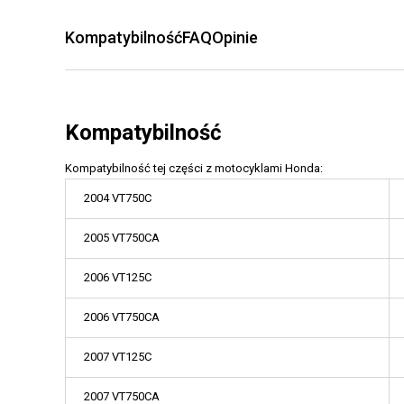
Kompatybilność
FAQ
Opinie
Kompatybilność
Kompatybilność tej części z motocyklami Honda:
2004 VT750C
2005 VT750CA
2006 VT125C
2006 VT750CA
2007 VT125C
2007 VT750CA