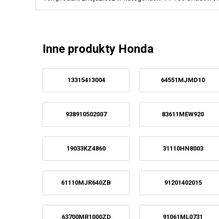
Inne produkty Honda
13315413004
64551MJMD10
938910502007
83611MEW920
19033KZ4860
31110HN8003
61110MJR640ZB
91201402015
63700MR1000ZD
91061ML0731