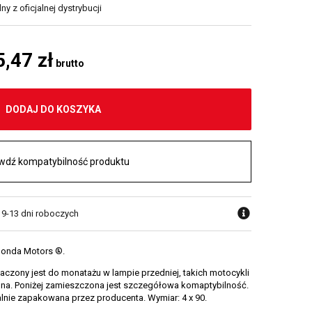
y z oficjalnej dystrybucji
5,47 zł
brutto
DODAJ DO KOSZYKA
wdź kompatybilność produktu
w 9-13 dni roboczych
 Honda Motors ®.
czony jest do monatażu w lampie przedniej, takich motocykli
na. Poniżej zamieszczona jest szczegółowa komaptybilność.
alnie zapakowana przez producenta. Wymiar: 4 x 90.