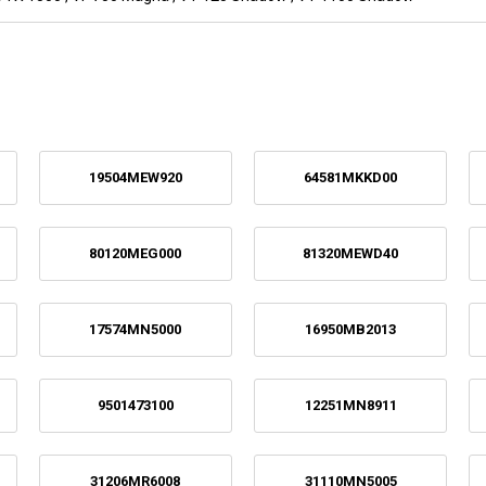
19504MEW920
64581MKKD00
80120MEG000
81320MEWD40
17574MN5000
16950MB2013
9501473100
12251MN8911
31206MR6008
31110MN5005