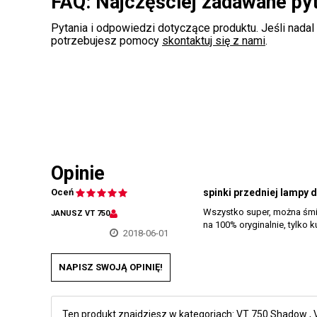
FAQ: Najczęściej zadawane py
Pytania i odpowiedzi dotyczące produktu. Jeśli nadal
potrzebujesz pomocy
skontaktuj się z nami
.
Opinie
Oceń
spinki przedniej lampy 
Wszystko super, można śmia
JANUSZ VT 750
na 100% oryginalnie, tylko
2018-06-01
NAPISZ SWOJĄ OPINIĘ!
Ten produkt znajdziesz w kategoriach:
VT 750 Shadow
,