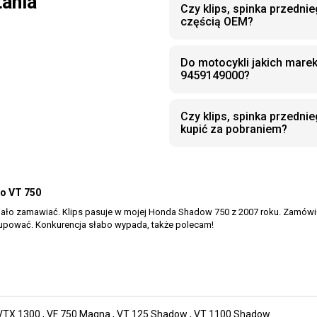
tania
Czy klips, spinka przedni
częścią OEM?
Do motocykli jakich marek
9459149000?
Czy klips, spinka przedn
kupić za pobraniem?
do VT 750
ło zamawiać. Klips pasuje w mojej Honda Shadow 750 z 2007 roku. Zamówiłem 
 kupować. Konkurencja słabo wypada, także polecam!
VTX 1300
,
VF 750 Magna
,
VT 125 Shadow
,
VT 1100 Shadow