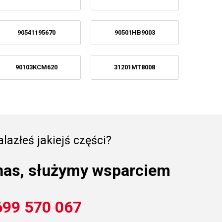
90541195670
90501HB9003
90103KCM620
31201MT8008
lazłeś jakiejś części?
nas, służymy wsparciem
699 570 067