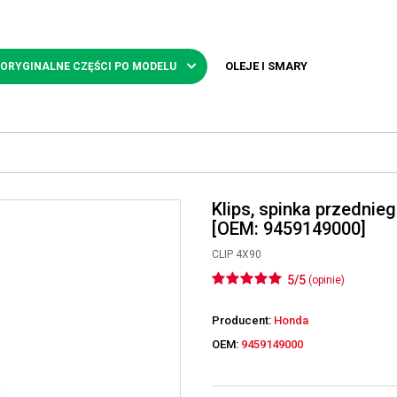
OLEJE I SMARY
 ORYGINALNE CZĘŚCI PO MODELU
Klips, spinka przednie
[OEM: 9459149000]
CLIP 4X90
5/5
(opinie)
Producent:
Honda
OEM:
9459149000