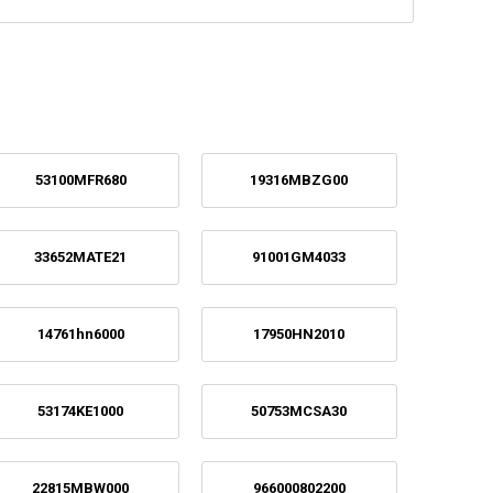
53100MFR680
19316MBZG00
33652MATE21
91001GM4033
14761hn6000
17950HN2010
53174KE1000
50753MCSA30
22815MBW000
966000802200