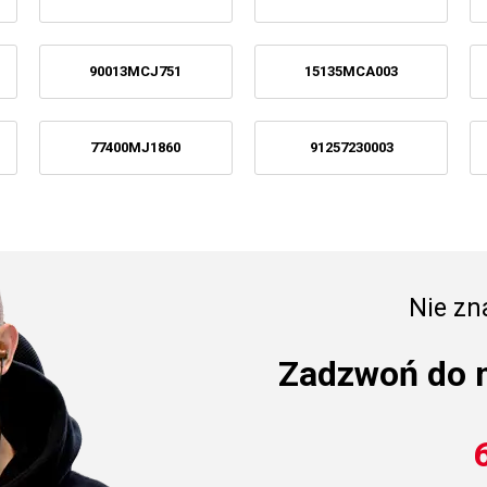
90013MCJ751
15135MCA003
77400MJ1860
91257230003
Nie zna
Zadzwoń do 