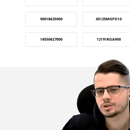
90018425000
45125MGPD10
14550427000
12191KGA900