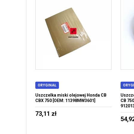
ORYGINAŁ
ORYG
Uszczelka miski olejowej Honda CB
Uszcze
CBX 750 [OEM: 11398MW3601]
CB 750
91201
73,11 zł
54,92