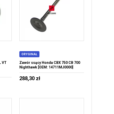
ORYGINAŁ
L VT
Zawór ssący Honda CBX 750 CB 700
Nighthawk [OEM: 14711MJ0000]
288,30 zł