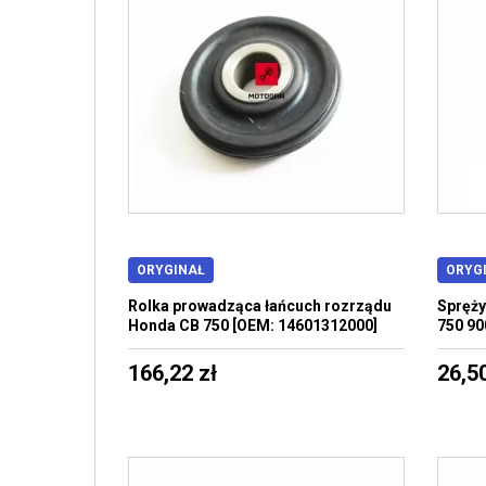
ORYGINAŁ
ORYG
Rolka prowadząca łańcuch rozrządu
Spręży
Honda CB 750 [OEM: 14601312000]
750 90
166,22 zł
26,50