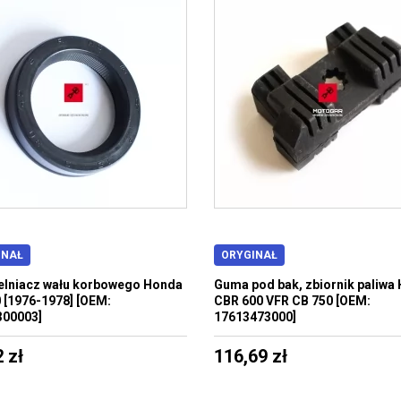
INAŁ
ORYGINAŁ
lniacz wału korbowego Honda
Guma pod bak, zbiornik paliwa
 [1976-1978] [OEM:
CBR 600 VFR CB 750 [OEM:
300003]
17613473000]
 zł
116,69 zł