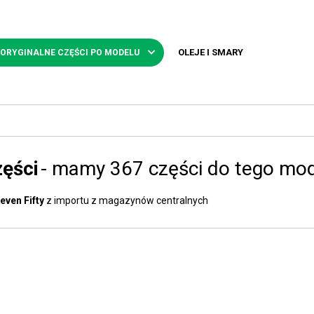
OLEJE I SMARY
 ORYGINALNE CZĘŚCI PO MODELU
zęści
- mamy 367 części do tego mo
even Fifty
z importu z magazynów centralnych