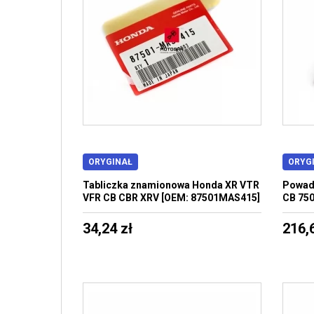
ORYGINAŁ
ORYG
Tabliczka znamionowa Honda XR VTR
Powadn
VFR CB CBR XRV [OEM: 87501MAS415]
CB 750
34,24 zł
216,