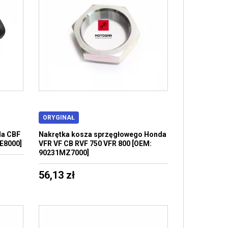
ORYGINAŁ
da CBF
Nakrętka kosza sprzęgłowego Honda
E8000]
VFR VF CB RVF 750 VFR 800 [OEM:
90231MZ7000]
56,13 zł