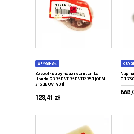
ORYGINAŁ
ORYG
Szczotkotrzymacz rozrusznika
Napina
Honda CB 750 VF 750 VFR 750 [OEM:
CB 750
31206KW1901]
668,
128,41 zł