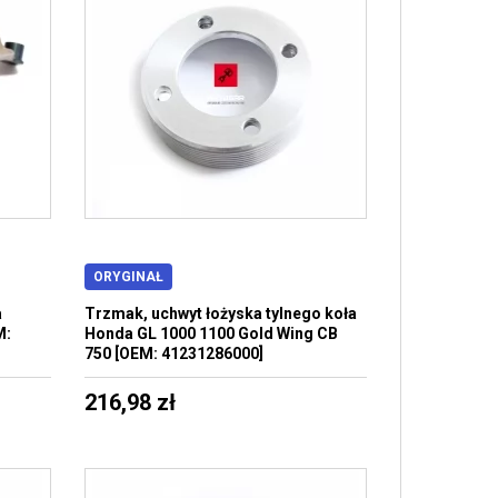
ORYGINAŁ
a
Trzmak, uchwyt łożyska tylnego koła
M:
Honda GL 1000 1100 Gold Wing CB
750 [OEM: 41231286000]
216,98 zł