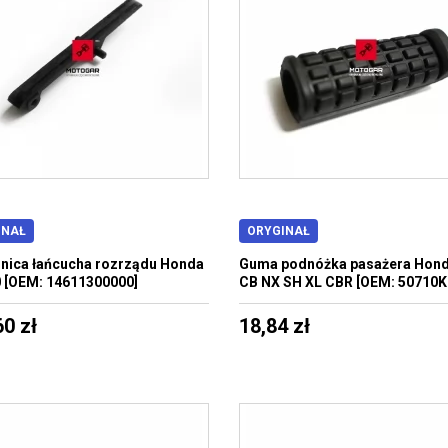
INAŁ
ORYGINAŁ
ica łańcucha rozrządu Honda
Guma podnóżka pasażera Hon
 [OEM: 14611300000]
CB NX SH XL CBR [OEM: 50710K
60 zł
18,84 zł