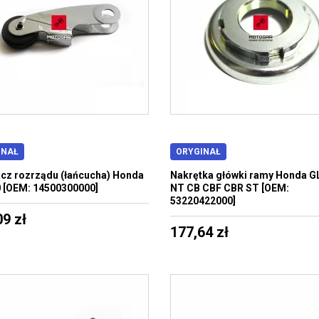
INAŁ
ORYGINAŁ
cz rozrządu (łańcucha) Honda
Nakrętka główki ramy Honda G
 [OEM: 14500300000]
NT CB CBF CBR ST [OEM:
53220422000]
09 zł
177,64 zł