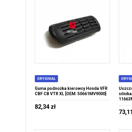
ORYGINAŁ
ORYG
Guma podnożka kierowcy Honda VFR
Uszcze
CBF CB VTR XL [OEM: 50661MV9000]
silnik
11663
82,34 zł
73,11