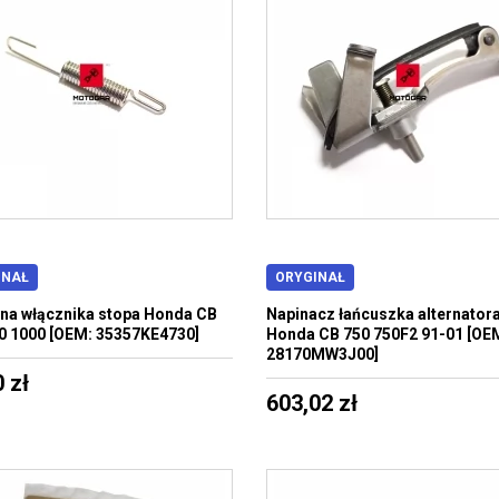
INAŁ
ORYGINAŁ
na włącznika stopa Honda CB
Napinacz łańcuszka alternator
0 1000 [OEM: 35357KE4730]
Honda CB 750 750F2 91-01 [OE
28170MW3J00]
 zł
603,02 zł