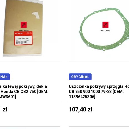
INAŁ
ORYGINAŁ
lka lewej pokrywy, dekla
Uszczelka pokrywy sprzęgła H
a Honda CB CBX 750 [OEM:
CB 750 900 1000 79-83 [OEM:
MW3601]
11396425306]
 zł
107,40 zł