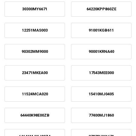
30300MY6671
64220KPP860ZE
12251MAS003
91001KGB611
90302MM9000
90001KRNA40
23471MKEA00
17543MEE000
11524MCA020
15410MJ0405
64440K98E00ZB
77400MJ1860