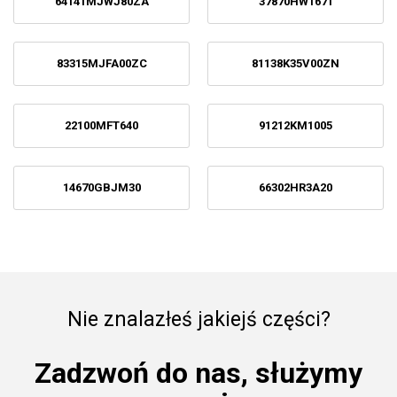
64141MJWJ80ZA
37870HW1671
83315MJFA00ZC
81138K35V00ZN
22100MFT640
91212KM1005
14670GBJM30
66302HR3A20
Nie znalazłeś jakiejś części?
Zadzwoń do nas, służymy