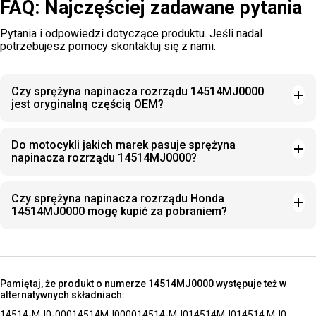
FAQ: Najczęściej zadawane pytania
Pytania i odpowiedzi dotyczące produktu. Jeśli nadal
potrzebujesz pomocy
skontaktuj się z nami
.
Czy sprężyna napinacza rozrządu 14514MJ0000
jest oryginalną częścią OEM?
Do motocykli jakich marek pasuje sprężyna
napinacza rozrządu 14514MJ0000?
Czy sprężyna napinacza rozrządu Honda
14514MJ0000 mogę kupić za pobraniem?
Pamiętaj, że produkt o numerze 14514MJ0000 występuje też w
alternatywnych składniach:
14514-MJ0-000
14514MJ0000
14514-MJ0
14514MJ0
14514 MJ0