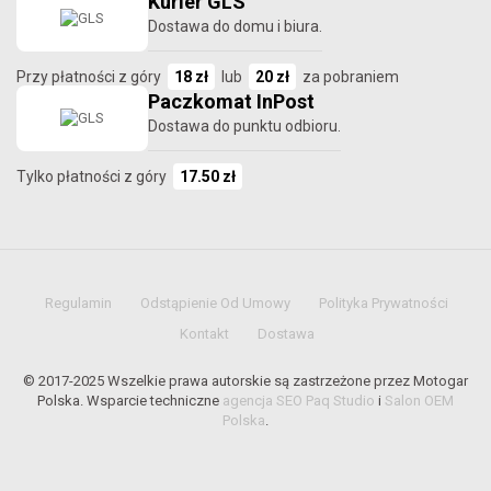
Kurier GLS
Dostawa do domu i biura.
Przy płatności z góry
18 zł
lub
20 zł
za pobraniem
Paczkomat InPost
Dostawa do punktu odbioru.
Tylko płatności z góry
17.50 zł
Regulamin
Odstąpienie Od Umowy
Polityka Prywatności
Kontakt
Dostawa
© 2017-2025 Wszelkie prawa autorskie są zastrzeżone przez Motogar
Polska. Wsparcie techniczne
agencja SEO Paq Studio
i
Salon OEM
Polska
.