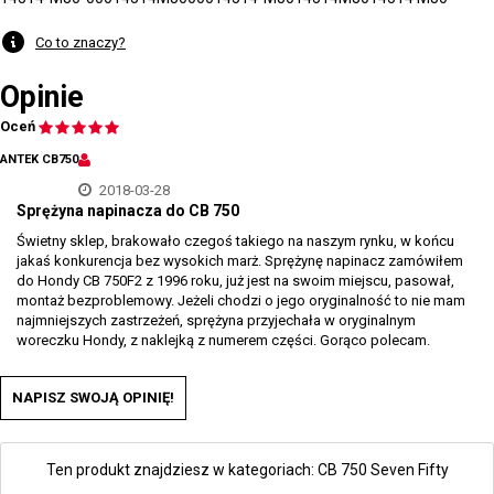
Co to znaczy?
Opinie
Oceń
ANTEK CB750
2018-03-28
Sprężyna napinacza do CB 750
Świetny sklep, brakowało czegoś takiego na naszym rynku, w końcu
jakaś konkurencja bez wysokich marż. Sprężynę napinacz zamówiłem
do Hondy CB 750F2 z 1996 roku, już jest na swoim miejscu, pasował,
montaż bezproblemowy. Jeżeli chodzi o jego oryginalność to nie mam
najmniejszych zastrzeżeń, sprężyna przyjechała w oryginalnym
woreczku Hondy, z naklejką z numerem części. Gorąco polecam.
NAPISZ SWOJĄ OPINIĘ!
Ten produkt znajdziesz w kategoriach:
CB 750 Seven Fifty