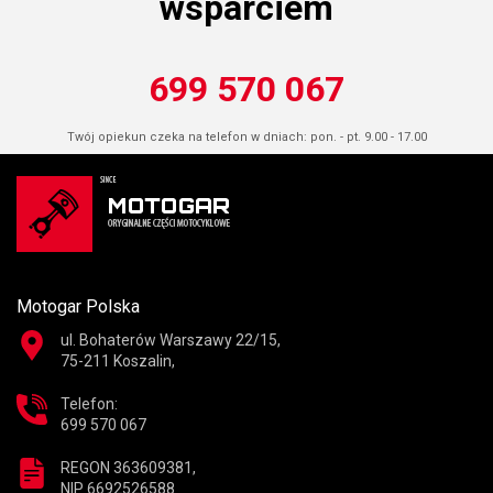
wsparciem
699 570 067
Twój opiekun czeka na telefon w dniach: pon. - pt. 9.00 - 17.00
Motogar Polska
ul. Bohaterów Warszawy 22/15,
75-211 Koszalin,
Telefon:
699 570 067
REGON 363609381,
NIP 6692526588