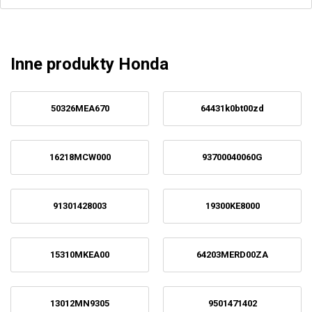
Inne produkty Honda
50326MEA670
64431k0bt00zd
16218MCW000
93700040060G
91301428003
19300KE8000
15310MKEA00
64203MERD00ZA
13012MN9305
9501471402