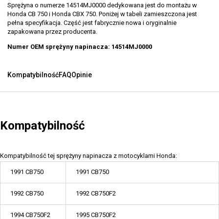
Sprężyna o numerze 14514MJ0000 dedykowana jest do montażu w
Honda CB 750 i Honda CBX 750. Poniżej w tabeli zamieszczona jest
pełna specyfikacja. Część jest fabrycznie nowa i oryginalnie
zapakowana przez producenta.
Numer OEM sprężyny napinacza: 14514MJ0000
Kompatybilność
FAQ
Opinie
Kompatybilność
Kompatybilność tej sprężyny napinacza z motocyklami Honda:
1991 CB750
1991 CB750
1992 CB750
1992 CB750F2
1994 CB750F2
1995 CB750F2