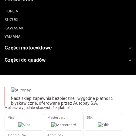
HONDA
SUZUKI
KAWASAKI
YAMAHA
Części motocyklowe
Części do quadów
Nasz sklep zapewnia bezpieczne i wygodne płatności
błyskawiczne, oferowane przez Autopay S.A.
Możesz wygodnie skorzystać z płatności:
Visa
Mastercard
Blik
Google Pay
Apple pay