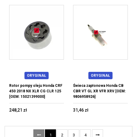
ORYGINAŁ
ORYGINAŁ
Rotor pompy oleju Honda CRF
Świeca zapłonowa Honda CB
450 2018 NX XLR CG CLR 125
CBR VT GL XR VFR XRV [OEM:
[OEM: 15021399000]
9806958926]
248,21 zł
31,46 zł
1
2
3
4