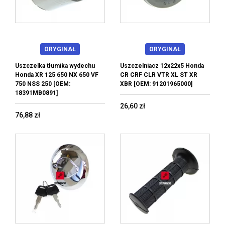
ORYGINAŁ
ORYGINAŁ
Uszczelka tłumika wydechu
Uszczelniacz 12x22x5 Honda
Honda XR 125 650 NX 650 VF
CR CRF CLR VTR XL ST XR
750 NSS 250 [OEM:
XBR [OEM: 91201965000]
18391MB0891]
26,60 zł
76,88 zł