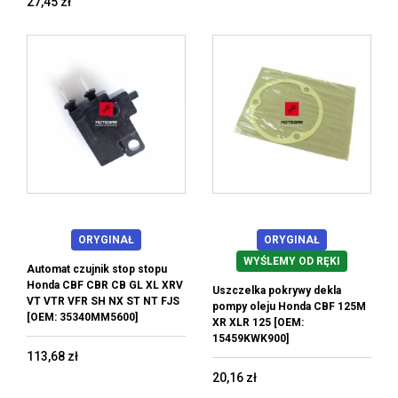
27,45 zł
ORYGINAŁ
ORYGINAŁ
WYŚLEMY OD RĘKI
Automat czujnik stop stopu
Honda CBF CBR CB GL XL XRV
Uszczelka pokrywy dekla
VT VTR VFR SH NX ST NT FJS
pompy oleju Honda CBF 125M
[OEM: 35340MM5600]
XR XLR 125 [OEM:
15459KWK900]
113,68 zł
20,16 zł