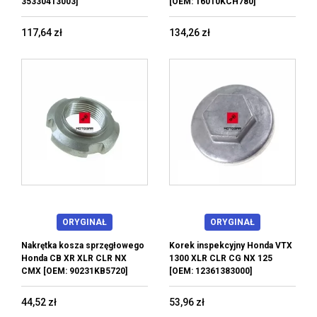
35330413003]
[OEM: 16010KCH780]
117,64 zł
134,26 zł
ORYGINAŁ
ORYGINAŁ
Nakrętka kosza sprzęgłowego
Korek inspekcyjny Honda VTX
Honda CB XR XLR CLR NX
1300 XLR CLR CG NX 125
CMX [OEM: 90231KB5720]
[OEM: 12361383000]
44,52 zł
53,96 zł