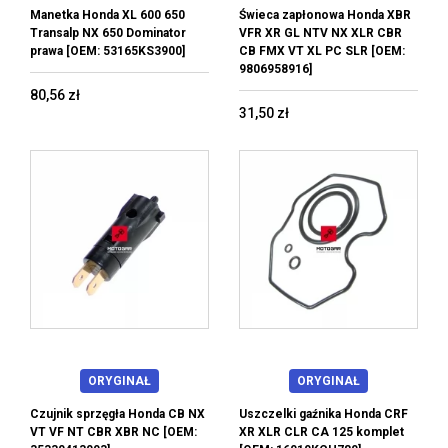
Manetka Honda XL 600 650
Świeca zapłonowa Honda XBR
Transalp NX 650 Dominator
VFR XR GL NTV NX XLR CBR
prawa [OEM: 53165KS3900]
CB FMX VT XL PC SLR [OEM:
9806958916]
80,56 zł
31,50 zł
ORYGINAŁ
ORYGINAŁ
Czujnik sprzęgła Honda CB NX
Uszczelki gaźnika Honda CRF
VT VF NT CBR XBR NC [OEM:
XR XLR CLR CA 125 komplet