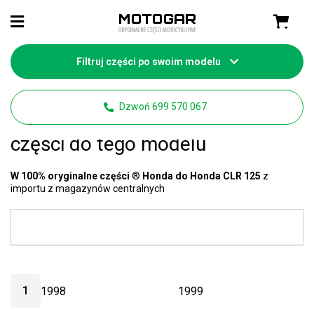
Filtruj części po swoim modelu
Strona główna
Części motocyklowe Honda
Dzwoń 699 570 067
Honda CLR 125 części
- mamy 91
części do tego modelu
W 100% oryginalne części
®
Honda do Honda CLR 125
z
importu z magazynów centralnych
1
1998
1999