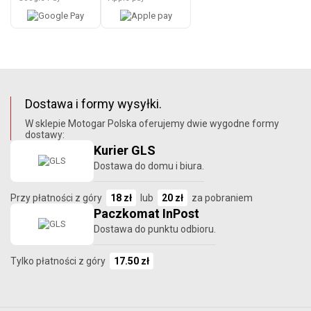
Dostawa i formy wysyłki.
W sklepie Motogar Polska oferujemy dwie wygodne formy
dostawy:
Kurier GLS
Dostawa do domu i biura.
Przy płatności z góry
18 zł
lub
20 zł
za pobraniem
Paczkomat InPost
Dostawa do punktu odbioru.
Tylko płatności z góry
17.50 zł