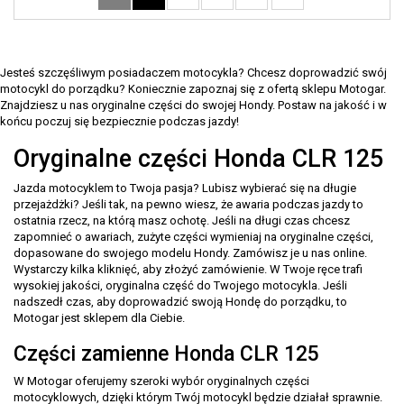
Jesteś szczęśliwym posiadaczem motocykla? Chcesz doprowadzić swój
motocykl do porządku? Koniecznie zapoznaj się z ofertą sklepu Motogar.
Znajdziesz u nas oryginalne części do swojej Hondy. Postaw na jakość i w
końcu poczuj się bezpiecznie podczas jazdy!
Oryginalne części Honda CLR 125
Jazda motocyklem to Twoja pasja? Lubisz wybierać się na długie
przejażdżki? Jeśli tak, na pewno wiesz, że awaria podczas jazdy to
ostatnia rzecz, na którą masz ochotę. Jeśli na długi czas chcesz
zapomnieć o awariach, zużyte części wymieniaj na oryginalne części,
dopasowane do swojego modelu Hondy. Zamówisz je u nas online.
Wystarczy kilka kliknięć, aby złożyć zamówienie. W Twoje ręce trafi
wysokiej jakości, oryginalna część do Twojego motocykla. Jeśli
nadszedł czas, aby doprowadzić swoją Hondę do porządku, to
Motogar jest sklepem dla Ciebie.
Części zamienne Honda CLR 125
W Motogar oferujemy szeroki wybór oryginalnych części
motocyklowych, dzięki którym Twój motocykl będzie działał sprawnie.