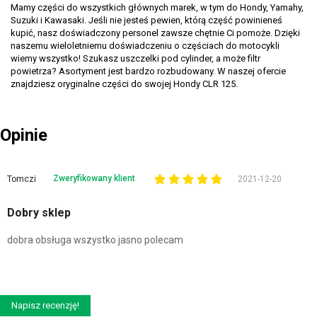
Mamy części do wszystkich głównych marek, w tym do Hondy, Yamahy,
Suzuki i Kawasaki. Jeśli nie jesteś pewien, którą część powinieneś
kupić, nasz doświadczony personel zawsze chętnie Ci pomoże. Dzięki
naszemu wieloletniemu doświadczeniu o częściach do motocykli
wiemy wszystko! Szukasz uszczelki pod cylinder, a może filtr
powietrza? Asortyment jest bardzo rozbudowany. W naszej ofercie
znajdziesz oryginalne części do swojej Hondy CLR 125.
Opinie
Zweryfikowany klient
Tomczi
2021-12-20
Dobry sklep
dobra obsługa wszystko jasno polecam
Napisz recenzję!