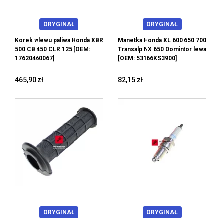
ORYGINAŁ
ORYGINAŁ
Korek wlewu paliwa Honda XBR
Manetka Honda XL 600 650 700
500 CB 450 CLR 125 [OEM:
Transalp NX 650 Domintor lewa
17620460067]
[OEM: 53166KS3900]
465,90 zł
82,15 zł
ORYGINAŁ
ORYGINAŁ