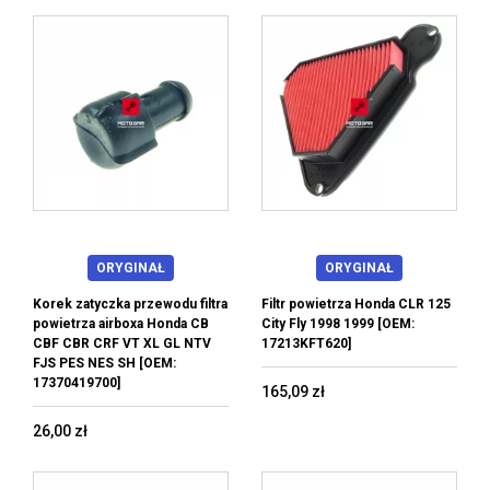
ORYGINAŁ
ORYGINAŁ
Korek zatyczka przewodu filtra
Filtr powietrza Honda CLR 125
powietrza airboxa Honda CB
City Fly 1998 1999 [OEM:
CBF CBR CRF VT XL GL NTV
17213KFT620]
FJS PES NES SH [OEM:
17370419700]
165,09 zł
26,00 zł