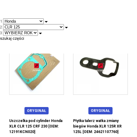
1
2
--
3
szukaj części
ORYGINAŁ
ORYGINAŁ
Uszczelka pod cylinder Honda
Płytka talerz wałka zmiany
XLR CLR 125 CRF 230 [OEM:
biegów Honda XLR 125R XR
12191KCN020]
125L [OEM: 24621107760]