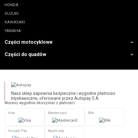
HONDA
SUZUKI
KAWASAKI
YAMAHA
Części motocyklowe
Części do quadów
Nasz sklep zapewnia bezpieczne i wygodne płatności
błyskawiczne, oferowane przez Autopay S.A.
Możesz wygodnie skorzystać z płatności:
Visa
Mastercard
Blik
Google Pay
Apple pay