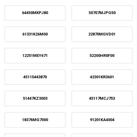
64450MKPJ80
50707MJPG50
61331K26M00
22870MGVD01
12251MEY671
52200HR0F00
45115443870
42301KR3601
51447KZ3003
45117MCJ753
18376MG7000
91201KA4004