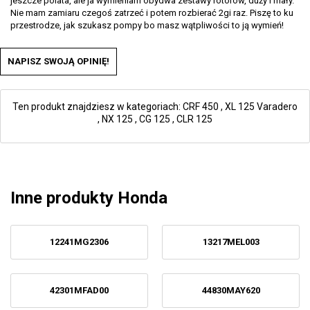
jeszcze polata, ale ja wymieniam obydwa zestawy rotorów, duży i mały.
Nie mam zamiaru czegoś zatrzeć i potem rozbierać 2gi raz. Piszę to ku
przestrodze, jak szukasz pompy bo masz wątpliwości to ją wymień!
NAPISZ SWOJĄ OPINIĘ!
Ten produkt znajdziesz w kategoriach:
CRF 450
,
XL 125 Varadero
,
NX 125
,
CG 125
,
CLR 125
Inne produkty Honda
12241MG2306
13217MEL003
42301MFAD00
44830MAY620