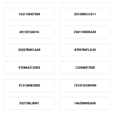
16211MAT000
33150MCC611
45132166016
23411MENA30
33207MKCA00
87507MFLD20
9728442132K0
12204KE7305
91213MB2003
13101GGM900
53215KL8901
14620MKEA00