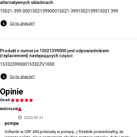
alternatywnych składniach:
15021-399-000
15021399000
15021-399
15021399
15021 399
Co to znaczy?
Produkt o numerze 15021399000 jest odpowiednikiem
(replacement) następujących części:
15332399000
15332ZV1000
Co to znaczy?
Opinie
Oceń
MIROSŁAW
2020-03-31
pompa
Odłamki w CRF 450 poleciały w pompę..;/ Rzeźnik powiedziałby, że