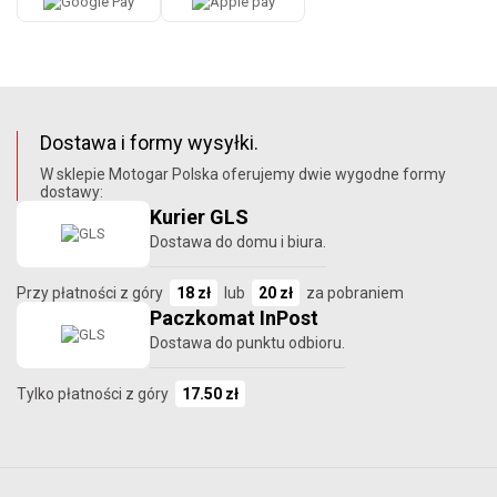
Dostawa i formy wysyłki.
W sklepie Motogar Polska oferujemy dwie wygodne formy
dostawy:
Kurier GLS
Dostawa do domu i biura.
Przy płatności z góry
18 zł
lub
20 zł
za pobraniem
Paczkomat InPost
Dostawa do punktu odbioru.
Tylko płatności z góry
17.50 zł