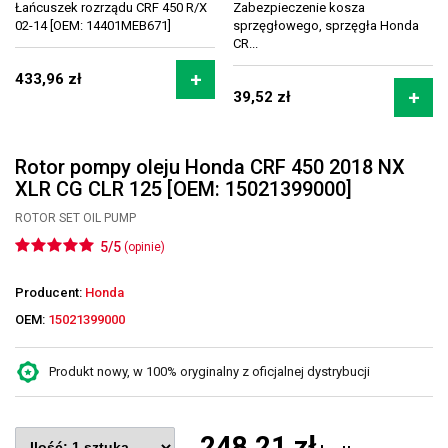
Łańcuszek rozrządu CRF 450 R/X
Zabezpieczenie kosza
02-14 [OEM: 14401MEB671]
sprzęgłowego, sprzęgła Honda
CR...
433,96 zł
39,52 zł
Rotor pompy oleju Honda CRF 450 2018 NX
XLR CG CLR 125 [OEM: 15021399000]
ROTOR SET OIL PUMP
5/5
(opinie)
Producent:
Honda
OEM:
15021399000
Produkt nowy, w 100% oryginalny z oficjalnej dystrybucji
248,21 zł