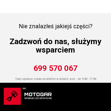
Nie znalazłeś jakiejś części?
Zadzwoń do nas, służymy
wsparciem
699 570 067
Twój opiekun czeka na telefon w dniach: pon. - pt. 9.00 - 17.00