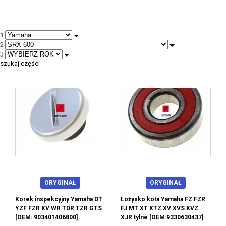
1
2
--
3
szukaj części
ORYGINAŁ
ORYGINAŁ
Korek inspekcyjny Yamaha DT
Łożysko koła Yamaha FZ FZR
YZF FZR XV WR TDR TZR GTS
FJ MT XT XTZ XV XVS XVZ
[OEM: 903401406800]
XJR tylne [OEM:9330630437]