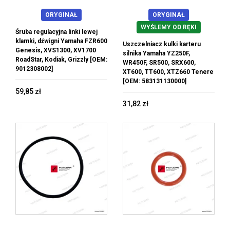
ORYGINAŁ
ORYGINAŁ
WYŚLEMY OD RĘKI
Śruba regulacyjna linki lewej
klamki, dźwigni Yamaha FZR600
Uszczelniacz kulki karteru
Genesis, XVS1300, XV1700
silnika Yamaha YZ250F,
RoadStar, Kodiak, Grizzly [OEM:
WR450F, SR500, SRX600,
9012308002]
XT600, TT600, XTZ660 Tenere
[OEM: 583131130000]
59,85 zł
31,82 zł