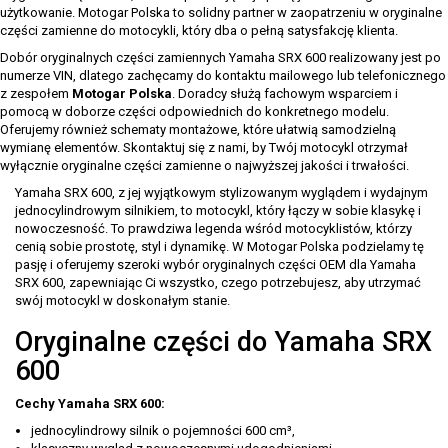
użytkowanie. Motogar Polska to solidny partner w zaopatrzeniu w oryginalne
części zamienne do motocykli, który dba o pełną satysfakcję klienta.
Dobór oryginalnych części zamiennych Yamaha SRX 600 realizowany jest po
numerze VIN, dlatego zachęcamy do kontaktu mailowego lub telefonicznego
z zespołem
Motogar Polska
. Doradcy służą fachowym wsparciem i
pomocą w doborze części odpowiednich do konkretnego modelu.
Oferujemy również schematy montażowe, które ułatwią samodzielną
wymianę elementów. Skontaktuj się z nami, by Twój motocykl otrzymał
wyłącznie oryginalne części zamienne o najwyższej jakości i trwałości.
Yamaha SRX 600, z jej wyjątkowym stylizowanym wyglądem i wydajnym
jednocylindrowym silnikiem, to motocykl, który łączy w sobie klasykę i
nowoczesność. To prawdziwa legenda wśród motocyklistów, którzy
cenią sobie prostotę, styl i dynamikę. W Motogar Polska podzielamy tę
pasję i oferujemy szeroki wybór oryginalnych części OEM dla Yamaha
SRX 600, zapewniając Ci wszystko, czego potrzebujesz, aby utrzymać
swój motocykl w doskonałym stanie.
Oryginalne części do Yamaha SRX
600
Cechy Yamaha SRX 600:
jednocylindrowy silnik o pojemności 600 cm³,