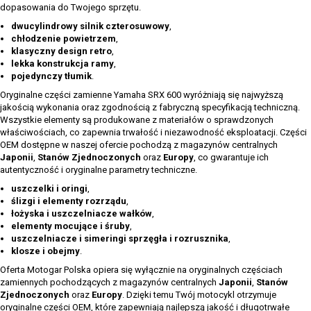
dopasowania do Twojego sprzętu.
dwucylindrowy silnik czterosuwowy
,
chłodzenie powietrzem
,
klasyczny design retro
,
lekka konstrukcja ramy
,
pojedynczy tłumik
.
Oryginalne części zamienne Yamaha SRX 600 wyróżniają się najwyższą
jakością wykonania oraz zgodnością z fabryczną specyfikacją techniczną.
Wszystkie elementy są produkowane z materiałów o sprawdzonych
właściwościach, co zapewnia trwałość i niezawodność eksploatacji. Części
OEM dostępne w naszej ofercie pochodzą z magazynów centralnych
Japonii
,
Stanów Zjednoczonych
oraz
Europy
, co gwarantuje ich
autentyczność i oryginalne parametry techniczne.
uszczelki i oringi
,
ślizgi i elementy rozrządu
,
łożyska i uszczelniacze wałków
,
elementy mocujące i śruby
,
uszczelniacze i simeringi sprzęgła i rozrusznika
,
klosze i obejmy
.
Oferta Motogar Polska opiera się wyłącznie na oryginalnych częściach
zamiennych pochodzących z magazynów centralnych
Japonii
,
Stanów
Zjednoczonych
oraz
Europy
. Dzięki temu Twój motocykl otrzymuje
oryginalne części OEM, które zapewniają najlepszą jakość i długotrwałe