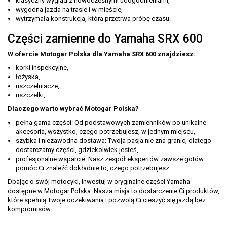
klasyczny wygląd z nowoczesnymi udogodnieniami,
wygodna jazda na trasie i w mieście,
wytrzymała konstrukcja, która przetrwa próbę czasu.
Części zamienne do Yamaha SRX 600
W ofercie Motogar Polska dla Yamaha SRX 600 znajdziesz:
korki inspekcyjne,
łożyska,
uszczelniacze,
uszczelki,
Dlaczego warto wybrać Motogar Polska?
pełna gama części: Od podstawowych zamienników po unikalne
akcesoria, wszystko, czego potrzebujesz, w jednym miejscu,
szybka i niezawodna dostawa: Twoja pasja nie zna granic, dlatego
dostarczamy części, gdziekolwiek jesteś,
profesjonalne wsparcie: Nasz zespół ekspertów zawsze gotów
pomóc Ci znaleźć dokładnie to, czego potrzebujesz.
Dbając o swój motocykl, inwestuj w oryginalne części Yamaha
dostępne w Motogar Polska. Nasza misja to dostarczenie Ci produktów,
które spełnią Twoje oczekiwania i pozwolą Ci cieszyć się jazdą bez
kompromisów.