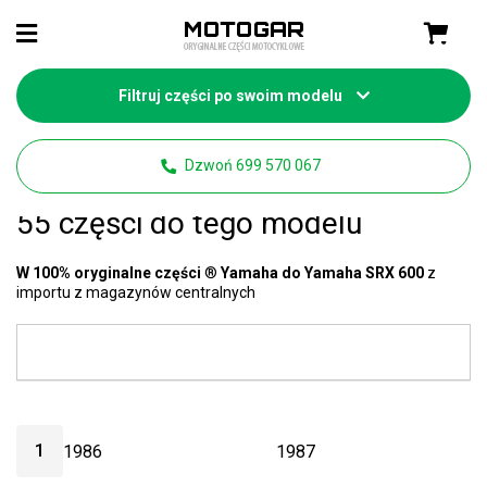
Filtruj części po swoim modelu
Strona główna
Części Yamaha
Dzwoń 699 570 067
Yamaha SRX 600 części
- mamy
55 części do tego modelu
W 100% oryginalne części
®
Yamaha do Yamaha SRX 600
z
importu z magazynów centralnych
1
1986
1987