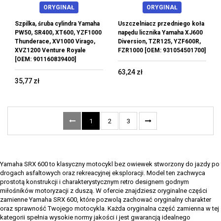
ORYGINAŁ
ORYGINAŁ
Szpilka, śruba cylindra Yamaha
Uszczelniacz przedniego koła
PW50, SR400, XT600, YZF1000
napędu licznika Yamaha XJ600
Thunderace, XV1000 Virago,
Diversion, TZR125, YZF600R,
XVZ1200 Venture Royale
FZR1000 [OEM: 931054501700]
[OEM: 901160839400]
63,24 zł
35,77 zł
1
2
3
Yamaha SRX 600 to klasyczny motocykl bez owiewek stworzony do jazdy po
drogach asfaltowych oraz rekreacyjnej eksploracji. Model ten zachwyca
prostotą konstrukcji i charakterystycznym retro designem godnym
miłośników motoryzacji z duszą. W ofercie znajdziesz oryginalne części
zamienne Yamaha SRX 600, które pozwolą zachować oryginalny charakter
oraz sprawność Twojego motocykla. Każda oryginalna część zamienna w tej
kategorii spełnia wysokie normy jakości i jest gwarancją idealnego