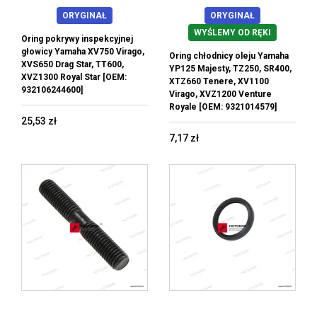
ORYGINAŁ
ORYGINAŁ
WYŚLEMY OD RĘKI
Oring pokrywy inspekcyjnej
głowicy Yamaha XV750 Virago,
Oring chłodnicy oleju Yamaha
XVS650 Drag Star, TT600,
YP125 Majesty, TZ250, SR400,
XVZ1300 Royal Star [OEM:
XTZ660 Tenere, XV1100
932106244600]
Virago, XVZ1200 Venture
Royale [OEM: 9321014579]
25,53 zł
7,17 zł