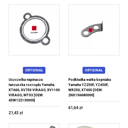
ORYGINAŁ
ORYGINAŁ
Uszczelka napinacza
Podkładka wałka kopniaka
łańcuszka rozrządu Yamaha
Yamaha YZ250F, YZ450F,
XT660, XV750 VIRAGO, XV1100
WR250, XT600 [OEM:
VIRAGO, MT03 [OEM:
2NX156680000]
4DW122130000]
61,64 zł
21,43 zł