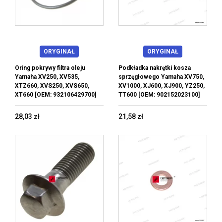
ORYGINAŁ
ORYGINAŁ
Oring pokrywy filtra oleju
Podkładka nakrętki kosza
Yamaha XV250, XV535,
sprzęgłowego Yamaha XV750,
XTZ660, XVS250, XVS650,
XV1000, XJ600, XJ900, YZ250,
XT660 [OEM: 932106429700]
TT600 [OEM: 902152023100]
28,03 zł
21,58 zł