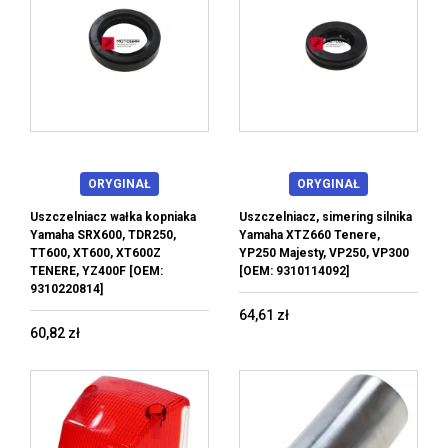
ORYGINAŁ
ORYGINAŁ
Uszczelniacz wałka kopniaka
Uszczelniacz, simering silnika
Yamaha SRX600, TDR250,
Yamaha XTZ660 Tenere,
TT600, XT600, XT600Z
YP250 Majesty, VP250, VP300
TENERE, YZ400F [OEM:
[OEM: 9310114092]
9310220814]
64,61 zł
60,82 zł