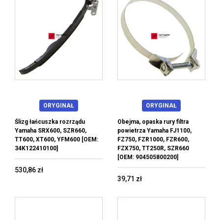
ORYGINAŁ
ORYGINAŁ
Ślizg łańcuszka rozrządu
Obejma, opaska rury filtra
Yamaha SRX600, SZR660,
powietrza Yamaha FJ1100,
TT600, XT600, YFM600 [OEM:
FZ750, FZR1000, FZR600,
34K122410100]
FZX750, TT250R, SZR660
[OEM: 904505800200]
530,86 zł
39,71 zł