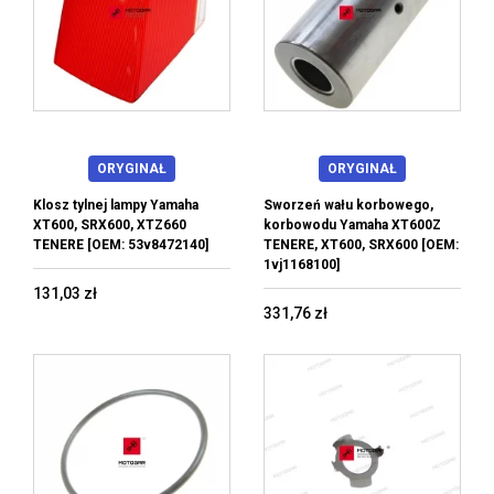
ORYGINAŁ
ORYGINAŁ
Klosz tylnej lampy Yamaha
Sworzeń wału korbowego,
XT600, SRX600, XTZ660
korbowodu Yamaha XT600Z
TENERE [OEM: 53v8472140]
TENERE, XT600, SRX600 [OEM:
1vj1168100]
131,03 zł
331,76 zł