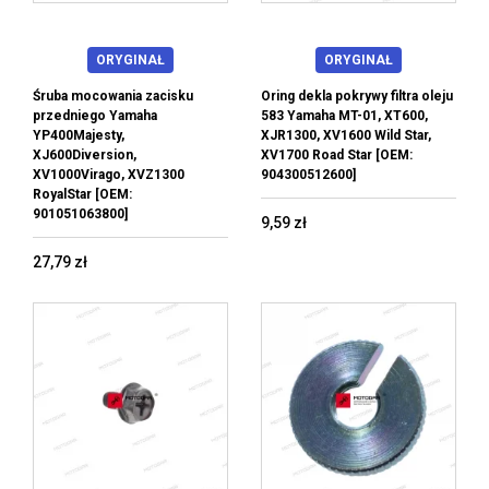
ORYGINAŁ
ORYGINAŁ
Śruba mocowania zacisku
Oring dekla pokrywy filtra oleju
przedniego Yamaha
583 Yamaha MT-01, XT600,
YP400Majesty,
XJR1300, XV1600 Wild Star,
XJ600Diversion,
XV1700 Road Star [OEM:
XV1000Virago, XVZ1300
904300512600]
RoyalStar [OEM:
901051063800]
9,59 zł
27,79 zł