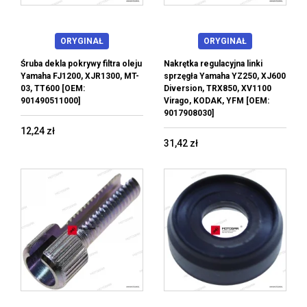
ORYGINAŁ
ORYGINAŁ
Śruba dekla pokrywy filtra oleju
Nakrętka regulacyjna linki
Yamaha FJ1200, XJR1300, MT-
sprzęgła Yamaha YZ250, XJ600
03, TT600 [OEM:
Diversion, TRX850, XV1100
901490511000]
Virago, KODAK, YFM [OEM:
9017908030]
12,24 zł
31,42 zł