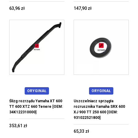
63,96 zł
147,90 zł
ORYGINAŁ
ORYGINAŁ
Ślizg rozrządu Yamaha XT 600
Uszczelniacz sprzęgła
TT 600 XTZ 660 Tenere [OEM:
rozrusznika Yamaha SRX 600
34K122310000]
XJ 900 TT 250 600 [OEM:
931022521800]
353,61 zł
65,33 zł