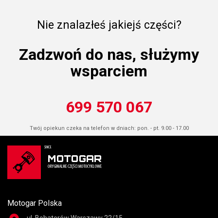
Nie znalazłeś jakiejś części?
Zadzwoń do nas, służymy
wsparciem
699 570 067
Twój opiekun czeka na telefon w dniach: pon. - pt. 9.00 - 17.00
Motogar Polska