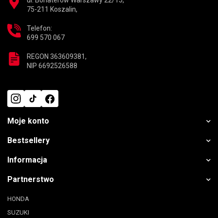
ul. Bohaterów Warszawy 22/15,
75-211 Koszalin,
Telefon:
699 570 067
REGON 363609381,
NIP 6692526588
Moje konto
Bestsellery
Informacja
Partnerstwo
HONDA
SUZUKI