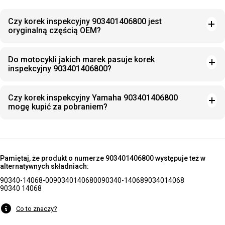
Czy korek inspekcyjny 903401406800 jest
oryginalną częścią OEM?
Do motocykli jakich marek pasuje korek
inspekcyjny 903401406800?
Czy korek inspekcyjny Yamaha 903401406800
mogę kupić za pobraniem?
Pamiętaj, że produkt o numerze 903401406800 występuje też w
alternatywnych składniach:
90340-14068-00
903401406800
90340-14068
9034014068
90340 14068
Co to znaczy?