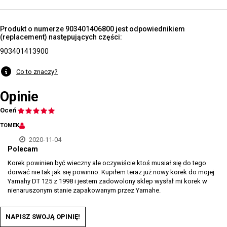
Produkt o numerze 903401406800 jest odpowiednikiem
(replacement) następujących części:
903401413900
Co to znaczy?
Opinie
Oceń
TOMEK
2020-11-04
Polecam
Korek powinien być wieczny ale oczywiście ktoś musiał się do tego
dorwać nie tak jak się powinno. Kupiłem teraz już nowy korek do mojej
Yamahy DT 125 z 1998 i jestem zadowolony sklep wysłał mi korek w
nienaruszonym stanie zapakowanym przez Yamahe.
NAPISZ SWOJĄ OPINIĘ!