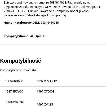
Zatyczka gwintowana o numerze 9034014068. Fabrycznie nowa,
oryginalnie zapakowana, typu OEM. Dedykowana do modeli Virago, DT,
V-max TT, XT, FZR i innych. Gwarancja kompatybilności, jakości i
najlepszej ceny. Pełna lista zgodności poniżej.
Numer katalogowy OEM: 90340-14068
Kompatybilność
FAQ
Opinie
Kompatybilność
Kompatybilność z Yamaha:
1986 SRX600
1997 V-MAX12
1987 SRX600
1997 XT600E
1988 XV535SE
1997 XV125