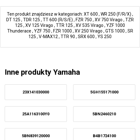
Ten produkt znajdziesz w kategoriach:
XT 600
,
WR 250 (F/R/X)
,
DT 125
,
TDR 125
,
TT 600 (R/S/E)
,
FZR 750
,
XV 750 Virago
,
TZR
125
,
XV 125 Virago
,
TTR 125
,
XV 535 Virago
,
YZF 1000
Thunderace
,
YZF 750
,
FZR 1000
,
XV 250 Virago
,
GTS 1000
,
SR
125
,
V-MAX12
,
TTR 90
,
SRX 600
,
YS 250
Inne produkty Yamaha
23X141030000
5GH155171000
25A1163100Y0
5BN2460210
5BN839120000
B4B1724100