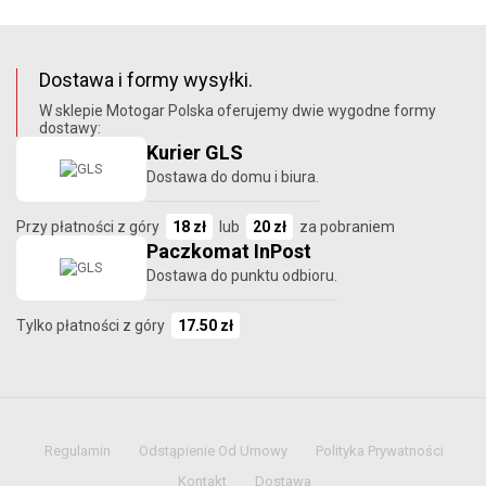
Dostawa i formy wysyłki.
W sklepie Motogar Polska oferujemy dwie wygodne formy
dostawy:
Kurier GLS
Dostawa do domu i biura.
Przy płatności z góry
18 zł
lub
20 zł
za pobraniem
Paczkomat InPost
Dostawa do punktu odbioru.
Tylko płatności z góry
17.50 zł
Regulamin
Odstąpienie Od Umowy
Polityka Prywatności
Kontakt
Dostawa