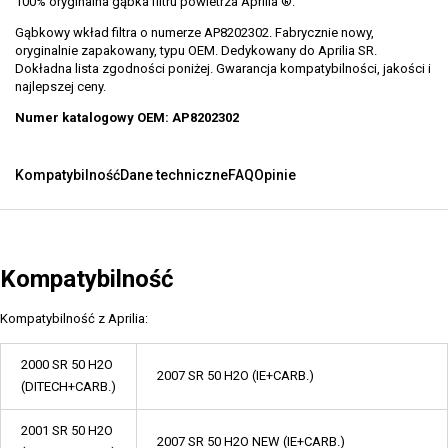
100% oryginalna gąbka filtru powietrza Aprilia ®.
Gąbkowy wkład filtra o numerze AP8202302. Fabrycznie nowy,
oryginalnie zapakowany, typu OEM. Dedykowany do Aprilia SR.
Dokładna lista zgodności poniżej. Gwarancja kompatybilności, jakości i
najlepszej ceny.
Numer katalogowy OEM: AP8202302
Kompatybilność
Dane techniczne
FAQ
Opinie
Kompatybilność
Kompatybilność z Aprilia:
2000 SR 50 H2O
2007 SR 50 H2O (IE+CARB.)
(DITECH+CARB.)
2001 SR 50 H2O
2007 SR 50 H2O NEW (IE+CARB.)