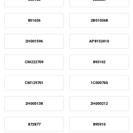
851636
2B010368
2H001596
AP8152410
CM222709
893102
CM129701
1C000760
2H005138
2H000212
872877
895910