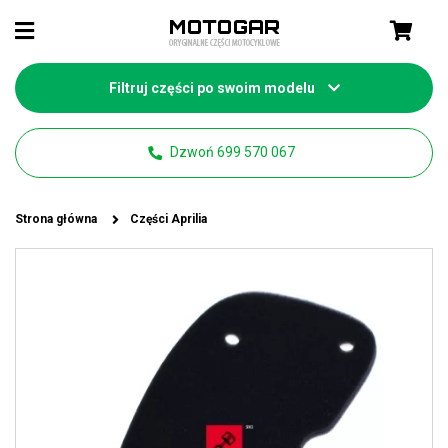
Filtruj części po swoim modelu
Dzwoń 699 570 067
Strona główna
Części Aprilia