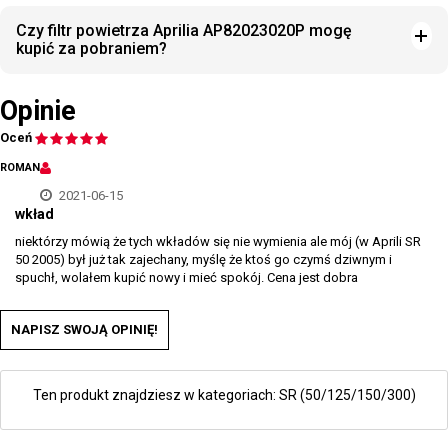
Czy filtr powietrza Aprilia AP82023020P mogę
kupić za pobraniem?
Opinie
Oceń
ROMAN
2021-06-15
wkład
niektórzy mówią że tych wkładów się nie wymienia ale mój (w Aprili SR
50 2005) był już tak zajechany, myślę że ktoś go czymś dziwnym i
spuchł, wolałem kupić nowy i mieć spokój. Cena jest dobra
NAPISZ SWOJĄ OPINIĘ!
Ten produkt znajdziesz w kategoriach:
SR (50/125/150/300)