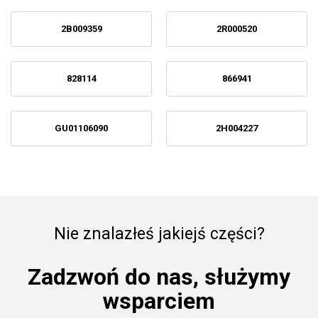
2B009359
2R000520
828114
866941
GU01106090
2H004227
Nie znalazłeś jakiejś części?
Zadzwoń do nas, służymy
wsparciem