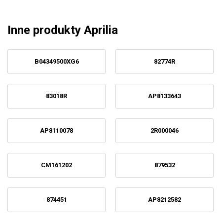
Inne produkty Aprilia
B04349500XG6
82774R
83018R
AP8133643
AP8110078
2R000046
CM161202
879532
874451
AP8212582