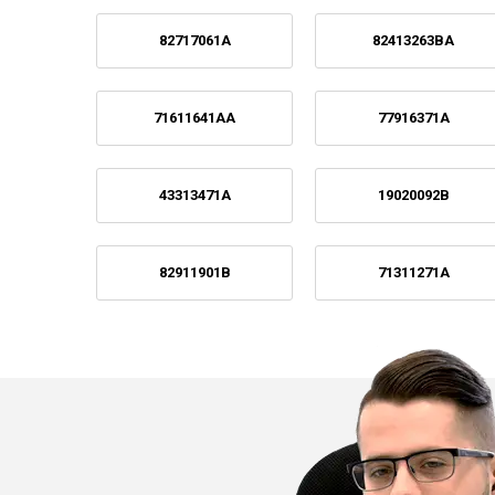
82717061A
82413263BA
71611641AA
77916371A
43313471A
19020092B
82911901B
71311271A