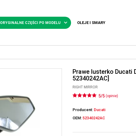
OLEJE I SMARY
 ORYGINALNE CZĘŚCI PO MODELU
Prawe lusterko Ducati 
52340242AC]
RIGHT MIRROR
5/5
(opinie)
Producent:
Ducati
OEM:
52340242AC