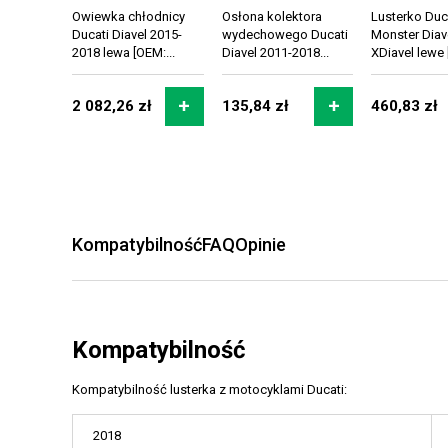
Owiewka chłodnicy
Osłona kolektora
Lusterko Duc
Ducati Diavel 2015-
wydechowego Ducati
Monster Diav
2018 lewa [OEM:...
Diavel 2011-2018...
XDiavel lewe 
2 082,26 zł
135,84 zł
460,83 zł
Kompatybilność
FAQ
Opinie
Kompatybilność
Kompatybilność lusterka z motocyklami Ducati:
2018