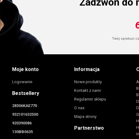
Zadzwoń do 
Twój opiekun cze
Moje konto
Informacja
C
Logowanie
Nowe produkty
A
B
Kontakt z nami
Bestsellery
B
Regulamin sklepu
D
28306KAE770
O nas
D
932101632500
G
Mapa strony
H
920390086
Partnerstwo
H
130BB0635
I