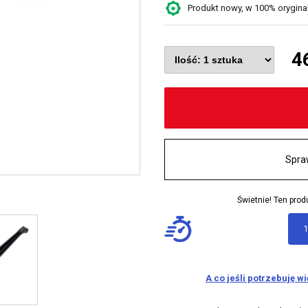
Produkt nowy, w 100% oryginaln
4
Spra
Świetnie! Ten pr
1
A co jeśli potrzebuję w