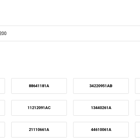
200
88641181A
34220951AB
11212091AC
13440261A
21110661A
44610061A