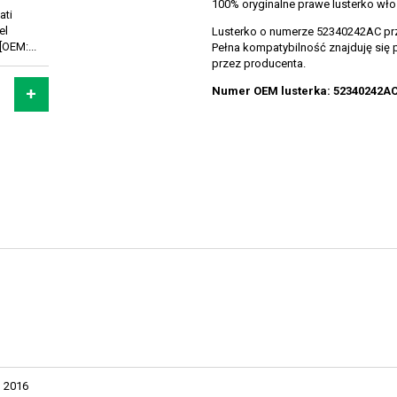
100% oryginalne prawe lusterko wł
ati
el
Lusterko o numerze 52340242AC prze
[OEM:...
Pełna kompatybilność znajduję się 
przez producenta.
Numer OEM lusterka: 52340242A
2016