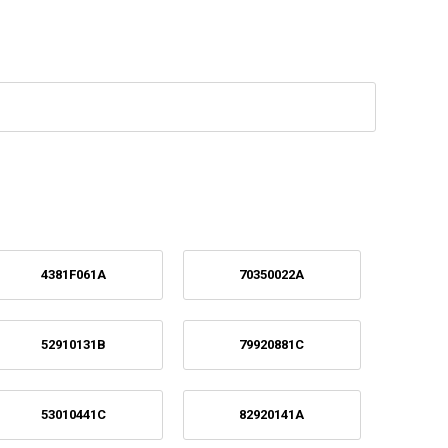
4381F061A
70350022A
52910131B
79920881C
53010441C
82920141A