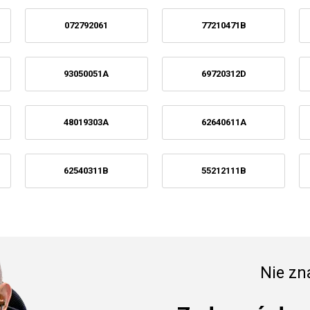
072792061
77210471B
93050051A
69720312D
48019303A
62640611A
62540311B
55212111B
Nie zna