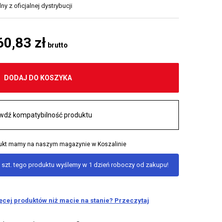
y z oficjalnej dystrybucji
60,83 zł
brutto
DODAJ DO KOSZYKA
wdź kompatybilność produktu
odukt mamy na naszym magazynie w Koszalinie
 szt. tego produktu wyślemy w 1 dzień roboczy od zakupu!
ięcej produktów niż macie na stanie? Przeczytaj