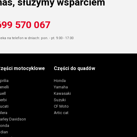
nas, służymy wsparciem
699 570 067
ka na telefon w dniach: pon. - pt. 9.00 - 17.00
zęści motocyklowe
Części do quadów
prilia
Honda
enelli
Yamaha
uell
Kawasaki
erbi
Suzuki
ucati
CF Moto
ilera
Artic cat
arley Davidson
onda
ndian