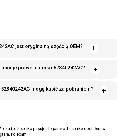
242AC jest oryginalną częścią OEM?
k pasuje prawe lusterko 52340242AC?
ti 52340242AC mogę kupić za pobraniem?
 roku i to lusterko pasuje elegancko. Lusterko dostałem w
gitara. Polecam!