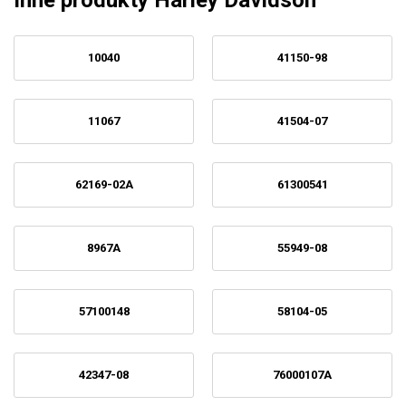
Inne produkty Harley Davidson
10040
41150-98
11067
41504-07
62169-02A
61300541
8967A
55949-08
57100148
58104-05
42347-08
76000107A