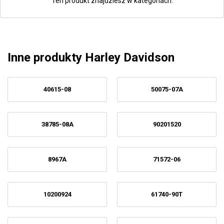
Ten produkt znajdziesz w kategoriach:
Inne produkty Harley Davidson
40615-08
50075-07A
38785-08A
90201520
8967A
71572-06
10200924
61740-90T