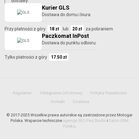
dostawy:
Kurier GLS
Dostawa do domu i biura.
Przy płatności z góry
18 zł
lub
20 zł
za pobraniem
Paczkomat InPost
Dostawa do punktu odbioru.
Tylko płatności z góry
17.50 zł
Regulamin
Odstąpienie Od Umowy
Polityka Prywatności
Kontakt
Dostawa
© 2017-2025 Wszelkie prawa autorskie są zastrzeżone przez Motogar
Polska. Wsparcie techniczne
agencja SEO Paq Studio
i
Salon OEM
Polska
.