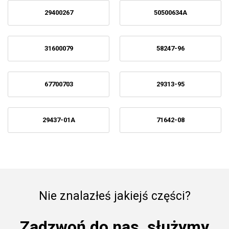
29400267
50500634A
31600079
58247-96
67700703
29313-95
29437-01A
71642-08
Nie znalazłeś jakiejś części?
Zadzwoń do nas, służymy