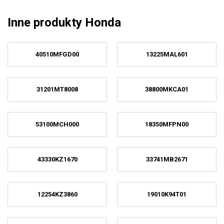
Inne produkty Honda
40510MFGD00
13225MAL601
31201MT8008
38800MKCA01
53100MCH000
18350MFPN00
43330KZ1670
33741MB2671
12254KZ3860
19010K94T01