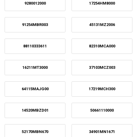
9280012000
17254HM8000
91254MBR003
45131MZ2006
88110333611
82310MCA000
16211MT3000
37103MCZ003
64115MAJG00
17219MCH300
14520MBZD01
50661110000
52170MBN670
34901MN1671