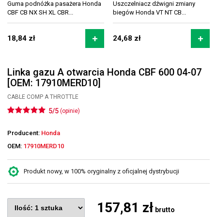
Guma podnóżka pasażera Honda
Uszczelniacz dźwigni zmiany
CBF CB NX SH XL CBR...
biegów Honda VT NT CB...
18,84 zł
24,68 zł
Linka gazu A otwarcia Honda CBF 600 04-07
[OEM: 17910MERD10]
CABLE COMP A THROTTLE
5/5
(opinie)
Producent:
Honda
OEM:
17910MERD10
Produkt nowy, w 100% oryginalny z oficjalnej dystrybucji
157,81 zł
brutto