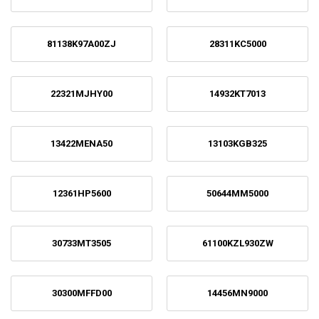
81138K97A00ZJ
28311KC5000
22321MJHY00
14932KT7013
13422MENA50
13103KGB325
12361HP5600
50644MM5000
30733MT3505
61100KZL930ZW
30300MFFD00
14456MN9000