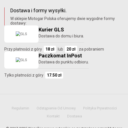
Dostawa i formy wysyłki.
W sklepie Motogar Polska oferujemy dwie wygodne formy
dostawy:
Kurier GLS
Dostawa do domu i biura.
Przy płatności z góry
18 zł
lub
20 zł
za pobraniem
Paczkomat InPost
Dostawa do punktu odbioru.
Tylko płatności z góry
17.50 zł
Regulamin
Odstąpienie Od Umowy
Polityka Prywatności
Kontakt
Dostawa