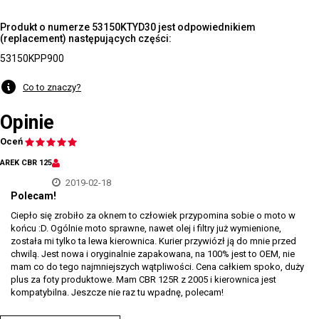
Produkt o numerze 53150KTYD30 jest odpowiednikiem
(replacement) następujących części:
53150KPP900
Co to znaczy?
Opinie
Oceń
AREK CBR 125
2019-02-18
Polecam!
Ciepło się zrobiło za oknem to człowiek przypomina sobie o moto w
końcu :D. Ogólnie moto sprawne, nawet olej i filtry już wymienione,
została mi tylko ta lewa kierownica. Kurier przywiózł ją do mnie przed
chwilą. Jest nowa i oryginalnie zapakowana, na 100% jest to OEM, nie
mam co do tego najmniejszych wątpliwości. Cena całkiem spoko, duży
plus za foty produktowe. Mam CBR 125R z 2005 i kierownica jest
kompatybilna. Jeszcze nie raz tu wpadnę, polecam!