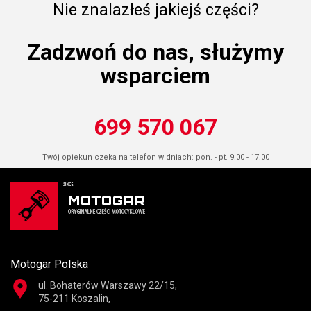
Nie znalazłeś jakiejś części?
Zadzwoń do nas, służymy
wsparciem
699 570 067
Twój opiekun czeka na telefon w dniach: pon. - pt. 9.00 - 17.00
Motogar Polska
ul. Bohaterów Warszawy 22/15,
75-211 Koszalin,