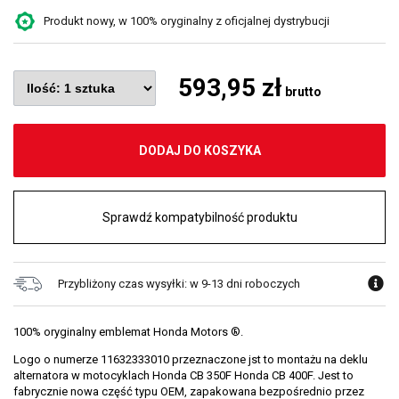
Produkt nowy, w 100% oryginalny z oficjalnej dystrybucji
593,95 zł
brutto
DODAJ DO KOSZYKA
Sprawdź kompatybilność produktu
Przybliżony czas wysyłki: w 9-13 dni roboczych
100% oryginalny emblemat Honda Motors ®.
Logo o numerze 11632333010 przeznaczone jst to montażu na deklu
alternatora w motocyklach Honda CB 350F Honda CB 400F. Jest to
fabrycznie nowa część typu OEM, zapakowana bezpośrednio przez