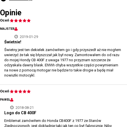
Opinie
Oceń
MAJSTER
2019-01-29
Świetnie!
Świetny jest ten dekielek zamówiłem go i gdy przyszedł aż nie mogłem
uwierzyć że tak się błyszczał jak był nowy. Zamontowałem do od razu
do mojej Hondy CB 400F z uwaga 1977 no przyznam szczerze że
odzyskała dawny blask. Ehhhh chyba wszystkie części powymieniam
na nowe z pomocą motogar nie będzie to takie drogie a będę miał
nowiutki motocykl.
Oceń
PAWEŁ
2018-08-21
Logo do CB 400F
Emblemat zamówiłem do Honda CB400F z 1977 ze Stanów
Zjednoczonych, jest dokładnie taki jak ten co był fabrycznie. Niby