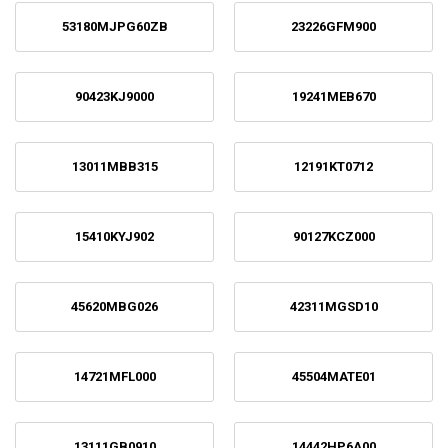
53180MJPG60ZB
23226GFM900
90423KJ9000
19241MEB670
13011MBB315
12191KT0712
15410KYJ902
90127KCZ000
45620MBG026
42311MGSD10
14721MFL000
45504MATE01
13111GB0910
14442HP6A00