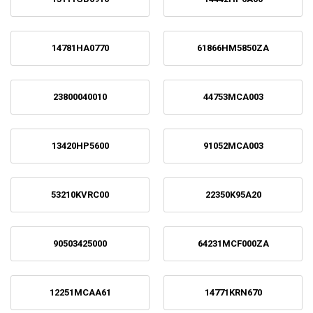
14781HA0770
61866HM5850ZA
23800040010
44753MCA003
13420HP5600
91052MCA003
53210KVRC00
22350K95A20
90503425000
64231MCF000ZA
12251MCAA61
14771KRN670