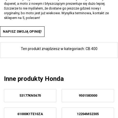
duperel, a moto z nowym i błyszczącym prezentuje się dużo lepiej.
Szczerze to nie myślałem, że dostane go jeszcze gdzieś nowy i
oryginalny, bo moto jest już wiekowe. Wysyłka terminowa, kontakt ze
sklepem na 5, polecam!
NAPISZ SWOJĄ OPINIĘ!
Ten produkt znajdziesz w kategoriach:
CB 400
Inne produkty Honda
53177KN5670
9501583000
61000K1TE10ZA
12204MS2305