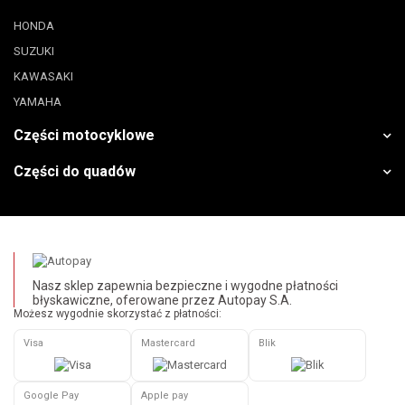
HONDA
SUZUKI
KAWASAKI
YAMAHA
Części motocyklowe
Części do quadów
Nasz sklep zapewnia bezpieczne i wygodne płatności
błyskawiczne, oferowane przez Autopay S.A.
Możesz wygodnie skorzystać z płatności:
Visa
Mastercard
Blik
Google Pay
Apple pay