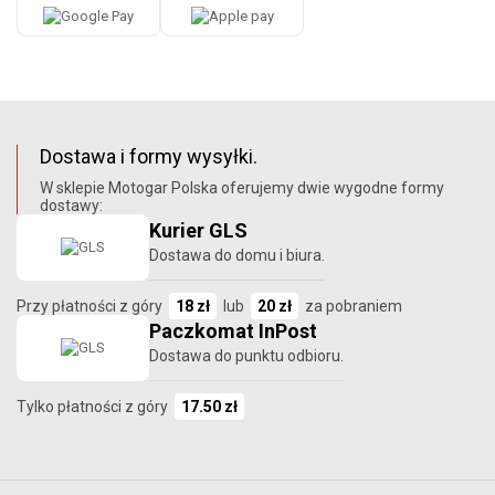
Dostawa i formy wysyłki.
W sklepie Motogar Polska oferujemy dwie wygodne formy
dostawy:
Kurier GLS
Dostawa do domu i biura.
Przy płatności z góry
18 zł
lub
20 zł
za pobraniem
Paczkomat InPost
Dostawa do punktu odbioru.
Tylko płatności z góry
17.50 zł