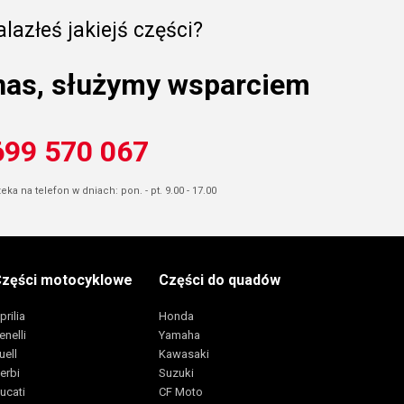
lazłeś jakiejś części?
nas, służymy wsparciem
699 570 067
ka na telefon w dniach: pon. - pt. 9.00 - 17.00
zęści motocyklowe
Części do quadów
prilia
Honda
enelli
Yamaha
uell
Kawasaki
erbi
Suzuki
ucati
CF Moto