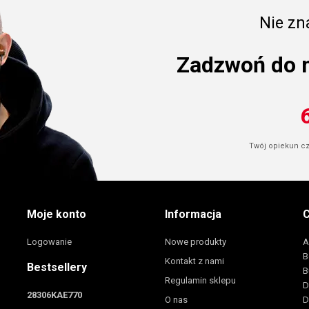
Nie zna
Zadzwoń do 
Twój opiekun cze
Moje konto
Informacja
C
Logowanie
Nowe produkty
A
B
Kontakt z nami
Bestsellery
B
Regulamin sklepu
D
28306KAE770
O nas
D