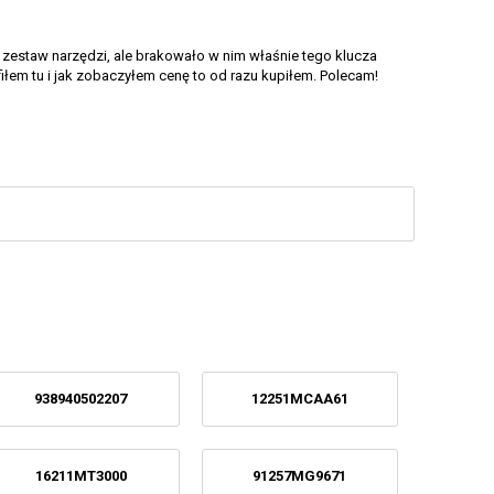
zestaw narzędzi, ale brakowało w nim właśnie tego klucza
fiłem tu i jak zobaczyłem cenę to od razu kupiłem. Polecam!
938940502207
12251MCAA61
16211MT3000
91257MG9671