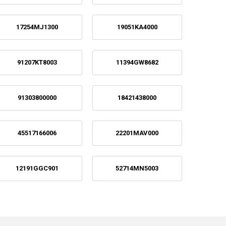
17254MJ1300
19051KA4000
91207KT8003
11394GW8682
91303800000
18421438000
45517166006
22201MAV000
12191GGC901
52714MN5003