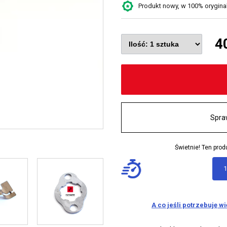
Produkt nowy, w 100% oryginaln
4
Spra
Świetnie! Ten pr
1
A co jeśli potrzebuję w