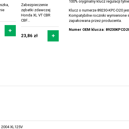
100% oryginalny klucz regulacji t
aszka,
Zabezpieczenie
nie
zębatki zdawczej
Klucz o numerze 89230-KPC-D20 je
Honda XL VT CBR
Kompatybilne roczniki wymienione s
CBF...
zapakowana przez producenta.
Numer OEM klucza: 89230KPCD2
23,86 zł
2004 XL125V