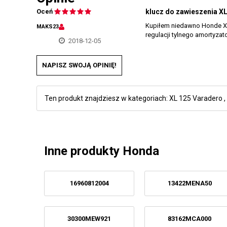
Oceń
klucz do zawieszenia X
Kupiłem niedawno Honde XL 
MAKS23
regulacji tylnego amortyzat
2018-12-05
NAPISZ SWOJĄ OPINIĘ!
Ten produkt znajdziesz w kategoriach:
XL 125 Varadero
,
Inne produkty Honda
16960812004
13422MENA50
30300MEW921
83162MCA000