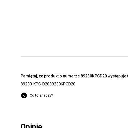
Pamiętaj, że produkt o numerze 89230KPCD20 występuje t
89230-KPC-D20
89230KPCD20
Co to znaczy?
Opinie