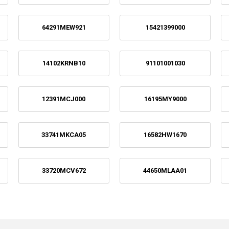
64291MEW921
15421399000
14102KRNB10
91101001030
12391MCJ000
16195MY9000
33741MKCA05
16582HW1670
33720MCV672
44650MLAA01