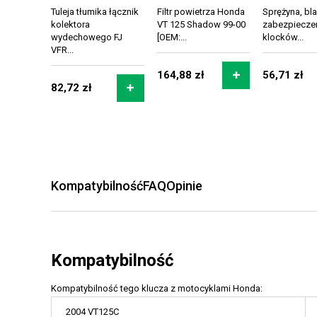
Tuleja tłumika łącznik
Filtr powietrza Honda
Sprężyna, bl
kolektora
VT 125 Shadow 99-00
zabezpiecze
wydechowego FJ
[OEM:...
klocków...
VFR...
164,88 zł
56,71 zł
82,72 zł
Kompatybilność
FAQ
Opinie
Kompatybilność
Kompatybilność tego klucza z motocyklami Honda:
2004 VT125C