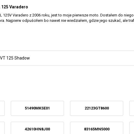
L 125 Varadero
125V Varadero z 2006 roku, jest to moje pierwsze moto. Dostałem do niego 
ora. Najpierw odpuściłem bo nawet nie wiedziałem, gdzie jego szukać, ale tra
VT 125 Shadow
51490MKSE01
22123GT8600
42610HN8J00
83165MN5000