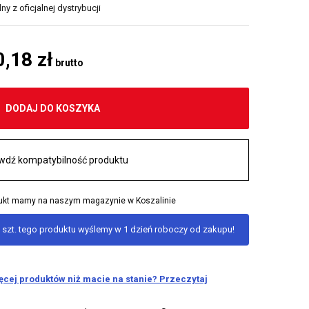
y z oficjalnej dystrybucji
0,18 zł
brutto
DODAJ DO KOSZYKA
wdź kompatybilność produktu
odukt mamy na naszym magazynie w Koszalinie
 szt. tego produktu wyślemy w 1 dzień roboczy od zakupu!
ięcej produktów niż macie na stanie? Przeczytaj