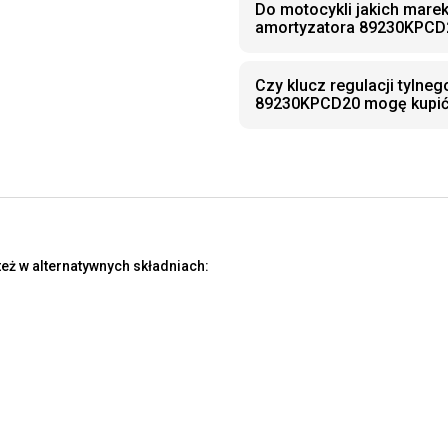
Do motocykli jakich marek
amortyzatora 89230KPCD
Czy klucz regulacji tyln
89230KPCD20 mogę kupić
eż w alternatywnych składniach: