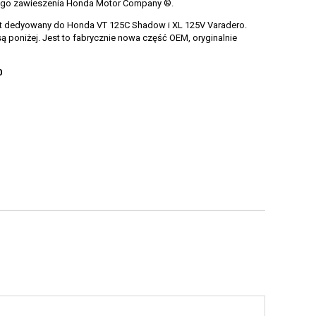
ylnego zawieszenia Honda Motor Company ®.
st dedyowany do Honda VT 125C Shadow i XL 125V Varadero.
ą poniżej. Jest to fabrycznie nowa część OEM, oryginalnie
0