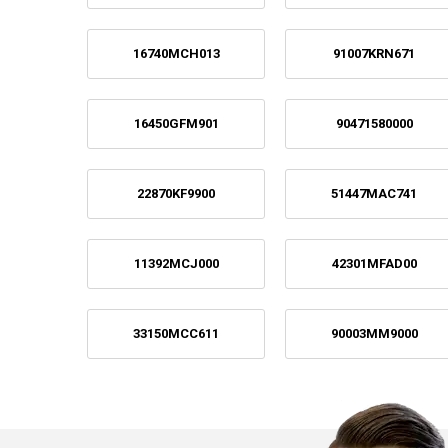
16740MCH013
91007KRN671
16450GFM901
90471580000
22870KF9900
51447MAC741
11392MCJ000
42301MFAD00
33150MCC611
90003MM9000