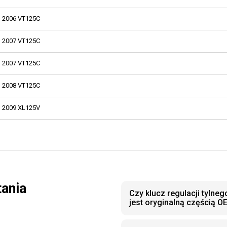
2006 VT125C
2007 VT125C
2007 VT125C
2008 VT125C
2009 XL125V
tania
Czy klucz regulacji tyln
jest oryginalną częścią O