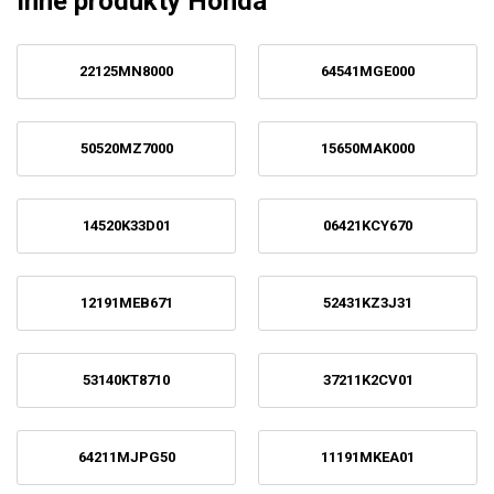
Inne produkty Honda
22125MN8000
64541MGE000
50520MZ7000
15650MAK000
14520K33D01
06421KCY670
12191MEB671
52431KZ3J31
53140KT8710
37211K2CV01
64211MJPG50
11191MKEA01