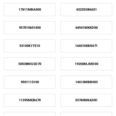
17611MBA000
43235S84A51
957010601400
64541MKKD00
53100K1TE10
14401MBN671
50538MGSD70
19200MJMD00
9501113100
14610MBB003
11395MEB670
33740MKAD81