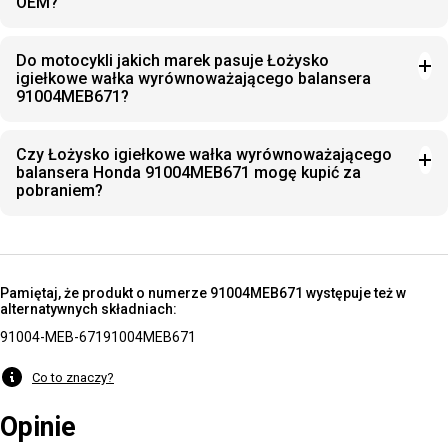
OEM?
Do motocykli jakich marek pasuje Łożysko
igiełkowe wałka wyrównoważającego balansera
91004MEB671?
Czy Łożysko igiełkowe wałka wyrównoważającego
balansera Honda 91004MEB671 mogę kupić za
pobraniem?
Pamiętaj, że produkt o numerze 91004MEB671 występuje też w
alternatywnych składniach:
91004-MEB-671
91004MEB671
Co to znaczy?
Opinie