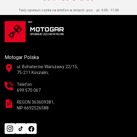
Twój opiekun czeka na telefon w dniach: pon. - pt. 9.00 - 17.00
Motogar Polska
ul. Bohaterów Warszawy 22/15,
75-211 Koszalin,
Telefon:
699 570 067
REGON 363609381,
NIP 6692526588