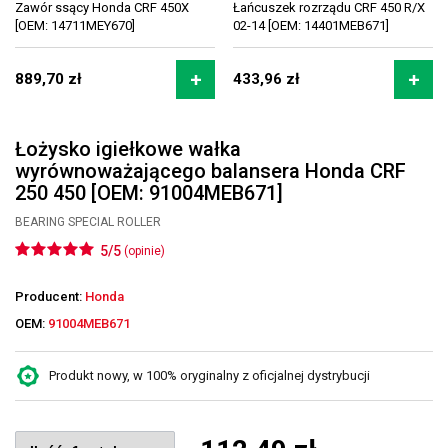
Zawór ssący Honda CRF 450X
Łańcuszek rozrządu CRF 450 R/X
[OEM: 14711MEY670]
02-14 [OEM: 14401MEB671]
889,70 zł
433,96 zł
Łożysko igiełkowe wałka
wyrównoważającego balansera Honda CRF
250 450 [OEM: 91004MEB671]
BEARING SPECIAL ROLLER
5/5
(opinie)
Producent:
Honda
OEM:
91004MEB671
Produkt nowy, w 100% oryginalny z oficjalnej dystrybucji