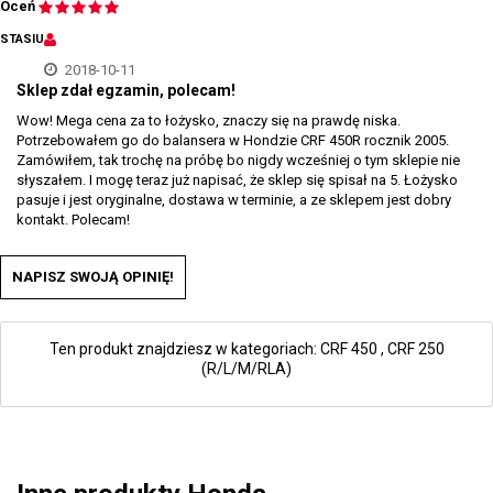
Oceń
STASIU
2018-10-11
Sklep zdał egzamin, polecam!
Wow! Mega cena za to łożysko, znaczy się na prawdę niska.
Potrzebowałem go do balansera w Hondzie CRF 450R rocznik 2005.
Zamówiłem, tak trochę na próbę bo nigdy wcześniej o tym sklepie nie
słyszałem. I mogę teraz już napisać, że sklep się spisał na 5. Łożysko
pasuje i jest oryginalne, dostawa w terminie, a ze sklepem jest dobry
kontakt. Polecam!
NAPISZ SWOJĄ OPINIĘ!
Ten produkt znajdziesz w kategoriach:
CRF 450
,
CRF 250
(R/L/M/RLA)