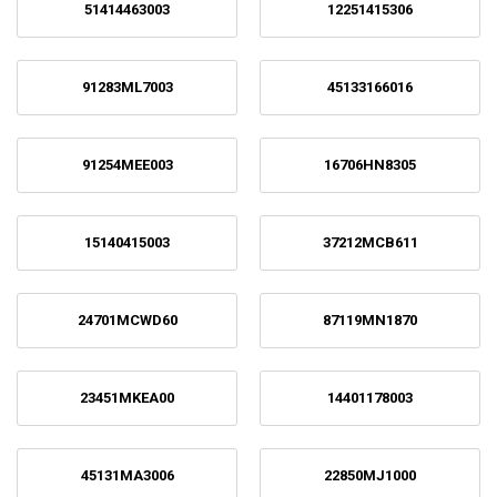
51414463003
12251415306
91283ML7003
45133166016
91254MEE003
16706HN8305
15140415003
37212MCB611
24701MCWD60
87119MN1870
23451MKEA00
14401178003
45131MA3006
22850MJ1000