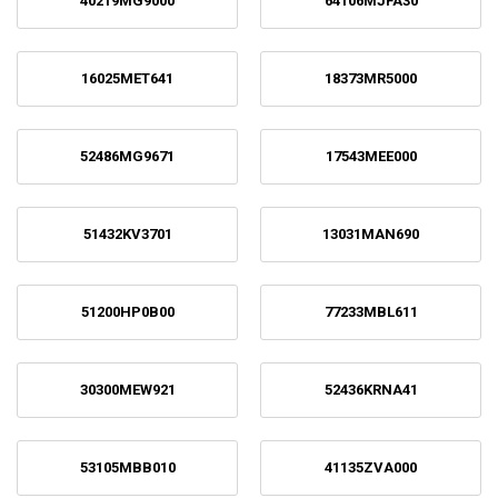
40219MG9000
64106MJFA30
16025MET641
18373MR5000
52486MG9671
17543MEE000
51432KV3701
13031MAN690
51200HP0B00
77233MBL611
30300MEW921
52436KRNA41
53105MBB010
41135ZVA000