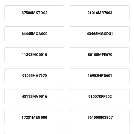
37500MKTD02
91016MR7003
64445MCA000
43468MGSD31
11393MC0010
80105MFE670
91055HA7670
16952HP5601
43112MV9016
91007KFF902
17231MEG000
964000803807