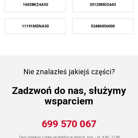
16028KZ4A92
33120MEG643
11191MENA30
52486056000
Nie znalazłeś jakiejś części?
Zadzwoń do nas, służymy
wsparciem
699 570 067
Twój opiekun czeka na telefon w dniach: pon. - pt. 9.00 - 17.00