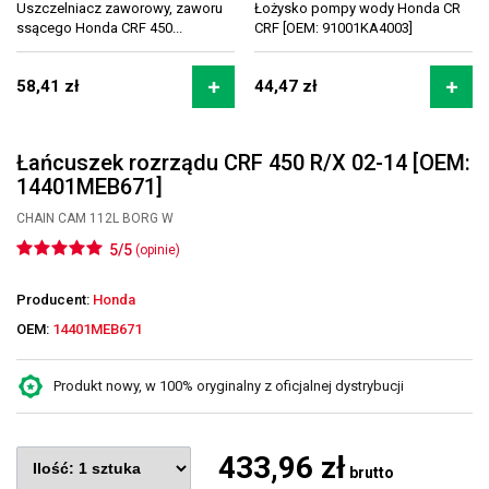
Uszczelniacz zaworowy, zaworu
Łożysko pompy wody Honda CR
ssącego Honda CRF 450...
CRF [OEM: 91001KA4003]
58,41 zł
44,47 zł
Łańcuszek rozrządu CRF 450 R/X 02-14 [OEM:
14401MEB671]
CHAIN CAM 112L BORG W
5/5
(opinie)
Producent:
Honda
OEM:
14401MEB671
Produkt nowy, w 100% oryginalny z oficjalnej dystrybucji
433,96 zł
brutto