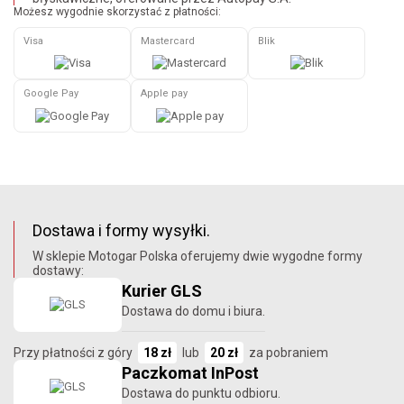
Możesz wygodnie skorzystać z płatności:
Visa
Mastercard
Blik
Google Pay
Apple pay
Dostawa i formy wysyłki.
W sklepie Motogar Polska oferujemy dwie wygodne formy
dostawy:
Kurier GLS
Dostawa do domu i biura.
Przy płatności z góry
18 zł
lub
20 zł
za pobraniem
Paczkomat InPost
Dostawa do punktu odbioru.