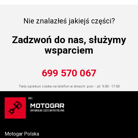
Nie znalazłeś jakiejś części?
Zadzwoń do nas, służymy
wsparciem
699 570 067
Twój opiekun czeka na telefon w dniach: pon. - pt. 9.00 - 17.00
Motogar Polska