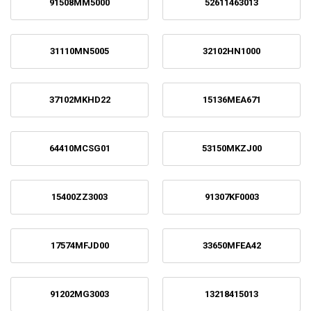
91508MM5000
52611463013
31110MN5005
32102HN1000
37102MKHD22
15136MEA671
64410MCSG01
53150MKZJ00
15400ZZ3003
91307KF0003
17574MFJD00
33650MFEA42
91202MG3003
13218415013