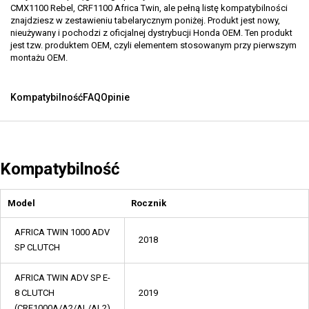
CMX1100 Rebel, CRF1100 Africa Twin, ale pełną listę kompatybilności
znajdziesz w zestawieniu tabelarycznym poniżej. Produkt jest nowy,
nieużywany i pochodzi z oficjalnej dystrybucji Honda OEM. Ten produkt
jest tzw. produktem OEM, czyli elementem stosowanym przy pierwszym
montażu OEM.
Kompatybilność
FAQ
Opinie
Kompatybilność
Model
Rocznik
AFRICA TWIN 1000 ADV
2018
SP CLUTCH
AFRICA TWIN ADV SP E-
8 CLUTCH
2019
(CRF1000A/A2/AL/AL2)