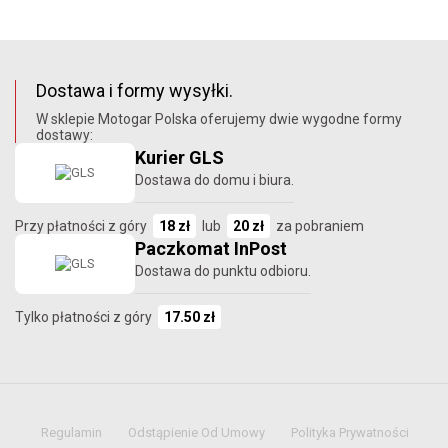
Dostawa i formy wysyłki.
W sklepie Motogar Polska oferujemy dwie wygodne formy
dostawy:
Kurier GLS
Dostawa do domu i biura.
Przy płatności z góry
18 zł
lub
20 zł
za pobraniem
Paczkomat InPost
Dostawa do punktu odbioru.
Tylko płatności z góry
17.50 zł
Regulamin
Odstąpienie Od Umowy
Polityka Prywatności