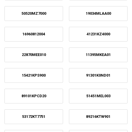
50520MZ7000
19034MLAA00
16960812004
41231KZ4000
22870MEE010
11395MKEA01
15421KPS900
91301K0ND01
89101KPCD20
51451MEL003
53172KT7751
89216KTW901