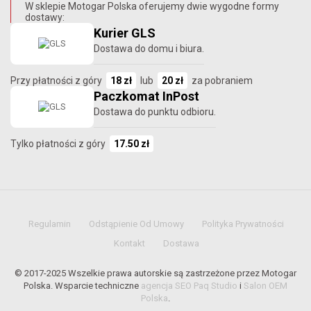
W sklepie Motogar Polska oferujemy dwie wygodne formy
dostawy:
Kurier GLS
Dostawa do domu i biura.
Przy płatności z góry
18 zł
lub
20 zł
za pobraniem
Paczkomat InPost
Dostawa do punktu odbioru.
Tylko płatności z góry
17.50 zł
Regulamin
Odstąpienie Od Umowy
Polityka Prywatności
Kontakt
Dostawa
© 2017-2025 Wszelkie prawa autorskie są zastrzeżone przez Motogar
Polska. Wsparcie techniczne
agencja SEO Paq Studio
i
Salon OEM
Polska
.