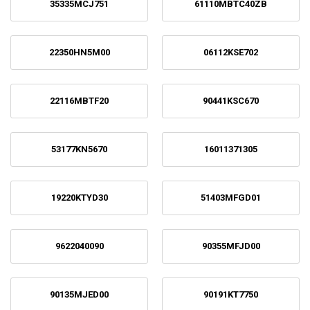
35335MCJ751
61110MBTC40ZB
22350HN5M00
06112KSE702
22116MBTF20
90441KSC670
53177KN5670
16011371305
19220KTYD30
51403MFGD01
9622040090
90355MFJD00
90135MJED00
90191KT7750