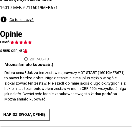
16019-MEB-671
16019MEB671
Co to znaczy?
Opinie
Oceń
SEBEK CRF_450
2017-08-18
Można śmiało kupować :)
Dobra cena ! Jak za ten zestaw naprawczy HOT START (16019MEB671)
to nawet bardzo dobra. Nigdzie taniej nie ma, plus ciężko w ogóle
zlokalizować ten zestaw. Nie szedł do mnie jakoś długo ok. tygodnia z
hakiem . Już zamontowałem zestaw w moim CRF 450 i wszystko śmiga
jak należy. Części byłe ładnie zapakowane więc to żadna podróba.
Można śmiało kupować.
NAPISZ SWOJĄ OPINIĘ!