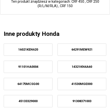
Ten produkt znajdziesz w kategoriach:
CRF 450
,
CRF 250
(R/L/M/RLA)
,
CRF 150
Inne produkty Honda
16021KEN620
64291MEW921
91101HA0004
14321KN4A60
64175MCSG00
41530MGE000
45133329000
91308371003