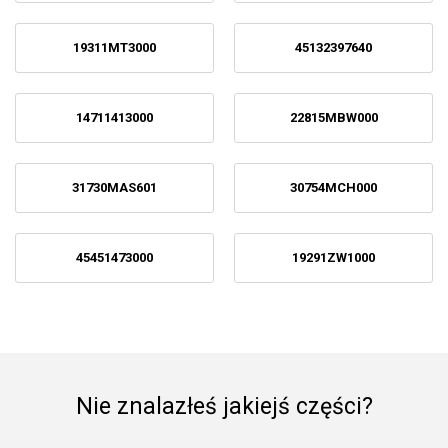
19311MT3000
45132397640
14711413000
22815MBW000
31730MAS601
30754MCH000
45451473000
19291ZW1000
Nie znalazłeś jakiejś części?