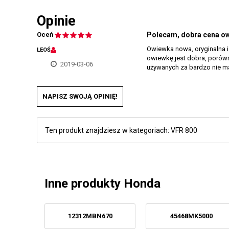
Opinie
Oceń
Polecam, dobra cena o
Owiewka nowa, oryginalna i
LEOŚ
owiewkę jest dobra, porówn
2019-03-06
używanych za bardzo nie ma.
NAPISZ SWOJĄ OPINIĘ!
Ten produkt znajdziesz w kategoriach:
VFR 800
Inne produkty Honda
12312MBN670
45468MK5000