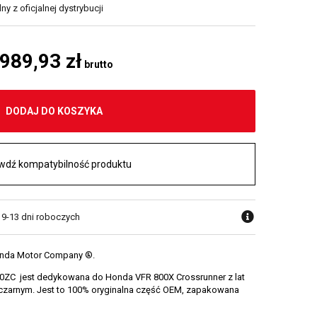
y z oficjalnej dystrybucji
 989,93 zł
brutto
DODAJ DO KOSZYKA
wdź kompatybilność produktu
w 9-13 dni roboczych
onda Motor Company ®.
C jest dedykowana do Honda VFR 800X Crossrunner z lat
 czarnym. Jest to 100% oryginalna część OEM, zapakowana