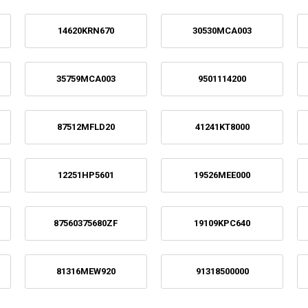
14620KRN670
30530MCA003
35759MCA003
9501114200
87512MFLD20
41241KT8000
12251HP5601
19526MEE000
87560375680ZF
19109KPC640
81316MEW920
91318500000