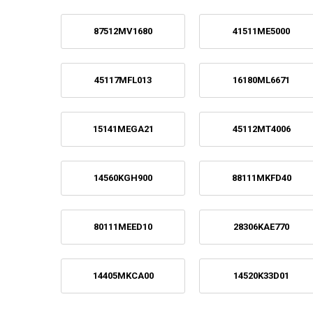
87512MV1680
41511ME5000
45117MFL013
16180ML6671
15141MEGA21
45112MT4006
14560KGH900
88111MKFD40
80111MEED10
28306KAE770
14405MKCA00
14520K33D01