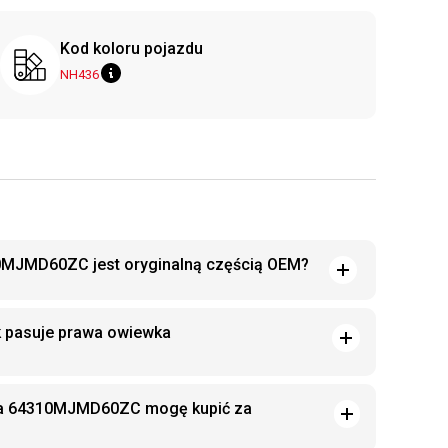
Kod koloru pojazdu
NH436
MJMD60ZC jest oryginalną częścią OEM?
k pasuje prawa owiewka
a 64310MJMD60ZC mogę kupić za