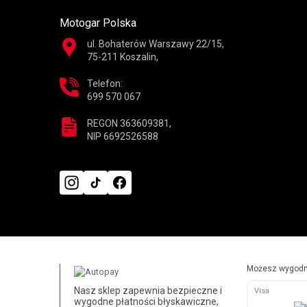
Motogar Polska
ul. Bohaterów Warszawy 22/15,
75-211 Koszalin,
Telefon:
699 570 067
REGON 363609381,
NIP 6692526588
Możesz wygodni
Nasz sklep zapewnia bezpieczne i
Visa
wygodne płatności błyskawiczne,