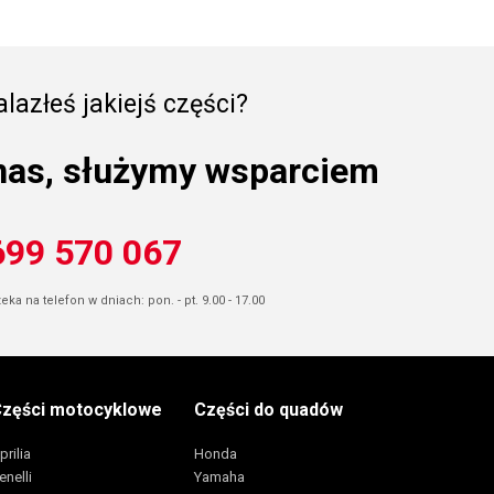
lazłeś jakiejś części?
nas, służymy wsparciem
699 570 067
ka na telefon w dniach: pon. - pt. 9.00 - 17.00
zęści motocyklowe
Części do quadów
prilia
Honda
enelli
Yamaha