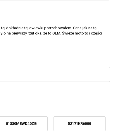
tej dokładnie tej owiewki potrzebowałem. Cena jak na tą
o na pierwszy rzut oka, że to OEM. Świeże moto to i części
81330MEWD40ZB
52171KR6000