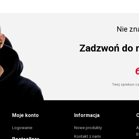
Nie zna
Zadzwoń do 
Twój opiekun cze
Moje konto
Informacja
C
Logowanie
Nowe produkty
A
B
Kontakt z nami