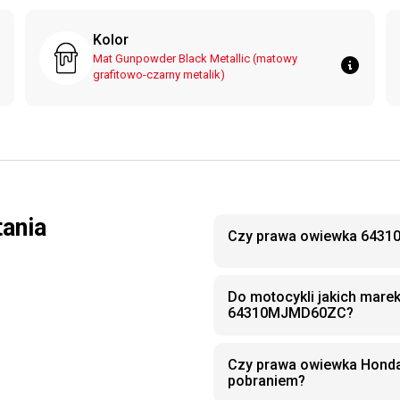
Kolor
Mat Gunpowder Black Metallic (matowy
grafitowo-czarny metalik)
tania
Czy prawa owiewka 64310
Do motocykli jakich mare
64310MJMD60ZC?
Czy prawa owiewka Hond
pobraniem?