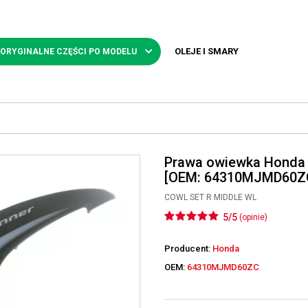
OLEJE I SMARY
 ORYGINALNE CZĘŚCI PO MODELU
Prawa owiewka Honda 
[OEM: 64310MJMD60Z
COWL SET R MIDDLE WL
5/5
(opinie)
Producent:
Honda
OEM:
64310MJMD60ZC