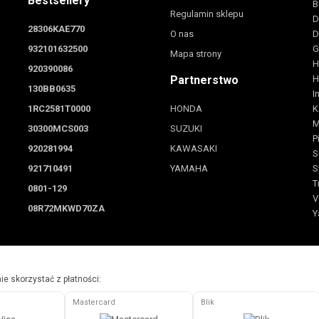
Bestsellery
B
Regulamin sklepu
D
28306KAE770
O nas
D
932101632500
G
Mapa strony
H
920390086
Partnerstwo
H
130BB0635
I
1RC2581T0000
HONDA
K
M
30300MCS003
SUZUKI
P
920281994
KAWASAKI
S
921710491
YAMAHA
S
T
0801-129
V
08R72MKWD70ZA
Y
e skorzystać z płatności:
Mastercard
Blik