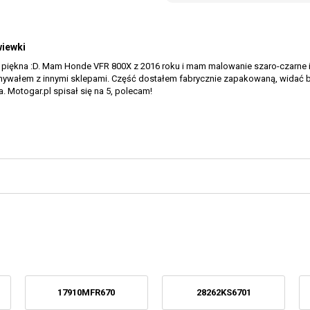
wiewki
 piękna :D. Mam Honde VFR 800X z 2016 roku i mam malowanie szaro-czarne i 
ywałem z innymi sklepami. Część dostałem fabrycznie zapakowaną, widać był
 Motogar.pl spisał się na 5, polecam!
17910MFR670
28262KS6701