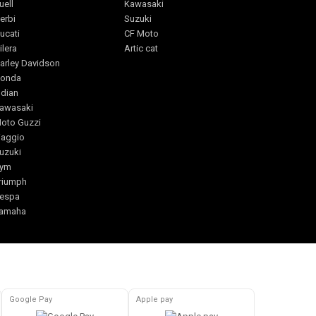
uell
Kawasaki
erbi
Suzuki
ucati
CF Moto
ilera
Artic cat
arley Davidson
onda
ndian
awasaki
oto Guzzi
iaggio
uzuki
ym
riumph
espa
amaha
Google Pay
Apple pay