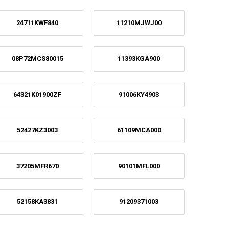
24711KWF840
11210MJWJ00
08P72MCS80015
11393KGA900
64321K01900ZF
91006KY4903
52427KZ3003
61109MCA000
37205MFR670
90101MFL000
52158KA3831
91209371003