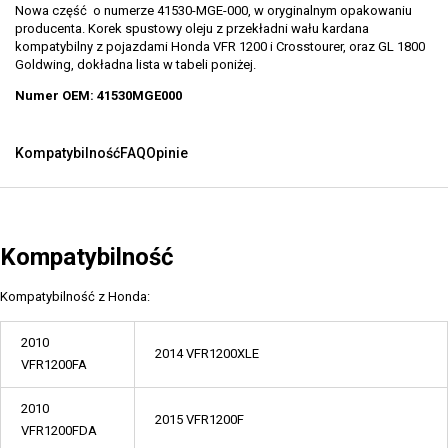
Nowa część o numerze 41530-MGE-000, w oryginalnym opakowaniu
producenta. Korek spustowy oleju z przekładni wału kardana
kompatybilny z pojazdami Honda VFR 1200 i Crosstourer, oraz GL 1800
Goldwing, dokładna lista w tabeli poniżej.
Numer OEM: 41530MGE000
Kompatybilność
FAQ
Opinie
Kompatybilność
Kompatybilność z Honda:
2010
2014 VFR1200XLE
VFR1200FA
2010
2015 VFR1200F
VFR1200FDA