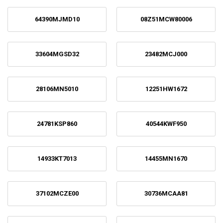
64390MJMD10
08Z51MCW80006
33604MGSD32
23482MCJ000
28106MN5010
12251HW1672
24781KSP860
40544KWF950
14933KT7013
14455MN1670
37102MCZE00
30736MCAA81