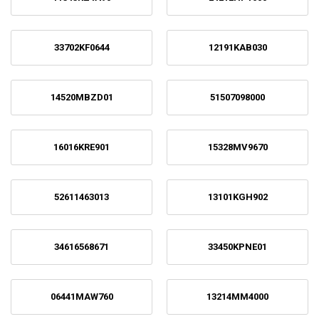
33702KF0644
12191KAB030
14520MBZD01
51507098000
16016KRE901
15328MV9670
52611463013
13101KGH902
34616568671
33450KPNE01
06441MAW760
13214MM4000