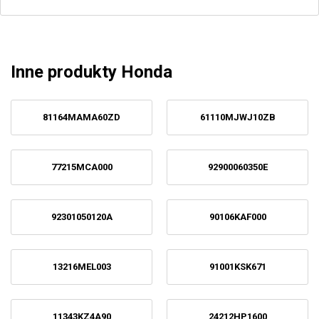
Inne produkty Honda
81164MAMA60ZD
61110MJWJ10ZB
77215MCA000
92900060350E
92301050120A
90106KAF000
13216MEL003
91001KSK671
11343KZ4A90
24212HP1600