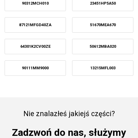
90312MCH010
23451HP5A50
87121MFGD40ZA
51670MEA670
64301K2CV00ZE
50612MBA020
90111MM9000
13215MFL003
Nie znalazłeś jakiejś części?
Zadzwoń do nas, służymy