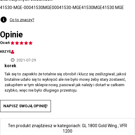
41530-MGE-000
41530MGE000
41530-MGE
41530MGE
41530 MGE
Co to znaczy?
Opinie
Oceń
KRZYŚ
2021-07-29
korek
Tak się to zapiekło że totalnie się obrobił i klucz się ześlizgiwał, jakoś
brutalnie udało się to wykręcić ale nie było mowy żeby stary zostawić,
zakupiłem w tym sklepie nowy, pasował jak należy i dotarł w całkeim
szybko, więc nie było długiego przestoju.
NAPISZ SWOJĄ OPINIĘ!
Ten produkt znajdziesz w kategoriach:
GL 1800 Gold Wing
,
VFR
1200