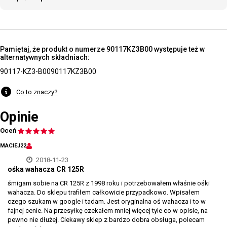
Pamiętaj, że produkt o numerze 90117KZ3B00 występuje też w
alternatywnych składniach:
90117-KZ3-B00
90117KZ3B00
Co to znaczy?
Opinie
Oceń
MACIEJ22
2018-11-23
ośka wahacza CR 125R
śmigam sobie na CR 125R z 1998 roku i potrzebowałem właśnie ośki
wahacza. Do sklepu trafiłem całkowicie przypadkowo. Wpisałem
czego szukam w google i tadam. Jest oryginalna oś wahacza i to w
fajnej cenie. Na przesyłkę czekałem mniej więcej tyle co w opisie, na
pewno nie dłużej. Ciekawy sklep z bardzo dobra obsługa, polecam