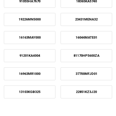
91055HA7670
18365KA5740
19226MN5000
23431MENA32
16163MAY000
16044MATE01
91201KA4004
81170HP5600ZA
16963MR1000
37700MFJD01
13103KGB325
22851KZ3J20