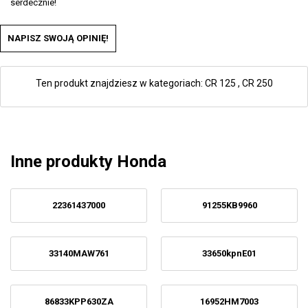
serdecznie!
NAPISZ SWOJĄ OPINIĘ!
Ten produkt znajdziesz w kategoriach:
CR 125
,
CR 250
Inne produkty Honda
22361437000
91255KB9960
33140MAW761
33650kpnE01
86833KPP630ZA
16952HM7003