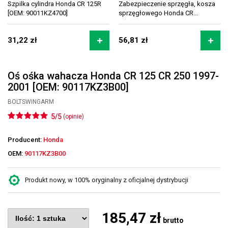
Szpilka cylindra Honda CR 125R
Zabezpieczenie sprzęgła, kosza
[OEM: 90011KZ4700]
sprzęgłowego Honda CR...
31,22 zł
56,81 zł
Oś ośka wahacza Honda CR 125 CR 250 1997-
2001 [OEM: 90117KZ3B00]
BOLTSWINGARM
5/5
(opinie)
Producent:
Honda
OEM:
90117KZ3B00
Produkt nowy, w 100% oryginalny z oficjalnej dystrybucji
185,47 zł
brutto