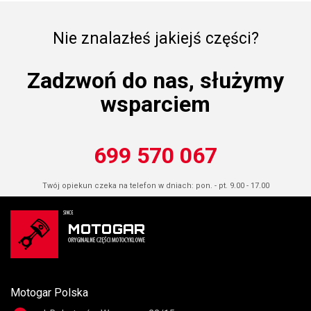
Nie znalazłeś jakiejś części?
Zadzwoń do nas, służymy
wsparciem
699 570 067
Twój opiekun czeka na telefon w dniach: pon. - pt. 9.00 - 17.00
Motogar Polska