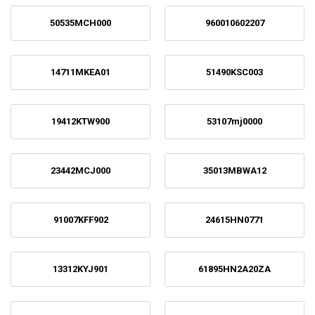
50535MCH000
960010602207
14711MKEA01
51490KSC003
19412KTW900
53107mj0000
23442MCJ000
35013MBWA12
91007KFF902
24615HN0771
13312KYJ901
61895HN2A20ZA