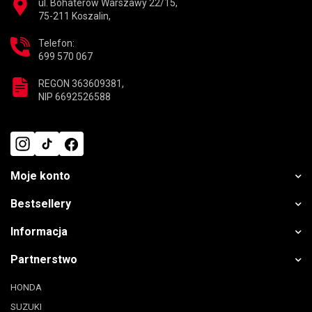
ul. Bohaterów Warszawy 22/15,
75-211 Koszalin,
Telefon:
699 570 067
REGON 363609381,
NIP 6692526588
Moje konto
Bestsellery
Informacja
Partnerstwo
HONDA
SUZUKI