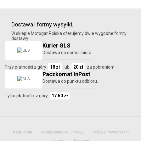
Dostawa i formy wysyłki.
W sklepie Motogar Polska oferujemy dwie wygodne formy
dostawy:
Kurier GLS
Dostawa do domu i biura.
Przy płatności z góry
18 zł
lub
20 zł
za pobraniem
Paczkomat InPost
Dostawa do punktu odbioru.
Tylko płatności z góry
17.50 zł
Regulamin
Odstąpienie Od Umowy
Polityka Prywatności
Kontakt
Dostawa