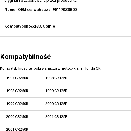
oryginalnie zapakowana przez producenta.
Numer OEM osi wahacza: 90117KZ3B00
Kompatybilność
FAQ
Opinie
Kompatybilność
Kompatybilność tej ośki wahacza z motocyklami Honda CR:
1997 CR250R
1998 CR125R
1998 CR250R
1999 CR125R
1999 CR250R
2000 CR125R
2000 CR250R
2001 CR125R
2001 CR250R