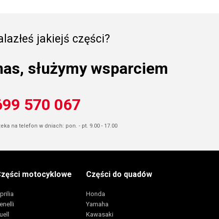
lazłeś jakiejś części?
nas, służymy wsparciem
699 570 067
ka na telefon w dniach: pon. - pt. 9.00 - 17.00
zęści motocyklowe
Części do quadów
prilia
Honda
enelli
Yamaha
uell
Kawasaki