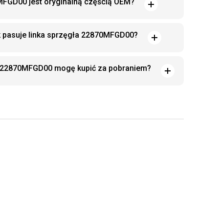
MFGD00 jest oryginalną częścią OEM?
k pasuje linka sprzęgła 22870MFGD00?
a 22870MFGD00 mogę kupić za pobraniem?