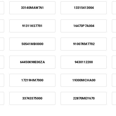
33140MAW761
13315413004
91311KS7701
16473P7A004
50541MB0000
91007KM7702
64450K98E00ZA
9430112200
17219HM7000
19300MCHA00
33743375000
22870MEY670