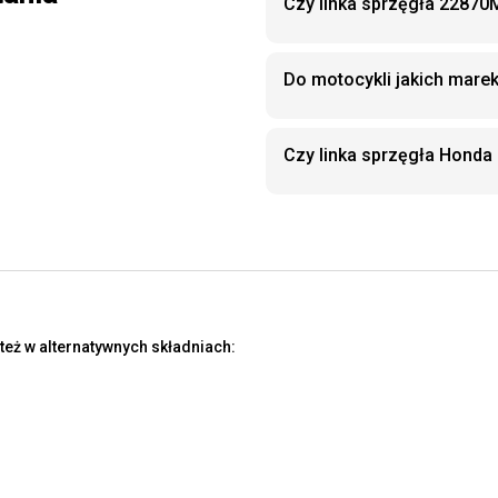
Czy linka sprzęgła 22870
Do motocykli jakich mare
Czy linka sprzęgła Hond
eż w alternatywnych składniach: