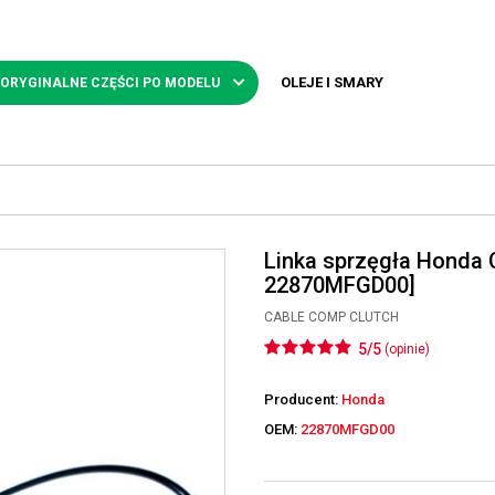
OLEJE I SMARY
 ORYGINALNE CZĘŚCI PO MODELU
Linka sprzęgła Honda 
22870MFGD00]
CABLE COMP CLUTCH
5/5
(opinie)
Producent:
Honda
OEM:
22870MFGD00