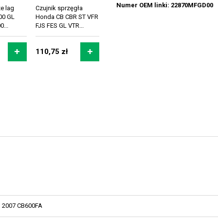
Numer OEM linki: 22870MFGD00
e lag
Czujnik sprzęgła
00 GL
Honda CB CBR ST VFR
...
FJS FES GL VTR...
110,75 zł
2007 CB600FA