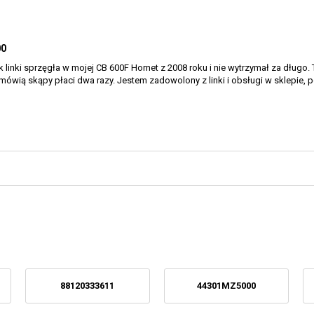
00
linki sprzęgła w mojej CB 600F Hornet z 2008 roku i nie wytrzymał za długo. 
mówią skąpy płaci dwa razy. Jestem zadowolony z linki i obsługi w sklepie, 
88120333611
44301MZ5000