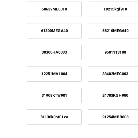
50639ML0010
19215kgf910
61300MEGA40
88210MEG640
30300HA0033
9501113100
12251MV1004
33402MEC003
31908KTW901
24703KGH900
81130k0bt01za
91254MBR003