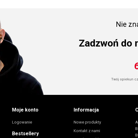
Nie zna
Zadzwoń do 
Twój opiekun cze
Moje konto
Informacja
C
Logowanie
Nowe produkty
A
B
Kontakt z nami
Bestsellery
B