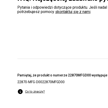
Pytania i odpowiedzi dotyczące produktu. Jeśli nadal
potrzebujesz pomocy
skontaktuj się z nami
.
Pamiętaj, że produkt o numerze 22870MFGD00 występuje t
22870-MFG-D00
22870MFGD00
Co to znaczy?