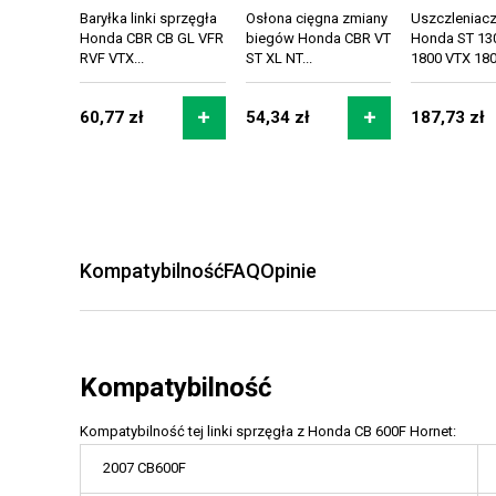
Baryłka linki sprzęgła
Osłona cięgna zmiany
Uszczleniacz
Honda CBR CB GL VFR
biegów Honda CBR VT
Honda ST 13
RVF VTX...
ST XL NT...
1800 VTX 1800
60,77 zł
54,34 zł
187,73 zł
Kompatybilność
FAQ
Opinie
Kompatybilność
Kompatybilność tej linki sprzęgła z Honda CB 600F Hornet:
2007 CB600F