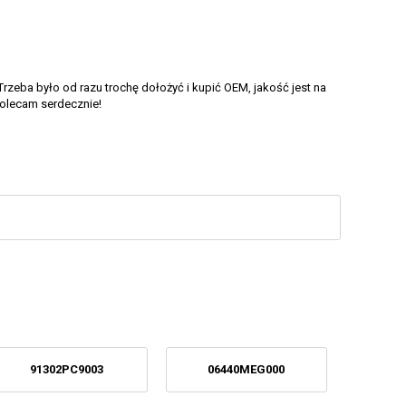
Trzeba było od razu trochę dołożyć i kupić OEM, jakość jest na
polecam serdecznie!
91302PC9003
06440MEG000