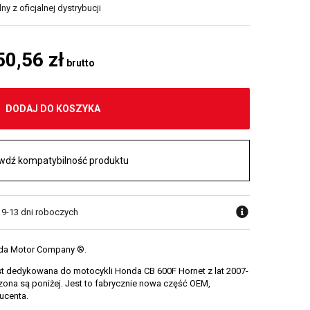
y z oficjalnej dystrybucji
50,56 zł
brutto
DODAJ DO KOSZYKA
wdź kompatybilność produktu
w 9-13 dni roboczych
nda Motor Company ®.
t dedykowana do motocykli Honda CB 600F Hornet z lat 2007-
na są poniżej. Jest to fabrycznie nowa część OEM,
ucenta.