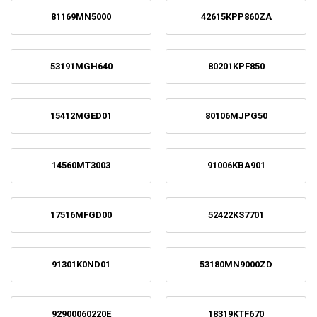
81169MN5000
42615KPP860ZA
53191MGH640
80201KPF850
15412MGED01
80106MJPG50
14560MT3003
91006KBA901
17516MFGD00
52422KS7701
91301K0ND01
53180MN9000ZD
92900060220E
18319KTF670