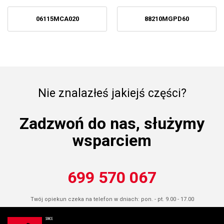
06115MCA020
88210MGPD60
Nie znalazłeś jakiejś części?
Zadzwoń do nas, służymy
wsparciem
699 570 067
Twój opiekun czeka na telefon w dniach: pon. - pt. 9.00 - 17.00