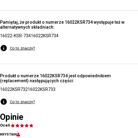
Pamiętaj, że produkt o numerze 16022KSR734 występuje też w
alternatywnych składniach:
16022-KSR-734
16022KSR734
Co to znaczy?
Produkt o numerze 16022KSR734 jest odpowiednikiem
(replacement) następujących części:
16022KSR732
16022KSR733
Co to znaczy?
Opinie
Oceń
KRYSTIAN