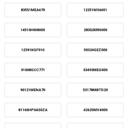
83551MEA670
12251MS6651
14510HM8000
28302KRN000
12391KGF910
50324GEZ000
91008GCC771
33493MEG000
90121MENA70
53178MBTD20
81160HP0A50ZA
42625MV4000