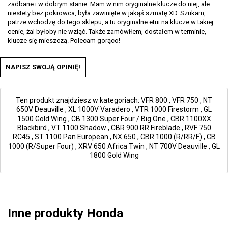
zadbane i w dobrym stanie. Mam w nim oryginalne klucze do niej, ale
niestety bez pokrowca, była zawinięte w jakąś szmatę XD. Szukam,
patrze wchodzę do tego sklepu, a tu oryginalne etui na klucze w takiej
cenie, żal byłoby nie wziąć. Także zamówiłem, dostałem w terminie,
klucze się mieszczą. Polecam gorąco!
NAPISZ SWOJĄ OPINIĘ!
Ten produkt znajdziesz w kategoriach:
VFR 800
,
VFR 750
,
NT
650V Deauville
,
XL 1000V Varadero
,
VTR 1000 Firestorm
,
GL
1500 Gold Wing
,
CB 1300 Super Four / Big One
,
CBR 1100XX
Blackbird
,
VT 1100 Shadow
,
CBR 900 RR Fireblade
,
RVF 750
RC45
,
ST 1100 Pan European
,
NX 650
,
CBR 1000 (R/RR/F)
,
CB
1000 (R/Super Four)
,
XRV 650 Africa Twin
,
NT 700V Deauville
,
GL
1800 Gold Wing
Inne produkty Honda