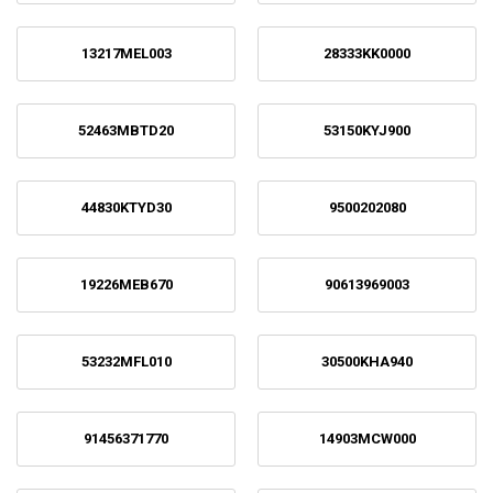
13217MEL003
28333KK0000
52463MBTD20
53150KYJ900
44830KTYD30
9500202080
19226MEB670
90613969003
53232MFL010
30500KHA940
91456371770
14903MCW000