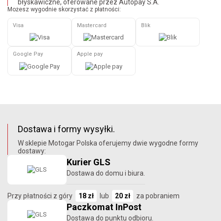
błyskawiczne, oferowane przez Autopay S.A.
Możesz wygodnie skorzystać z płatności:
Visa
Mastercard
Blik
Google Pay
Apple pay
Dostawa i formy wysyłki.
W sklepie Motogar Polska oferujemy dwie wygodne formy
dostawy:
Kurier GLS
Dostawa do domu i biura.
Przy płatności z góry
18 zł
lub
20 zł
za pobraniem
Paczkomat InPost
Dostawa do punktu odbioru.