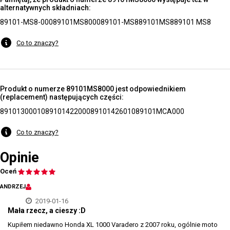
alternatywnych składniach:
89101-MS8-000
89101MS8000
89101-MS8
89101MS8
89101 MS8
Co to znaczy?
Produkt o numerze 89101MS8000 jest odpowiednikiem
(replacement) następujących części:
89101300010
89101422000
89101426010
89101MCA000
Co to znaczy?
Opinie
Oceń
ANDRZEJ
2019-01-16
Mała rzecz, a cieszy :D
Kupiłem niedawno Honda XL 1000 Varadero z 2007 roku, ogólnie moto