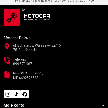
Twój opiekun czeka na telefon w dniach: pon. - pt. 9.00 - 17.00
Motogar Polska
ul. Bohaterów Warszawy 22/15,
75-211 Koszalin,
Telefon:
699 570 067
REGON 363609381,
NIP 6692526588
Moje konto