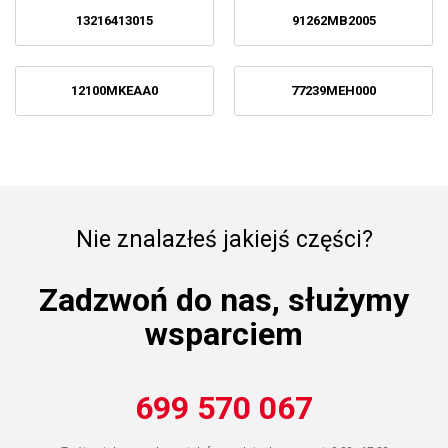
13216413015
91262MB2005
12100MKEAA0
77239MEH000
Nie znalazłeś jakiejś części?
Zadzwoń do nas, służymy
wsparciem
699 570 067