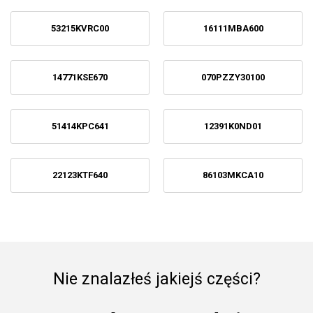
53215KVRC00
16111MBA600
14771KSE670
070PZZY30100
51414KPC641
12391K0ND01
22123KTF640
86103MKCA10
Nie znalazłeś jakiejś części?