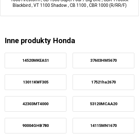
Blackbird
,
VT 1100 Shadow
,
CB 1100
,
CBR 1000 (R/RR/F)
Inne produkty Honda
14520MKEAS1
37603HM5670
13011KWF305
17521ha2670
42303MT4000
53120MCAA20
90004GHB780
14115MN1670