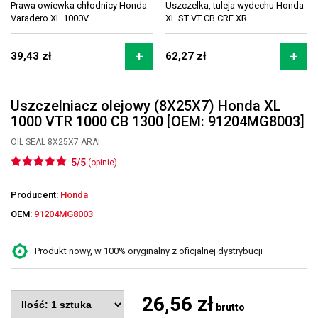
Prawa owiewka chłodnicy Honda
Uszczelka, tuleja wydechu Honda
Varadero XL 1000V...
XL ST VT CB CRF XR...
39,43 zł
62,27 zł
Uszczelniacz olejowy (8X25X7) Honda XL
1000 VTR 1000 CB 1300 [OEM: 91204MG8003]
OIL SEAL 8X25X7 ARAI
5/5
(opinie)
Producent:
Honda
OEM:
91204MG8003
Produkt nowy, w 100% oryginalny z oficjalnej dystrybucji
26,56 zł
brutto