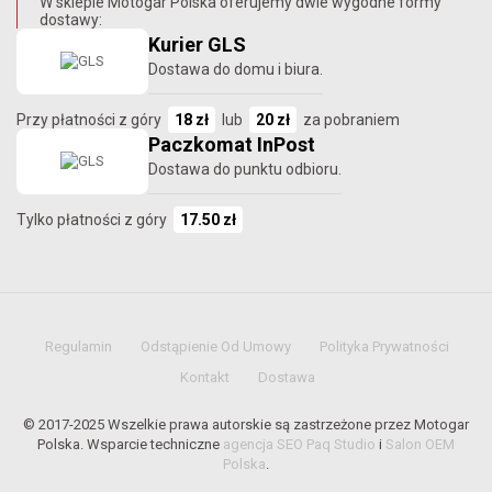
W sklepie Motogar Polska oferujemy dwie wygodne formy
dostawy:
Kurier GLS
Dostawa do domu i biura.
Przy płatności z góry
18 zł
lub
20 zł
za pobraniem
Paczkomat InPost
Dostawa do punktu odbioru.
Tylko płatności z góry
17.50 zł
Regulamin
Odstąpienie Od Umowy
Polityka Prywatności
Kontakt
Dostawa
© 2017-2025 Wszelkie prawa autorskie są zastrzeżone przez Motogar
Polska. Wsparcie techniczne
agencja SEO Paq Studio
i
Salon OEM
Polska
.