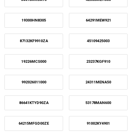
19300HN8305
64291MEW921
87132KF9910ZA
45109425003
19226MCS000
23237KGF910
992026011000
24311MENA50
86641KTYD90ZA
53178MAN600
64215MFGD00ZE
91002KY4901