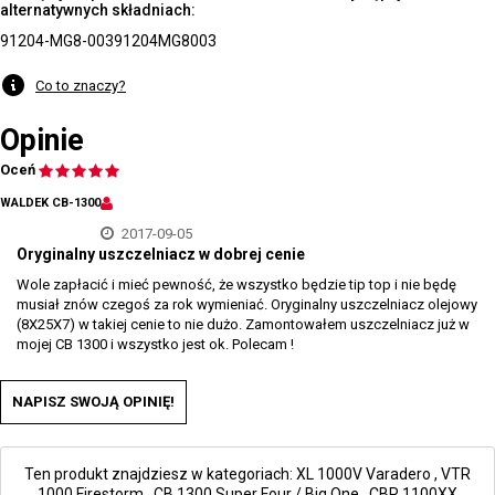
alternatywnych składniach:
91204-MG8-003
91204MG8003
Co to znaczy?
Opinie
Oceń
WALDEK CB-1300
2017-09-05
Oryginalny uszczelniacz w dobrej cenie
Wole zapłacić i mieć pewność, że wszystko będzie tip top i nie będę
musiał znów czegoś za rok wymieniać. Oryginalny uszczelniacz olejowy
(8X25X7) w takiej cenie to nie dużo. Zamontowałem uszczelniacz już w
mojej CB 1300 i wszystko jest ok. Polecam !
NAPISZ SWOJĄ OPINIĘ!
Ten produkt znajdziesz w kategoriach:
XL 1000V Varadero
,
VTR
1000 Firestorm
,
CB 1300 Super Four / Big One
,
CBR 1100XX