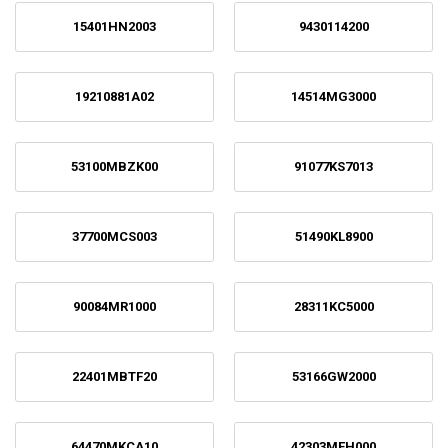
15401HN2003
9430114200
19210881A02
14514MG3000
53100MBZK00
91077KS7013
37700MCS003
51490KL8900
90084MR1000
28311KC5000
22401MBTF20
53166GW2000
64470MKCA10
42303MEH000