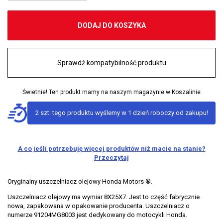
DODAJ DO KOSZYKA
Sprawdź kompatybilność produktu
Świetnie! Ten produkt mamy na naszym magazynie w Koszalinie
2 szt. tego produktu wyślemy w 1 dzień roboczy od zakupu!
A co jeśli potrzebuję więcej produktów niż macie na stanie?
Przeczytaj
Oryginalny uszczelniacz olejowy Honda Motors ®.
Uszczelniacz olejowy ma wymiar 8X25X7. Jest to część fabrycznie
nowa, zapakowana w opakowanie producenta. Uszczelniacz o
numerze 91204MG8003 jest dedykowany do motocykli Honda.