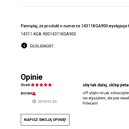
Pamiętaj, że produkt o numerze 14311KGA900 występuje t
14311-KGA-900
14311KGA900
Co to znaczy?
Opinie
Oceń
oby tak dalej, sklep pet
Uff ulżyło mi jak zobaczył
BOCIAN
nie słyszałem, ale jest re
2019-01-30
Polecam!
NAPISZ SWOJĄ OPINIĘ!