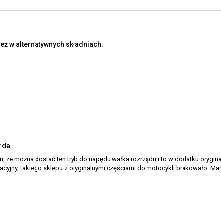
eż w alternatywnych składniach:
arda
em, że można dostać ten tryb do napędu wałka rozrządu i to w dodatku orygin
welacyjny, takiego sklepu z oryginalnymi częściami do motocykli brakowało. M