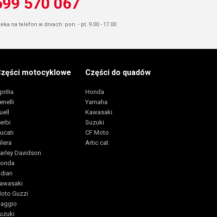
699 570 067
ka na telefon w dniach: pon. - pt. 9.00 - 17.00
zęści motocyklowe
Części do quadów
prilia
Honda
enelli
Yamaha
uell
Kawasaki
erbi
Suzuki
ucati
CF Moto
ilera
Artic cat
arley Davidson
onda
ndian
awasaki
oto Guzzi
iaggio
uzuki