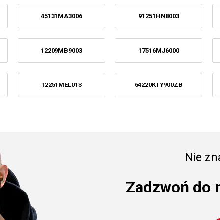
45131MA3006
91251HN8003
12209MB9003
17516MJ6000
12251MEL013
64220KTY900ZB
Nie zna
Zadzwoń do 