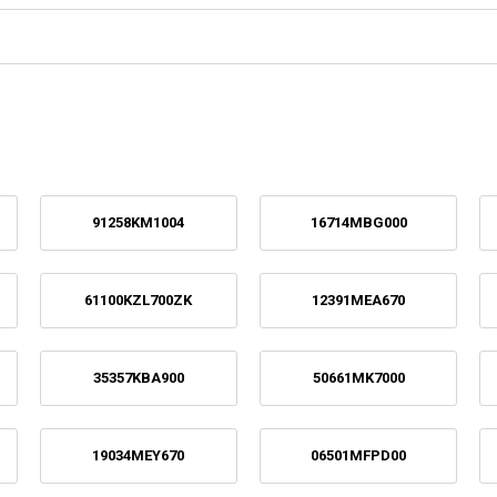
91258KM1004
16714MBG000
61100KZL700ZK
12391MEA670
35357KBA900
50661MK7000
19034MEY670
06501MFPD00