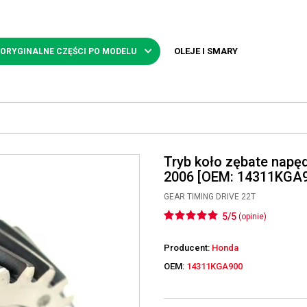
OLEJE I SMARY
 ORYGINALNE CZĘŚCI PO MODELU
Tryb koło zębate napę
2006 [OEM: 14311KGA
GEAR TIMING DRIVE 22T
5/5
(opinie)
Producent:
Honda
OEM:
14311KGA900