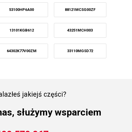
53100HP6A00
88121MCSG00ZF
13101KGB612
43251MCH003
64302K77V00ZM
33110MGSD72
lazłeś jakiejś części?
nas, służymy wsparciem