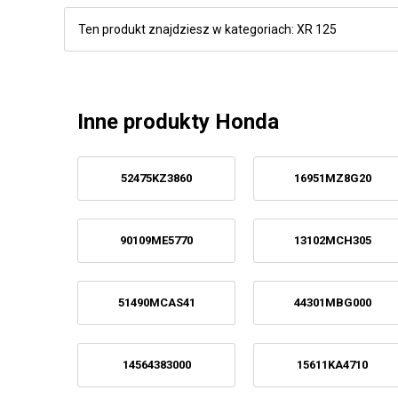
Ten produkt znajdziesz w kategoriach:
XR 125
Inne produkty Honda
52475KZ3860
16951MZ8G20
90109ME5770
13102MCH305
51490MCAS41
44301MBG000
14564383000
15611KA4710