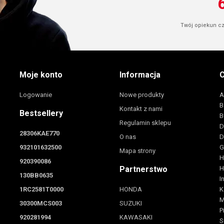
Twój opiekun cze
Moje konto
Informacja
C
Logowanie
Nowe produkty
A
B
Kontakt z nami
Bestsellery
B
Regulamin sklepu
D
28306KAE770
O nas
D
932101632500
G
Mapa strony
H
920390086
Partnerstwo
H
130BB0635
I
1RC2581T0000
HONDA
K
M
30300MCS003
SUZUKI
P
920281994
KAWASAKI
S