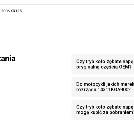
2006 XR125L
tania
Czy tryb koło zębate nap
oryginalną częścią OEM?
Do motocykli jakich marek
rozrządu 14311KGA900?
Czy tryb koło zębate na
mogę kupić za pobraniem