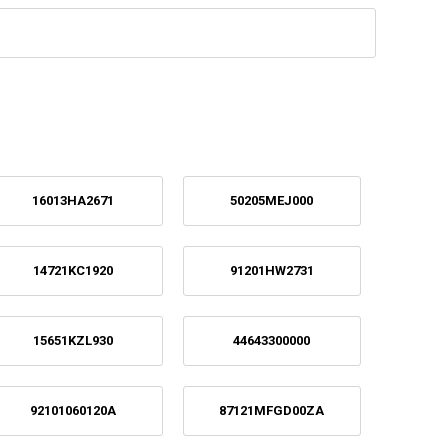
16013HA2671
50205MEJ000
14721KC1920
91201HW2731
15651KZL930
44643300000
92101060120A
87121MFGD00ZA