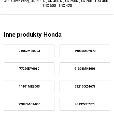
400 Silver Wing
,
XR 600 R
,
XR 400 R
,
XR 250R
,
XR 200
,
TRX 400
,
TRX 500
,
TRX 420
Inne produkty Honda
91052MB0003
19033MEY670
77220KY6010
91301MK4601
14401MEE003
53210GZ4671
22886MCA006
43132KT7761