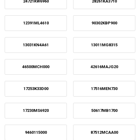
24721KW6960
28261KA3710
12391ML4610
90302KBP900
13031KN4A61
13011MG8315
46500MCH000
42616MAJG20
17253K33D00
17516MEN730
17230MS6920
50617MB1700
9460115000
87512MCAA00