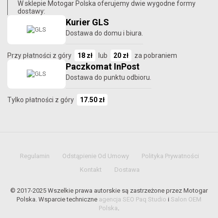
W sklepie Motogar Polska oferujemy dwie wygodne formy
dostawy:
Kurier GLS
Dostawa do domu i biura.
Przy płatności z góry
18 zł
lub
20 zł
za pobraniem
Paczkomat InPost
Dostawa do punktu odbioru.
Tylko płatności z góry
17.50 zł
Regulamin
Odstąpienie Od Umowy
Polityka Prywatności
Kontakt
Dostawa
© 2017-2025 Wszelkie prawa autorskie są zastrzeżone przez Motogar
Polska. Wsparcie techniczne
agencja SEO Paq Studio
i
Salon OEM
Polska
.