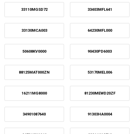
33110MGSD72
33403MFL641
33130MCA003
64230MFL000
50608KV0000
90430PD6003
88125MAT000ZN
53170MEL006
16211MG8000
81230MEWD20ZF
34901087640
91303HA0004