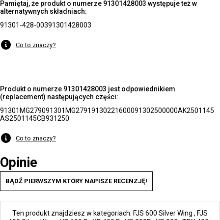
Pamiętaj, że produkt o numerze 91301428003 występuje też w
alternatywnych składniach:
91301-428-003
91301428003
Co to znaczy?
Produkt o numerze 91301428003 jest odpowiednikiem
(replacement) następujących części:
91301MG2790
91301MG2791
91302216000
91302500000
AK2501145
AS2501145
CB931250
Co to znaczy?
Opinie
BĄDŹ PIERWSZYM KTÓRY NAPISZE RECENZJĘ!
Ten produkt znajdziesz w kategoriach:
FJS 600 Silver Wing
,
FJS