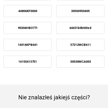
44806KF0000
30500950405
90304HB3771
64431k0bt00zd
16016KPB641
37212MCB611
16155413751
30530MCA003
Nie znalazłeś jakiejś części?