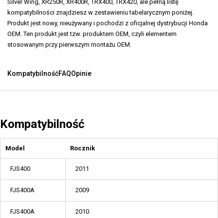
Silver Wing, XR250R, XR400R, TRX400, TRX420, ale pełną listę
kompatybilności znajdziesz w zestawieniu tabelarycznym poniżej.
Produkt jest nowy, nieużywany i pochodzi z oficjalnej dystrybucji Honda
OEM. Ten produkt jest tzw. produktem OEM, czyli elementem
stosowanym przy pierwszym montażu OEM.
Kompatybilność
FAQ
Opinie
Kompatybilność
Model
Rocznik
FJS400
2011
FJS400A
2009
FJS400A
2010