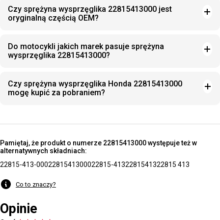
Czy sprężyna wysprzęglika 22815413000 jest
oryginalną częścią OEM?
Do motocykli jakich marek pasuje sprężyna
wysprzęglika 22815413000?
Czy sprężyna wysprzęglika Honda 22815413000
mogę kupić za pobraniem?
Pamiętaj, że produkt o numerze 22815413000 występuje też w
alternatywnych składniach:
22815-413-000
22815413000
22815-413
22815413
22815 413
Co to znaczy?
Opinie