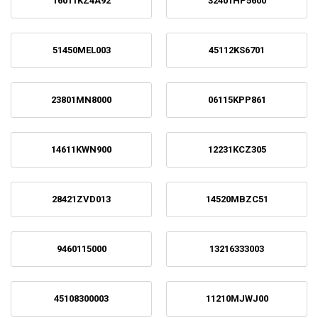
16011KZ4A92
32401HP5600
51450MEL003
45112KS6701
23801MN8000
06115KPP861
14611KWN900
12231KCZ305
28421ZVD013
14520MBZC51
9460115000
13216333003
45108300003
11210MJWJ00