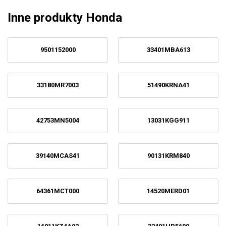
Inne produkty Honda
9501152000
33401MBA613
33180MR7003
51490KRNA41
42753MN5004
13031KGG911
39140MCAS41
90131KRM840
64361MCT000
14520MERD01