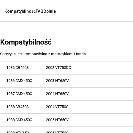
Kompatybilność
FAQ
Opinie
Kompatybilność
Sprężyna jest kompatybilna z motocyklami Honda:
1986 CB450S
2002 VT750DC
1986 CMX450C
2003 NT650V
1987 CMX450C
2004 NT650V
1988 CB450S
2004 VT750C
1988 CMX450C
2005 NT650V
1988 NTV650
2005 VT750C