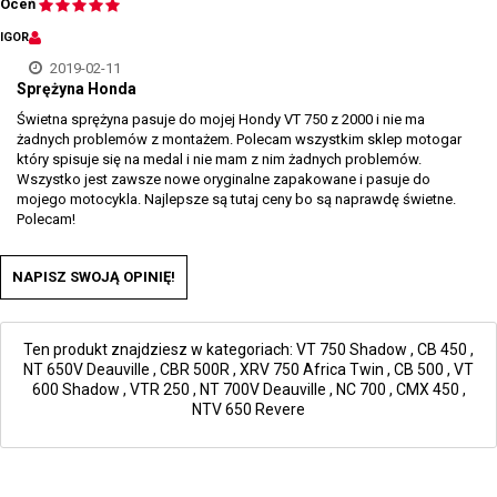
Oceń
IGOR
2019-02-11
Sprężyna Honda
Świetna sprężyna pasuje do mojej Hondy VT 750 z 2000 i nie ma
żadnych problemów z montażem. Polecam wszystkim sklep motogar
który spisuje się na medal i nie mam z nim żadnych problemów.
Wszystko jest zawsze nowe oryginalne zapakowane i pasuje do
mojego motocykla. Najlepsze są tutaj ceny bo są naprawdę świetne.
Polecam!
NAPISZ SWOJĄ OPINIĘ!
Ten produkt znajdziesz w kategoriach:
VT 750 Shadow
,
CB 450
,
NT 650V Deauville
,
CBR 500R
,
XRV 750 Africa Twin
,
CB 500
,
VT
600 Shadow
,
VTR 250
,
NT 700V Deauville
,
NC 700
,
CMX 450
,
NTV 650 Revere