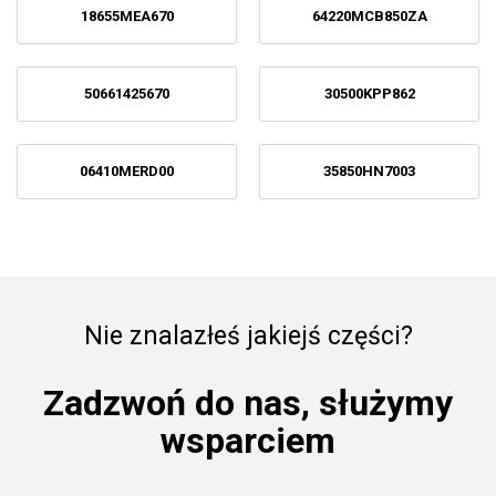
18655MEA670
64220MCB850ZA
50661425670
30500KPP862
06410MERD00
35850HN7003
Nie znalazłeś jakiejś części?
Zadzwoń do nas, służymy
wsparciem