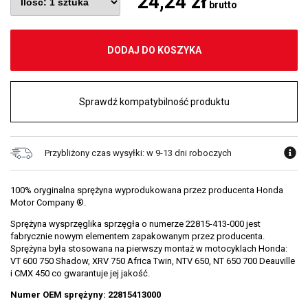
24,24 zł
brutto
DODAJ DO KOSZYKA
Sprawdź kompatybilność produktu
Przybliżony czas wysyłki: w 9-13 dni roboczych
100% oryginalna sprężyna wyprodukowana przez producenta Honda
Motor Company ®.
Sprężyna wysprzęglika sprzęgła o numerze 22815-413-000 jest
fabrycznie nowym elementem zapakowanym przez producenta.
Sprężyna była stosowana na pierwszy montaż w motocyklach Honda:
VT 600 750 Shadow, XRV 750 Africa Twin, NTV 650, NT 650 700 Deauville
i CMX 450 co gwarantuje jej jakość.
Numer OEM sprężyny: 22815413000