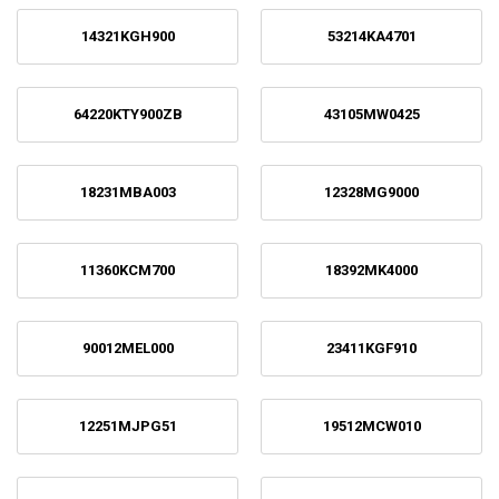
14321KGH900
53214KA4701
64220KTY900ZB
43105MW0425
18231MBA003
12328MG9000
11360KCM700
18392MK4000
90012MEL000
23411KGF910
12251MJPG51
19512MCW010