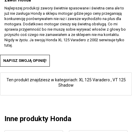
Zawór Honda
Najlepszej produkcji zawory świetnie spasowane i świetna cena ale to
już nie zasługa Hondy a sklepu motogar gdzie jego ceny przeganiają
konkurencję porównywałem nie raz i zawsze wychodziło na plus dla
motogara. Dodatkowo motogar cieszy się świetną obsługą. Co mi
sprawia przyjemność bo nie muszę sobie wyrywać włosów z głowy bo
przyszło coś czego nie zamawiałem a ze sklepem nie ma kontaktu.
Nigdy w życiu. Ja swoją Honda XL 125 Varadero z 2002 serwisuje tylko
tutaj.
NAPISZ SWOJĄ OPINIĘ!
Ten produkt znajdziesz w kategoriach:
XL 125 Varadero
,
VT 125
Shadow
Inne produkty Honda