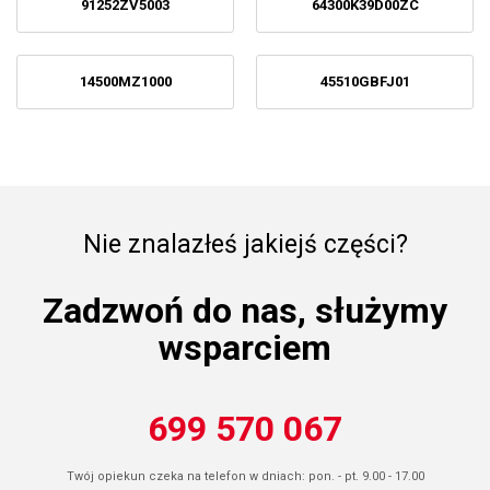
91252ZV5003
64300K39D00ZC
14500MZ1000
45510GBFJ01
Nie znalazłeś jakiejś części?
Zadzwoń do nas, służymy
wsparciem
699 570 067
Twój opiekun czeka na telefon w dniach: pon. - pt. 9.00 - 17.00