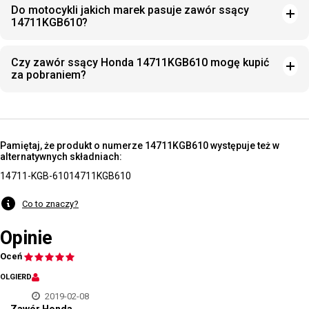
Do motocykli jakich marek pasuje zawór ssący
14711KGB610?
Czy zawór ssący Honda 14711KGB610 mogę kupić
za pobraniem?
Pamiętaj, że produkt o numerze 14711KGB610 występuje też w
alternatywnych składniach:
14711-KGB-610
14711KGB610
Co to znaczy?
Opinie
Oceń
OLGIERD
2019-02-08