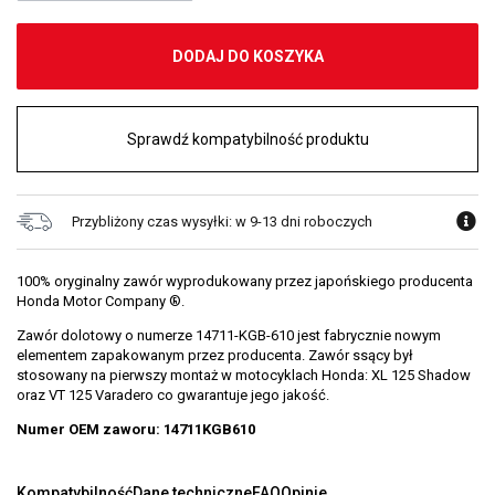
DODAJ DO KOSZYKA
Sprawdź kompatybilność produktu
Przybliżony czas wysyłki: w 9-13 dni roboczych
100% oryginalny zawór wyprodukowany przez japońskiego producenta
Honda Motor Company ®.
Zawór dolotowy o numerze 14711-KGB-610 jest fabrycznie nowym
elementem zapakowanym przez producenta. Zawór ssący był
stosowany na pierwszy montaż w motocyklach Honda: XL 125 Shadow
oraz VT 125 Varadero co gwarantuje jego jakość.
Numer OEM zaworu: 14711KGB610
Kompatybilność
Dane techniczne
FAQ
Opinie