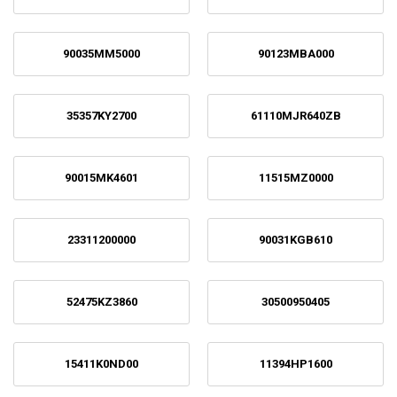
90035MM5000
90123MBA000
35357KY2700
61110MJR640ZB
90015MK4601
11515MZ0000
23311200000
90031KGB610
52475KZ3860
30500950405
15411K0ND00
11394HP1600