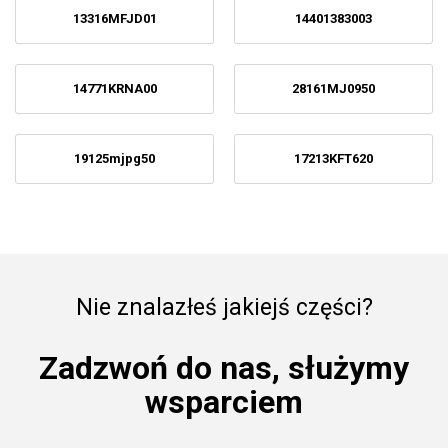
13316MFJD01
14401383003
14771KRNA00
28161MJ0950
19125mjpg50
17213KFT620
Nie znalazłeś jakiejś części?
Zadzwoń do nas, służymy
wsparciem