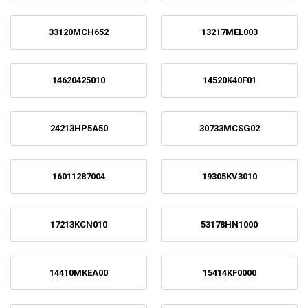
33120MCH652
13217MEL003
14620425010
14520K40F01
24213HP5A50
30733MCSG02
16011287004
19305KV3010
17213KCN010
53178HN1000
14410MKEA00
15414KF0000