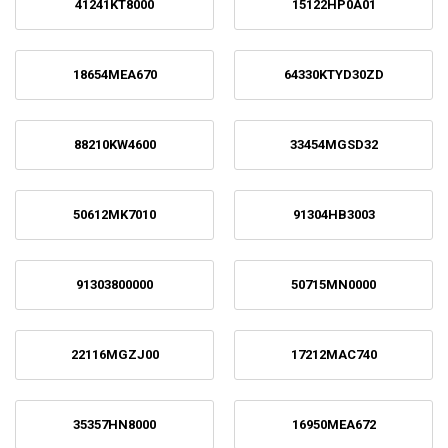
41241KT8000
15122HP0A01
18654MEA670
64330KTYD30ZD
88210KW4600
33454MGSD32
50612MK7010
91304HB3003
91303800000
50715MN0000
22116MGZJ00
17212MAC740
35357HN8000
16950MEA672