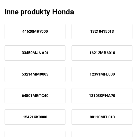
Inne produkty Honda
44620MR7000
13218415013
33450MJNA01
16212MB6010
53214MM9003
12391MFL000
64501MBTC40
13103KPNA70
15421KK0000
88110MEL013