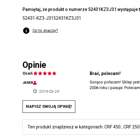
Pamiętaj, że produkt o numerze 52431KZ3J31 występuje t
52431-KZ3-J31
52431KZ3J31
Co to znaczy?
Opinie
Oceń
Brać, polecam!
Gorąco polecam! Sklep jest
JANEK
2006 roku i pasuje. Polecam
2019-03-29
NAPISZ SWOJĄ OPINIĘ!
Ten produkt znajdziesz w kategoriach:
CRF 450
,
CRF 250