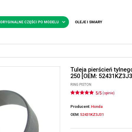
OLEJE I SMARY
 ORYGINALNE CZĘŚCI PO MODELU
Tuleja pierścień tyln
250 [OEM: 52431KZ3J3
RING PISTON
5/5
(opinie)
Producent:
Honda
OEM:
52431KZ3J31