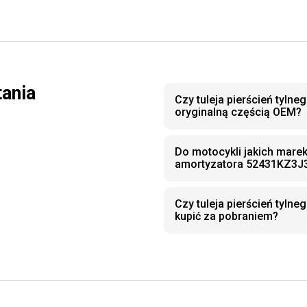
tania
Czy tuleja pierścień tyln
oryginalną częścią OEM?
Do motocykli jakich marek 
amortyzatora 52431KZ3J
Czy tuleja pierścień tyl
kupić za pobraniem?