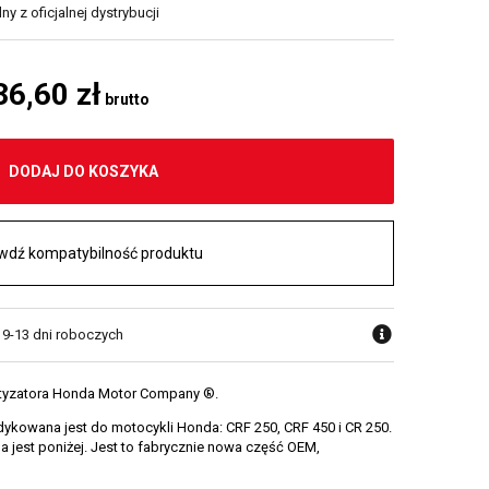
y z oficjalnej dystrybucji
36,60 zł
brutto
DODAJ DO KOSZYKA
wdź kompatybilność produktu
w 9-13 dni roboczych
ortyzatora Honda Motor Company ®.
ykowana jest do motocykli Honda: CRF 250, CRF 450 i CR 250.
jest poniżej. Jest to fabrycznie nowa część OEM,