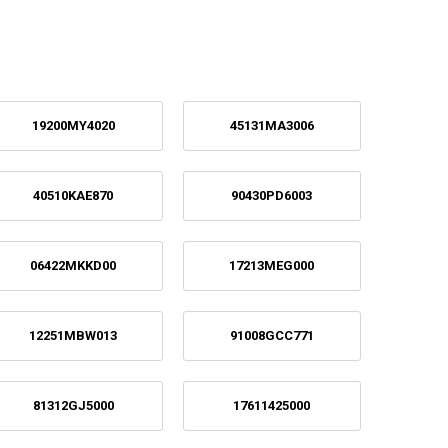
19200MY4020
45131MA3006
40510KAE870
90430PD6003
06422MKKD00
17213MEG000
12251MBW013
91008GCC771
81312GJ5000
17611425000