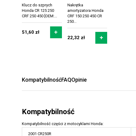
Klucz do szprych
Nakrętka
Honda CR 125 250
amortyzatora Honda
CRF 250 450 [OEM:...
CRF 150 250 450 CR
250...
51,60 zł
22,32 zł
Kompatybilność
FAQ
Opinie
Kompatybilność
Kompatybilność części z motocyklami Honda:
2001 CR250R