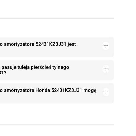
ego amortyzatora 52431KZ3J31 jest
pasuje tuleja pierścień tylnego
31?
nego amortyzatora Honda 52431KZ3J31 mogę