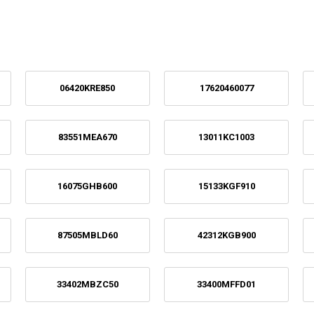
06420KRE850
17620460077
83551MEA670
13011KC1003
16075GHB600
15133KGF910
87505MBLD60
42312KGB900
33402MBZC50
33400MFFD01