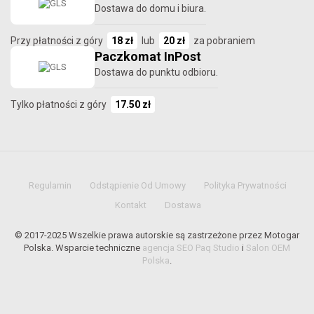
Dostawa do domu i biura.
Przy płatności z góry
18 zł
lub
20 zł
za pobraniem
Paczkomat InPost
Dostawa do punktu odbioru.
Tylko płatności z góry
17.50 zł
Regulamin
Odstąpienie Od Umowy
Polityka Prywatności
Kontakt
Dostawa
© 2017-2025 Wszelkie prawa autorskie są zastrzeżone przez Motogar
Polska. Wsparcie techniczne
agencja SEO Paq Studio
i
Salon OEM
Polska
.