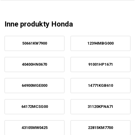
Inne produkty Honda
50661KW7900
12394MBG000
40400HN0670
91001HP1671
64900MGE000
14771KGB610
64172MCSG00
31120KPNA71
43105MW0425
22815KM7700