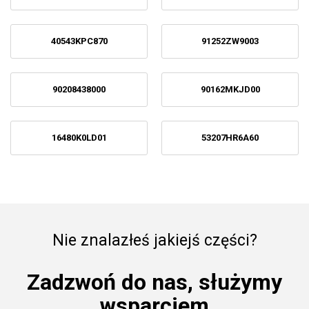
40543KPC870
91252ZW9003
90208438000
90162MKJD00
16480K0LD01
53207HR6A60
Nie znalazłeś jakiejś części?
Zadzwoń do nas, służymy
wsparciem