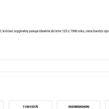
, króciec oryginalny pasuje idealnie do kmx 125 z 1990 roku, cena bardzo s
110610375
35038000360N