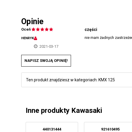
Opinie
Oceń
części
nie mam żadnych zastrzeżeń
HENRYK
2021-03-17
NAPISZ SWOJĄ OPINIĘ!
Ten produkt znajdziesz w kategoriach:
KMX 125
Inne produkty Kawasaki
440131444
921610495