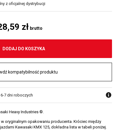
y z oficjalnej dystrybucji
28,59 zł
brutto
DODAJ DO KOSZYKA
wdź kompatybilność produktu
 6-7 dni roboczych
saki Heavy Industries ®.
 w oryginalnym opakowaniu producenta. Króciec między
ojazdami Kawasaki KMX 125, dokładna lista w tabeli poniżej.