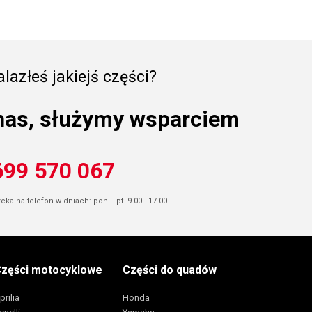
lazłeś jakiejś części?
nas, służymy wsparciem
699 570 067
ka na telefon w dniach: pon. - pt. 9.00 - 17.00
zęści motocyklowe
Części do quadów
prilia
Honda