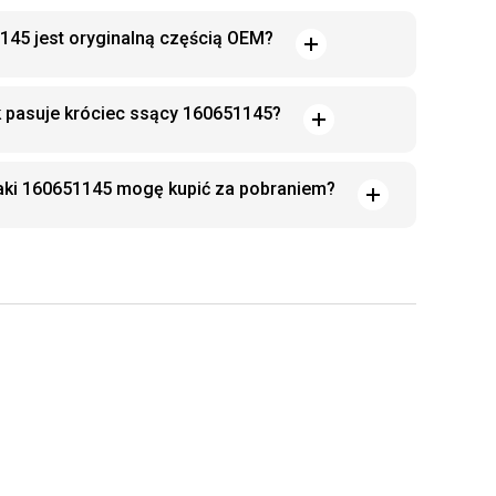
145 jest oryginalną częścią OEM?
k pasuje króciec ssący 160651145?
aki 160651145 mogę kupić za pobraniem?