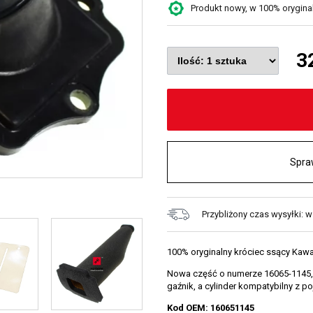
Produkt nowy, w 100% oryginaln
3
Spra
Przybliżony czas wysyłki: w
100% oryginalny króciec ssący Kawa
Nowa część o numerze 16065-1145,
gaźnik, a cylinder kompatybilny z p
Kod OEM: 160651145