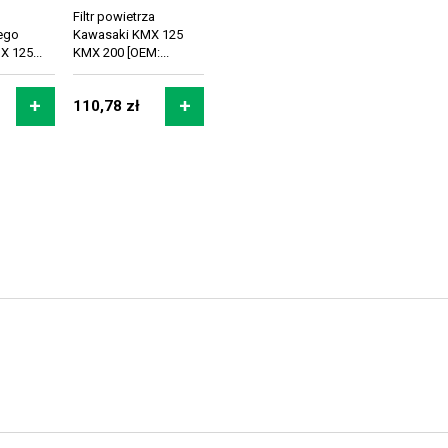
Filtr powietrza
ego
Kawasaki KMX 125
 125...
KMX 200 [OEM:...
110,78 zł