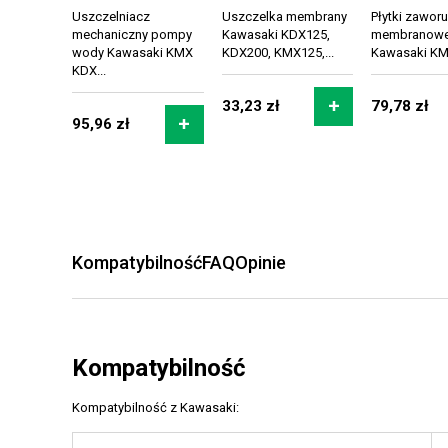
Uszczelniacz
Uszczelka membrany
Płytki zaworu
mechaniczny pompy
Kawasaki KDX125,
membranow
wody Kawasaki KMX
KDX200, KMX125,...
Kawasaki KMX
KDX...
33,23 zł
79,78 zł
95,96 zł
Kompatybilność
FAQ
Opinie
Kompatybilność
Kompatybilność z Kawasaki: