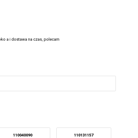
poko a i dostawa na czas, polecam
110040090
110131157