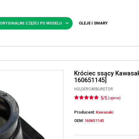
OLEJE I SMARY
 ORYGINALNE CZĘŚCI PO MODELU
Króciec ssący Kawasa
160651145]
HOLDERCARBURETOR
5/5
(opinie)
Producent:
Kawasaki
OEM:
160651145