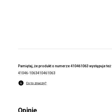
Pamiętaj, że produkt o numerze 410461063 występuje też 
41046-1063
410461063
Co to znaczy?
Opinie