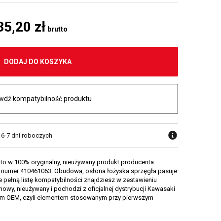
35,20 zł
brutto
DODAJ DO KOSZYKA
wdź kompatybilność produktu
 6-7 dni roboczych
to w 100% oryginalny, nieużywany produkt producenta
 numer 410461063. Obudowa, osłona łożyska sprzęgła pasuje
e pełną listę kompatybilności znajdziesz w zestawieniu
 nowy, nieużywany i pochodzi z oficjalnej dystrybucji Kawasaki
tem OEM, czyli elementem stosowanym przy pierwszym