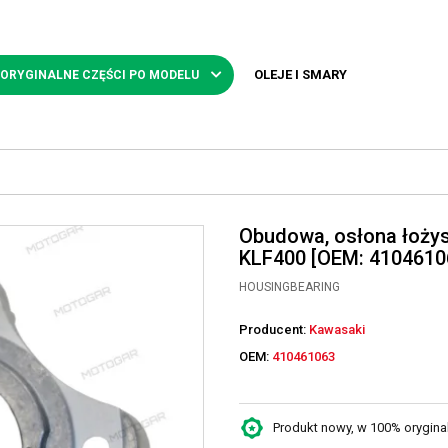
OLEJE I SMARY
 ORYGINALNE CZĘŚCI PO MODELU
Obudowa, osłona łożys
KLF400 [OEM: 4104610
HOUSINGBEARING
Producent:
Kawasaki
OEM:
410461063
Produkt nowy, w 100% oryginaln