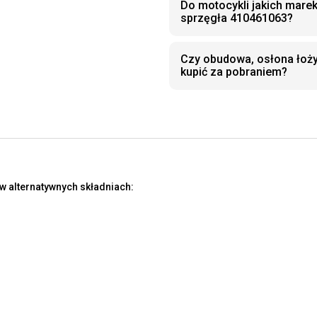
Do motocykli jakich mare
sprzęgła 410461063?
Czy obudowa, osłona łoż
kupić za pobraniem?
w alternatywnych składniach: