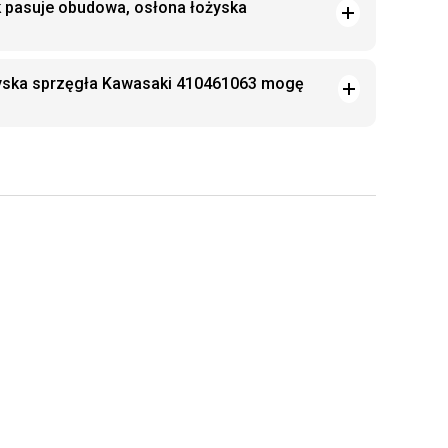
k pasuje obudowa, osłona łożyska
yska sprzęgła Kawasaki 410461063 mogę