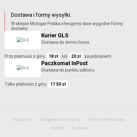
Dostawa i formy wysyłki.
W sklepie Motogar Polska oferujemy dwie wygodne formy
dostawy:
Kurier GLS
Dostawa do domu i biura.
Przy płatności z góry
18 zł
lub
20 zł
za pobraniem
Paczkomat InPost
Dostawa do punktu odbioru.
Tylko płatności z góry
17.50 zł
Regulamin
Odstąpienie Od Umowy
Polityka Prywatności
Kontakt
Dostawa