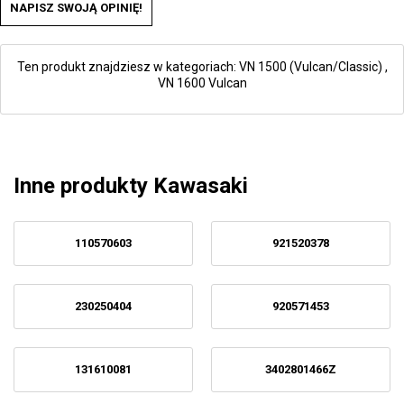
NAPISZ SWOJĄ OPINIĘ!
Ten produkt znajdziesz w kategoriach:
VN 1500 (Vulcan/Classic)
,
VN 1600 Vulcan
Inne produkty Kawasaki
110570603
921520378
230250404
920571453
131610081
3402801466Z