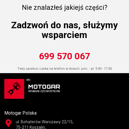
Nie znalazłeś jakiejś części?
Zadzwoń do nas, służymy
wsparciem
699 570 067
Twój opiekun czeka na telefon w dniach: pon. - pt. 9.00 - 17.00
Motogar Polska
ul. Bohaterów Warszawy 22/15,
75-211 Koszalin,