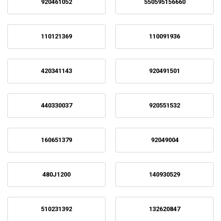
920461052
550595156660
110121369
110091936
420341143
920491501
440330037
920551532
160651379
92049004
480J1200
140930529
510231392
132620847