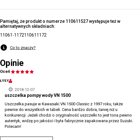
Pamiętaj, że produkt o numerze 110611527 występuje też w
alternatywnych składniach:
11061-1172
110611172
Co to znaczy?
Opinie
Oceń
ŁYSY
2018-12-07
uszczelka pompy wody VN 1500
Uszczelka pasuje w Kawasaki VN 1500 Classic z 1997 roku, także
pewnie do wszystkich w tabeli. Cena bardzo dobra, taniej niż u
konkurencji. Jeżeli chodzi o oryginalność uszczelki to jest tona pewno
autentyk, widzę po jakości i była fabrycznie zapakowana przez Suzuki.
Polecam!