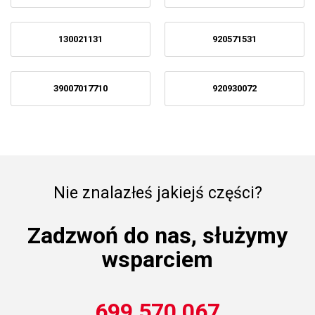
130021131
920571531
39007017710
920930072
Nie znalazłeś jakiejś części?
Zadzwoń do nas, służymy
wsparciem
699 570 067