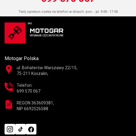
Twój opiekun czeka na telefon w dniach: pon. - pt. 9.00 - 17.00
Motogar Polska
ul. Bohaterów Warszawy 22/15,
75-211 Koszalin,
Telefon:
699 570 067
REGON 363609381,
NIP 6692526588