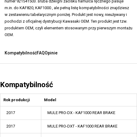
numer 921541503. śruba dźwigni zacisku hamulca ręcznego pasuje
m.in. do KAF820, KAF1000 , ale pełną listę kompatybilności znajdziesz
w zestawieniu tabelarycznym poniżej. Produkt jest nowy, nieużywany i
pochodzi z oficjalnej dystrybucji Kawasaki OEM. Ten produkt jest tzw.
produktem OEM, czyli elementem stosowanym przy pierwszym montażu
OEM.
Kompatybilność
FAQ
Opinie
Kompatybilność
Rok produkcji
Model
2017
MULE PRO-DX - KAF1000 REAR BRAKE
2017
MULE PRO-DXT - KAF1000 REAR BRAKE