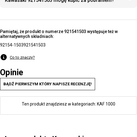
Kawasaki 921541503 mogę kupić za pobraniem?
Pamiętaj, że produkt o numerze 921541503 występuje też w
alternatywnych składniach:
92154-1503
921541503
Co to znaczy?
Opinie
BĄDŹ PIERWSZYM KTÓRY NAPISZE RECENZJĘ!
Ten produkt znajdziesz w kategoriach:
KAF 1000