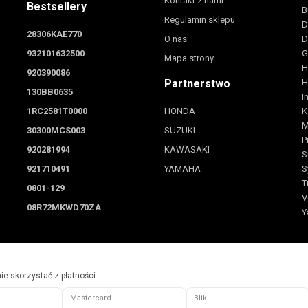
Kontakt z nami
Bestsellery
B
Regulamin sklepu
D
28306KAE770
O nas
D
932101632500
G
Mapa strony
H
920390086
Partnerstwo
H
130BB0635
I
1RC2581T0000
HONDA
K
M
30300MCS003
SUZUKI
P
920281994
KAWASAKI
S
921710491
YAMAHA
S
T
0801-129
V
08R72MKWD70ZA
Y
e skorzystać z płatności:
Mastercard
Blik