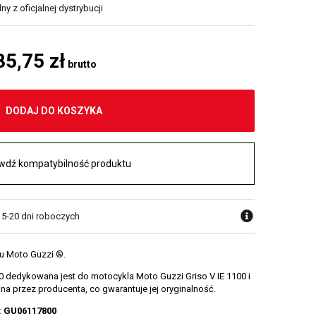
y z oficjalnej dystrybucji
85,75 zł
brutto
DODAJ DO KOSZYKA
wdź kompatybilność produktu
w 5-20 dni roboczych
zu Moto Guzzi ®.
 dedykowana jest do motocykla Moto Guzzi Griso V IE 1100 i
na przez producenta, co gwarantuje jej oryginalność.
: GU06117800