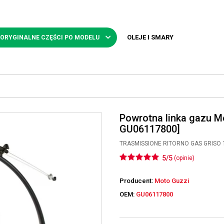
OLEJE I SMARY
 ORYGINALNE CZĘŚCI PO MODELU
Powrotna linka gazu M
GU06117800]
TRASMISSIONE RITORNO GAS GRISO 
5/5
(opinie)
Producent:
Moto Guzzi
OEM:
GU06117800