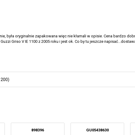
nie, była oryginalnie zapakowana więc nie kłamali w opisie. Cena bardzo dobra,
Guzzi Griso V IE 1100 z 2005 roku i jest ok. Co by tu jeszcze napisać...dosta
1200)
898396
GU05438630