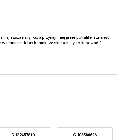
 najniższa na rynku, a przynajmniej ja nie potrafiłem znaleźć
wa w terminie, dobry kontakt ze sklepem, tylko kupować :).
GU32457810
GU03586626