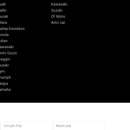
uell
Kawasaki
erbi
Suzuki
ucati
CF Moto
ilera
Artic cat
arley Davidson
onda
ndian
awasaki
oto Guzzi
iaggio
uzuki
ym
riumph
espa
amaha
Google Pay
Apple pay