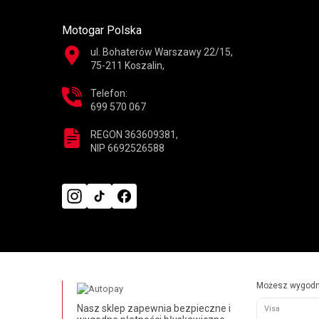
Motogar Polska
ul. Bohaterów Warszawy 22/15,
75-211 Koszalin,
Telefon:
699 570 067
REGON 363609381,
NIP 6692526588
Możesz wygodni
Nasz sklep zapewnia bezpieczne i
Visa