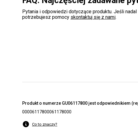
FAQ: Najczęściej zadawane py
Pytania i odpowiedzi dotyczące produktu. Jeśli nadal
potrzebujesz pomocy
skontaktuj się z nami
.
Produkt o numerze GU06117800 jest odpowiednikiem (re
000061178000
61178000
Co to znaczy?