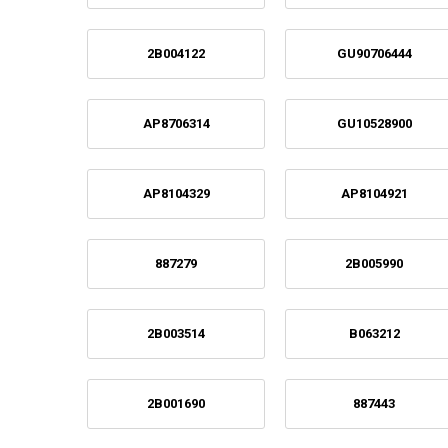
2B004122
GU90706444
AP8706314
GU10528900
AP8104329
AP8104921
887279
2B005990
2B003514
B063212
2B001690
887443