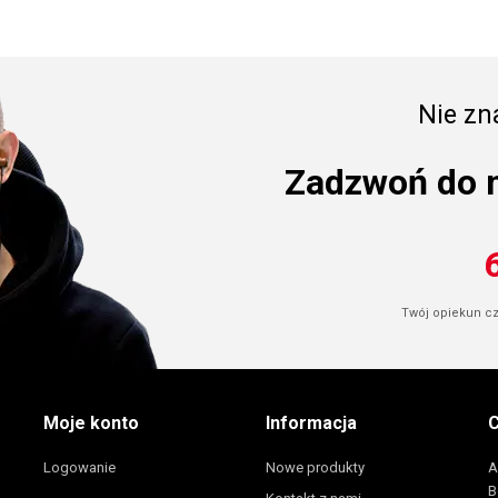
Nie zna
Zadzwoń do 
Twój opiekun cze
Moje konto
Informacja
C
Logowanie
Nowe produkty
A
B