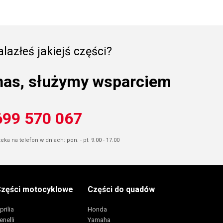
lazłeś jakiejś części?
nas, służymy wsparciem
699 570 067
ka na telefon w dniach: pon. - pt. 9.00 - 17.00
zęści motocyklowe
Części do quadów
prilia
Honda
enelli
Yamaha