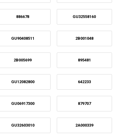
886678
GU32558160
GU90408511
2B001048
2B005699
895481
GU12082800
642233
GU06917300
879707
GU32603010
2A000339