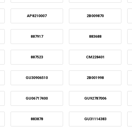
AP8210007
2B009870
887917
883688
887523
CM228401
GU30906510
2B001998
GU06717400
GU92787006
883878
GU31114383