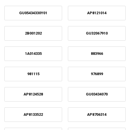
GU05434330Y01
AP8121014
2B001202
GU32067910
1A014335
883966
981115
976899
AP8124528
GU03434070
AP8133522
AP8706314