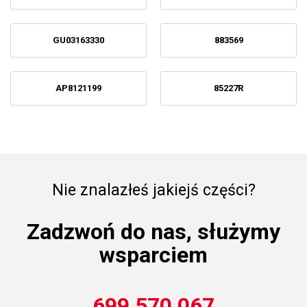
GU03163330
883569
AP8121199
85227R
Nie znalazłeś jakiejś części?
Zadzwoń do nas, służymy
wsparciem
699 570 067