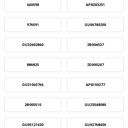
640598
AP8203251
976591
GU06740200
GU32602860
2B004537
886825
2D000247
GU31003766
AP8150277
2B005510
GU23548080
GU05121630
GU02768400