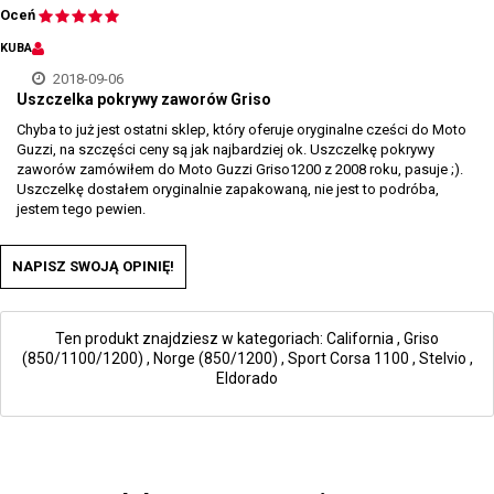
Oceń
KUBA
2018-09-06
Uszczelka pokrywy zaworów Griso
Chyba to już jest ostatni sklep, który oferuje oryginalne cześci do Moto
Guzzi, na szczęści ceny są jak najbardziej ok. Uszczelkę pokrywy
zaworów zamówiłem do Moto Guzzi Griso1200 z 2008 roku, pasuje ;).
Uszczelkę dostałem oryginalnie zapakowaną, nie jest to podróba,
jestem tego pewien.
NAPISZ SWOJĄ OPINIĘ!
Ten produkt znajdziesz w kategoriach:
California
,
Griso
(850/1100/1200)
,
Norge (850/1200)
,
Sport Corsa 1100
,
Stelvio
,
Eldorado