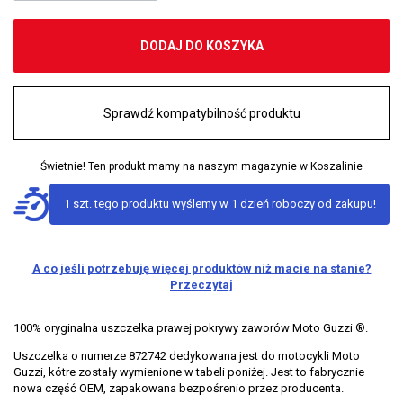
DODAJ DO KOSZYKA
Sprawdź kompatybilność produktu
Świetnie! Ten produkt mamy na naszym magazynie w Koszalinie
1 szt. tego produktu wyślemy w 1 dzień roboczy od zakupu!
A co jeśli potrzebuję więcej produktów niż macie na stanie?
Przeczytaj
100% oryginalna uszczelka prawej pokrywy zaworów Moto Guzzi ®.
Uszczelka o numerze 872742 dedykowana jest do motocykli Moto
Guzzi, kótre zostały wymienione w tabeli poniżej. Jest to fabrycznie
nowa część OEM, zapakowana bezpośrenio przez producenta.