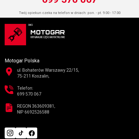
Twój opiekun czeka na telefon w dniach: pon. - pt. 9.00 - 17.00
Motogar Polska
ul. Bohaterów Warszawy 22/15,
75-211 Koszalin,
Telefon:
699 570 067
REGON 363609381,
NIP 6692526588