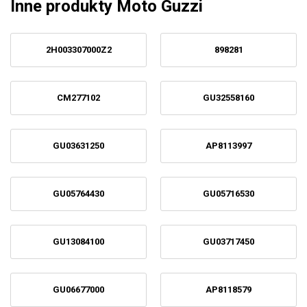
Inne produkty Moto Guzzi
2H003307000Z2
898281
CM277102
GU32558160
GU03631250
AP8113997
GU05764430
GU05716530
GU13084100
GU03717450
GU06677000
AP8118579