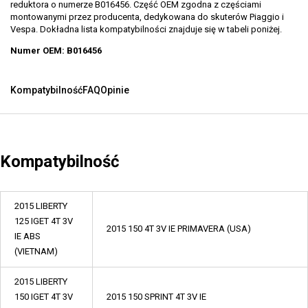
reduktora o numerze B016456. Część OEM zgodna z częściami
montowanymi przez producenta, dedykowana do skuterów Piaggio i
Vespa. Dokładna lista kompatybilności znajduje się w tabeli poniżej.
Numer OEM: B016456
Kompatybilność
FAQ
Opinie
Kompatybilność
2015 LIBERTY
125 IGET 4T 3V
2015 150 4T 3V IE PRIMAVERA (USA)
IE ABS
(VIETNAM)
2015 LIBERTY
150 IGET 4T 3V
2015 150 SPRINT 4T 3V IE