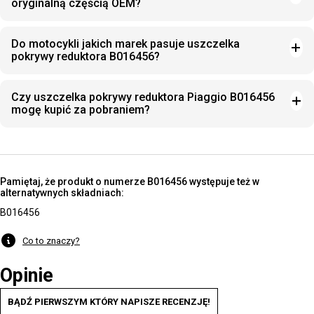
oryginalną częścią OEM?
Do motocykli jakich marek pasuje uszczelka
pokrywy reduktora B016456?
Czy uszczelka pokrywy reduktora Piaggio B016456
mogę kupić za pobraniem?
Pamiętaj, że produkt o numerze B016456 występuje też w
alternatywnych składniach:
B016456
Co to znaczy?
Opinie
BĄDŹ PIERWSZYM KTÓRY NAPISZE RECENZJĘ!