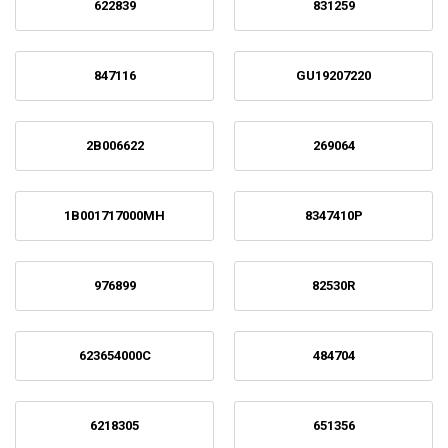
622839
831259
847116
GU19207220
2B006622
269064
1B001717000MH
8347410P
976899
82530R
623654000C
484704
6218305
651356