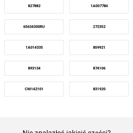
827882
1A007784
65634300RU
272352
1A014335
859921
893134
874106
CM142101
831920