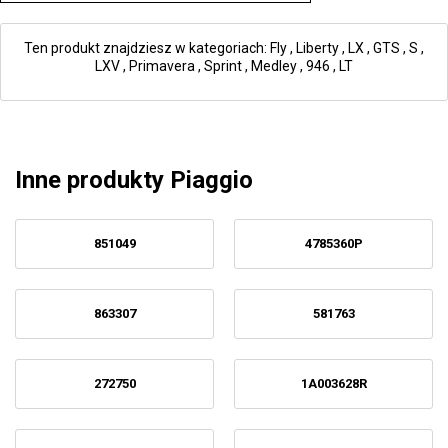
Ten produkt znajdziesz w kategoriach:
Fly
,
Liberty
,
LX
,
GTS
,
S
,
LXV
,
Primavera
,
Sprint
,
Medley
,
946
,
LT
Inne produkty Piaggio
851049
4785360P
863307
581763
272750
1A003628R