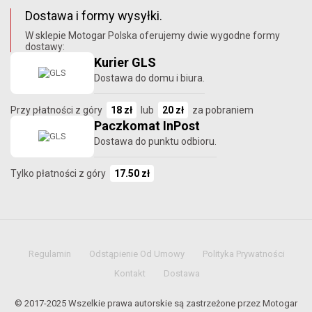
Dostawa i formy wysyłki.
W sklepie Motogar Polska oferujemy dwie wygodne formy
dostawy:
Kurier GLS
Dostawa do domu i biura.
Przy płatności z góry
18 zł
lub
20 zł
za pobraniem
Paczkomat InPost
Dostawa do punktu odbioru.
Tylko płatności z góry
17.50 zł
Regulamin
Odstąpienie Od Umowy
Polityka Prywatności
Kontakt
Dostawa
© 2017-2025 Wszelkie prawa autorskie są zastrzeżone przez Motogar