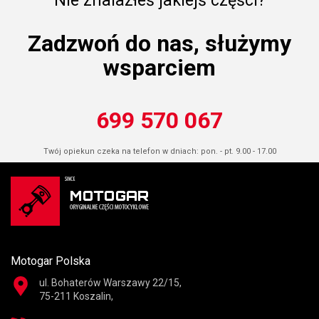
Nie znalazłeś jakiejś części?
Zadzwoń do nas, służymy
wsparciem
699 570 067
Twój opiekun czeka na telefon w dniach: pon. - pt. 9.00 - 17.00
Motogar Polska
ul. Bohaterów Warszawy 22/15,
75-211 Koszalin,