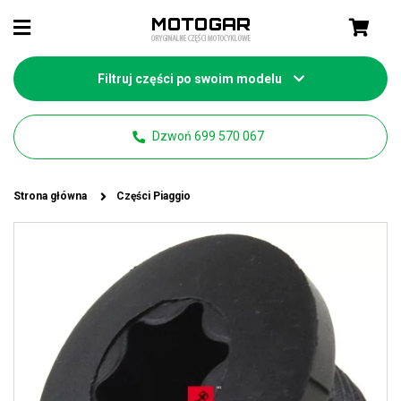
Filtruj części po swoim modelu
Dzwoń 699 570 067
Strona główna
Części Piaggio