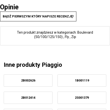
Opinie
BĄDŹ PIERWSZYM KTÓRY NAPISZE RECENZJĘ!
Ten produkt znajdziesz w kategoriach:
Boulevard
(50/100/125/150)
,
Fly
,
Zip
Inne produkty Piaggio
2B002626
1B001119
2B012414
2S001379