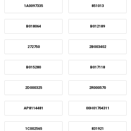
1A0097335
851013
B018064
B012189
272750
2B003402
B015280
B017118
2D000325
2R000570
AP8114481
00H01704311
1C002565
831921