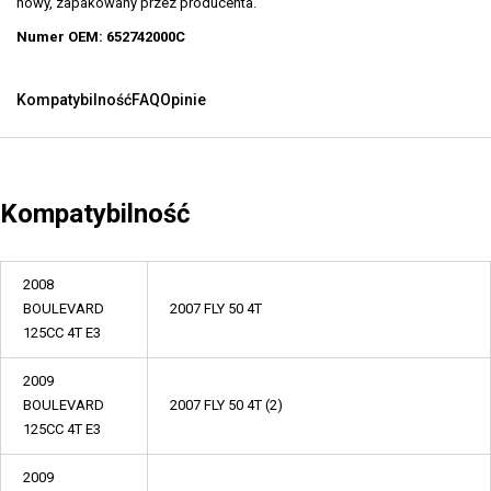
nowy, zapakowany przez producenta.
Numer OEM: 652742000C
Kompatybilność
FAQ
Opinie
Kompatybilność
2008
BOULEVARD
2007 FLY 50 4T
125CC 4T E3
2009
BOULEVARD
2007 FLY 50 4T (2)
125CC 4T E3
2009