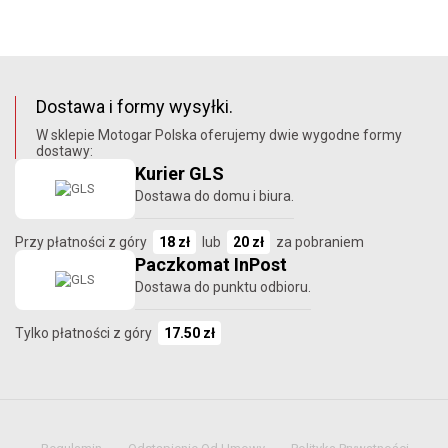
Dostawa i formy wysyłki.
W sklepie Motogar Polska oferujemy dwie wygodne formy
dostawy:
Kurier GLS
Dostawa do domu i biura.
Przy płatności z góry
18 zł
lub
20 zł
za pobraniem
Paczkomat InPost
Dostawa do punktu odbioru.
Tylko płatności z góry
17.50 zł