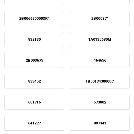
2B006620000XR4
2B000874
832130
1A0135680M
2B003675
464656
833452
1B0013430000C
601716
573002
641277
897341