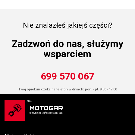
Nie znalazłeś jakiejś części?
Zadzwoń do nas, służymy
wsparciem
699 570 067
Twój opiekun czeka na telefon w dniach: pon. - pt. 9.00 - 17.00