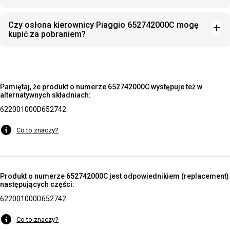
Czy osłona kierownicy Piaggio 652742000C mogę
kupić za pobraniem?
Pamiętaj, że produkt o numerze 652742000C występuje też w
alternatywnych składniach:
622001000D
652742
Co to znaczy?
Produkt o numerze 652742000C jest odpowiednikiem (replacement)
następujących części:
622001000D
652742
Co to znaczy?