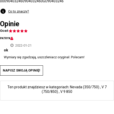
000904032460
904032460
GU90403246
Co to znaczy?
Opinie
Oceń
PATRYK
2022-01-21
ok
Wymiary się zgadzają, uszczleniacz oryginał. Polecam!
NAPISZ SWOJĄ OPINIĘ!
Ten produkt znajdziesz w kategoriach:
Nevada (350/750)
,
V 7
(750/850)
,
V 9 850