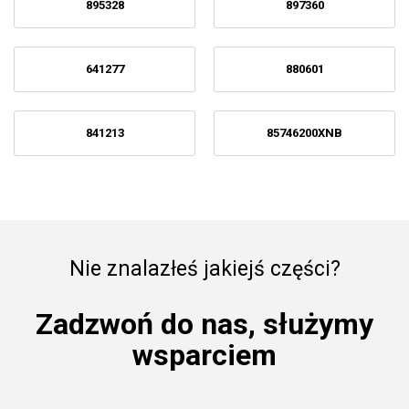
895328
897360
641277
880601
841213
85746200XNB
Nie znalazłeś jakiejś części?
Zadzwoń do nas, służymy
wsparciem