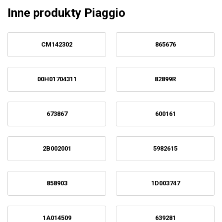
Inne produkty Piaggio
CM142302
865676
00H01704311
82899R
673867
600161
2B002001
5982615
858903
1D003747
1A014509
639281