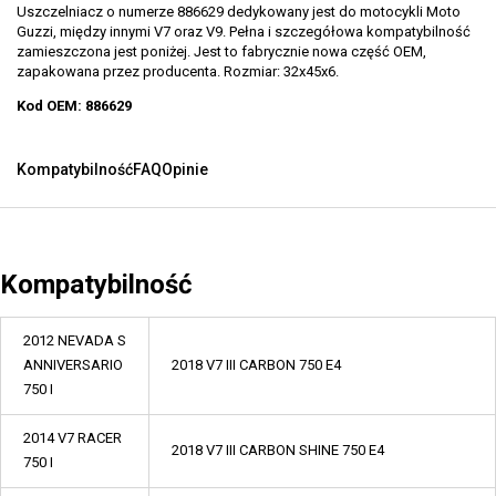
Uszczelniacz o numerze 886629 dedykowany jest do motocykli Moto
Guzzi, między innymi V7 oraz V9. Pełna i szczegółowa kompatybilność
zamieszczona jest poniżej. Jest to fabrycznie nowa część OEM,
zapakowana przez producenta. Rozmiar: 32x45x6.
Kod OEM: 886629
Kompatybilność
FAQ
Opinie
Kompatybilność
2012 NEVADA S
ANNIVERSARIO
2018 V7 III CARBON 750 E4
750 I
2014 V7 RACER
2018 V7 III CARBON SHINE 750 E4
750 I