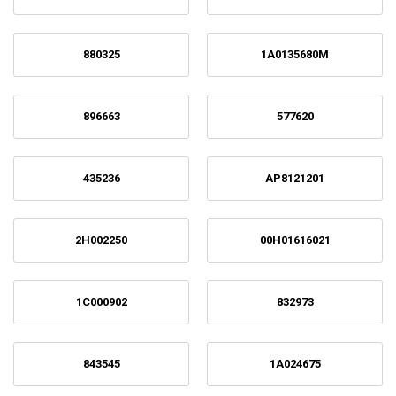
880325
1A0135680M
896663
577620
435236
AP8121201
2H002250
00H01616021
1C000902
832973
843545
1A024675