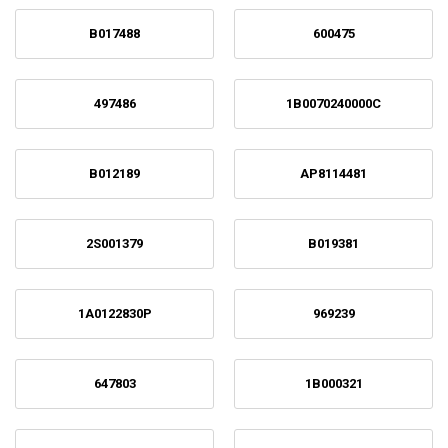
B017488
600475
497486
1B0070240000C
B012189
AP8114481
2S001379
B019381
1A0122830P
969239
647803
1B000321