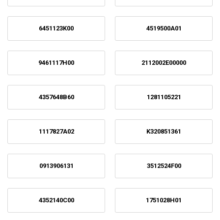
6451123K00
4519500A01
9461117H00
2112002E00000
4357648B60
1281105221
1117827A02
K320851361
0913906131
3512524F00
4352140C00
1751028H01