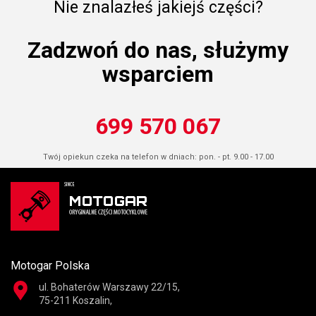
Nie znalazłeś jakiejś części?
Zadzwoń do nas, służymy
wsparciem
699 570 067
Twój opiekun czeka na telefon w dniach: pon. - pt. 9.00 - 17.00
Motogar Polska
ul. Bohaterów Warszawy 22/15,
75-211 Koszalin,