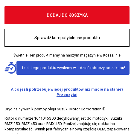
DODAJ DO KOSZYKA
Sprawdź kompatybilność produktu
Świetnie! Ten produkt mamy na naszym magazynie w Koszalinie
1 szt. tego produktu wyślemy w 1 dzień roboczy od zakupu!
A co jeśli potrzebuję więcej produktów niż macie na stanie?
Przeczytaj
Oryginalny wirnik pompy oleju Suzuki Motor Corporation ®.
Rotor o numerze 1641045G00 dedykowany jest do motocykli Suzuki
RMZ 250, RMZ 450 oraz RMX 450. Poniżej znajduję się dokładna
kompatybilność. Wirnik jest fabrycznie nową częścią OEM, zapakowaną