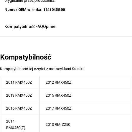
oryginalnie przez producenta.
Numer OEM wirnika: 1641045G00
Kompatybilność
FAQ
Opinie
Kompatybilność
Kompatybilność tej części z motocyklami Suzuki:
2011 RMX450Z
2012 RMX450Z
2013 RMX450Z
2015 RMX450Z
2016 RMX450Z
2017 RMX450Z
2014
2010 RM-Z250
RMX450(Z)