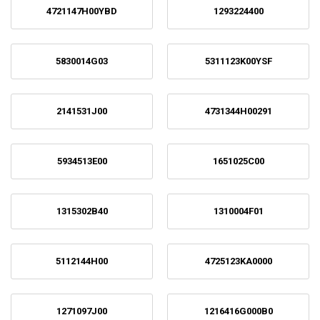
4721147H00YBD
1293224400
5830014G03
5311123K00YSF
2141531J00
4731344H00291
5934513E00
1651025C00
1315302B40
1310004F01
5112144H00
4725123KA0000
1271097J00
1216416G000B0