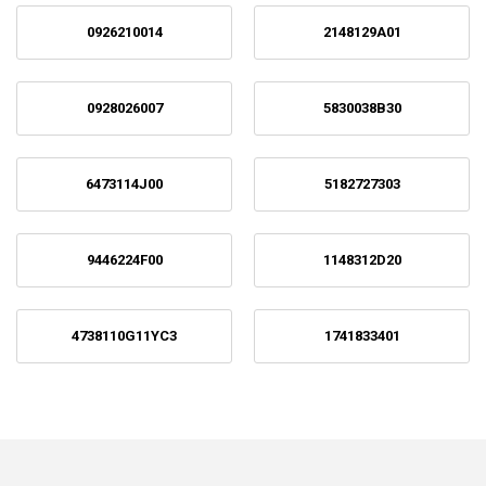
0926210014
2148129A01
0928026007
5830038B30
6473114J00
5182727303
9446224F00
1148312D20
4738110G11YC3
1741833401