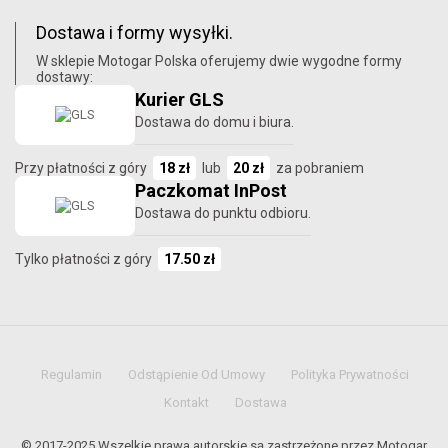
Dostawa i formy wysyłki.
W sklepie Motogar Polska oferujemy dwie wygodne formy
dostawy:
Kurier GLS
Dostawa do domu i biura.
Przy płatności z góry
18 zł
lub
20 zł
za pobraniem
Paczkomat InPost
Dostawa do punktu odbioru.
Tylko płatności z góry
17.50 zł
Regulamin
Odstąpienie Od Umowy
Polityka Prywatności
Kontakt
Dostawa
© 2017-2025 Wszelkie prawa autorskie są zastrzeżone przez Motogar