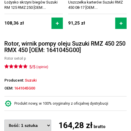
Łożysko skrzyni biegów Suzuki
Uszczelka karterów Suzuki RMZ
RM 125 RMZ 250 [OEM:...
450 08-17 [OEM:...
108,36 zł
91,25 zł
Rotor, wirnik pompy oleju Suzuki RMZ 450 250
RMX 450 [OEM: 1641045G00]
Rotor setoil p
5/5
(opinie)
Producent:
Suzuki
OEM:
1641045G00
Produkt nowy, w 100% oryginalny z oficjalnej dystrybucji
164,28 zł
brutto