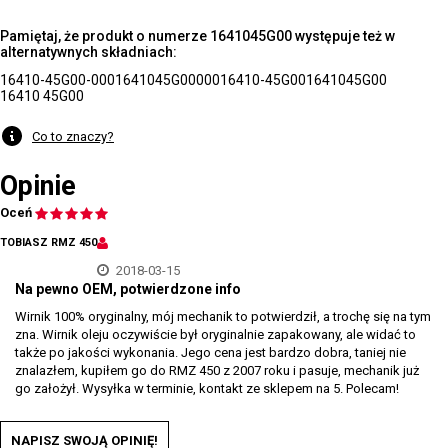
Pamiętaj, że produkt o numerze 1641045G00 występuje też w
alternatywnych składniach:
16410-45G00-000
1641045G00000
16410-45G00
1641045G00
16410 45G00
Co to znaczy?
Opinie
Oceń
TOBIASZ RMZ 450
2018-03-15
Na pewno OEM, potwierdzone info
Wirnik 100% oryginalny, mój mechanik to potwierdził, a trochę się na tym
zna. Wirnik oleju oczywiście był oryginalnie zapakowany, ale widać to
także po jakości wykonania. Jego cena jest bardzo dobra, taniej nie
znalazłem, kupiłem go do RMZ 450 z 2007 roku i pasuje, mechanik już
go założył. Wysyłka w terminie, kontakt ze sklepem na 5. Polecam!
NAPISZ SWOJĄ OPINIĘ!