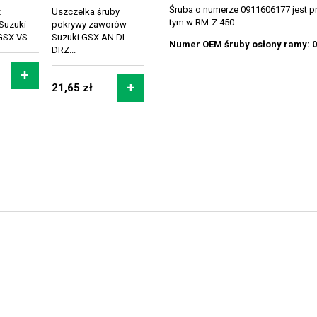
Śruba o numerze 0911606177 jest p
z
Uszczelka śruby
tym w RM-Z 450.
 Suzuki
pokrywy zaworów
SX VS...
Suzuki GSX AN DL
Numer OEM śruby osłony ramy: 
DRZ...
21,65 zł