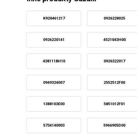
K920461217
0926228025
0926220141
4521043H00
4381118H10
0926322017
0949324007
2552512F00
1388103E00
5851012F01
5734140003
5966905D00