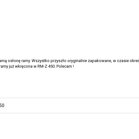
amą osłonę ramy. Wszystko przyszło oryginalnie zapakowane, w czasie okreś
ramy już wkręcona w RM-Z 450. Polecam !
50