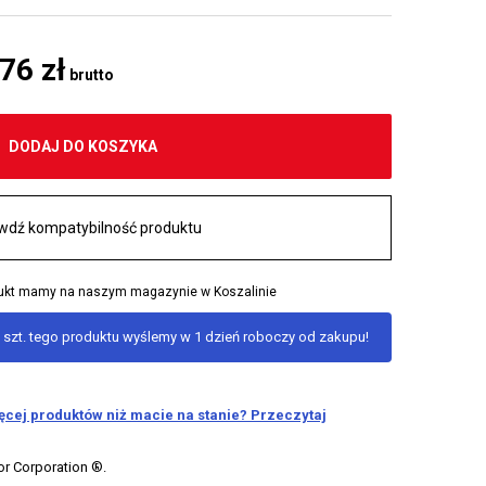
,76 zł
brutto
DODAJ DO KOSZYKA
wdź kompatybilność produktu
odukt mamy na naszym magazynie w Koszalinie
 szt. tego produktu wyślemy w 1 dzień roboczy od zakupu!
ięcej produktów niż macie na stanie? Przeczytaj
or Corporation ®.