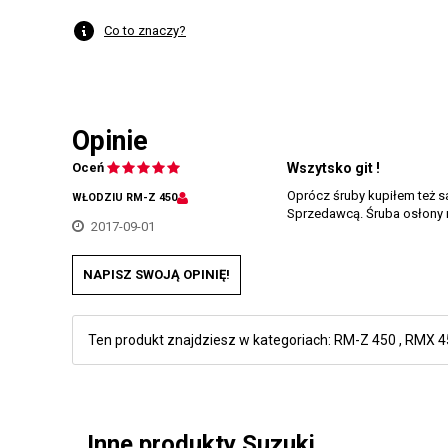
Co to znaczy?
Opinie
Oceń
Wszytsko git !
Oprócz śruby kupiłem też s
WŁODZIU RM-Z 450
Sprzedawcą. Śruba osłony 
2017-09-01
NAPISZ SWOJĄ OPINIĘ!
Ten produkt znajdziesz w kategoriach:
RM-Z 450
,
RMX 4
Inne produkty Suzuki