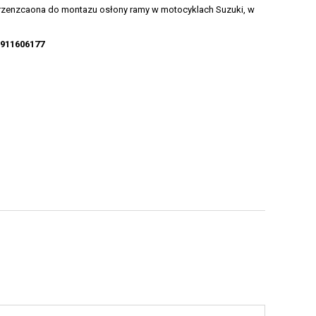
rzenzcaona do montazu osłony ramy w motocyklach Suzuki, w
0911606177