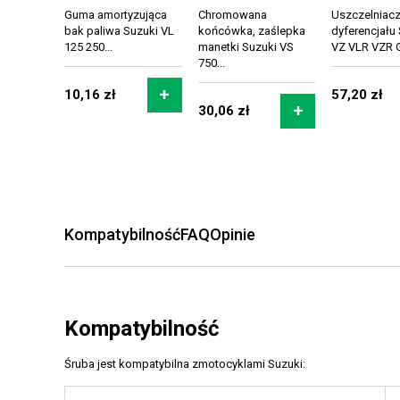
Guma amortyzująca
Chromowana
Uszczelniac
bak paliwa Suzuki VL
końcówka, zaślepka
dyferencjału
125 250...
manetki Suzuki VS
VZ VLR VZR G
750...
10,16 zł
57,20 zł
30,06 zł
Kompatybilność
FAQ
Opinie
Kompatybilność
Śruba jest kompatybilna zmotocyklami Suzuki: