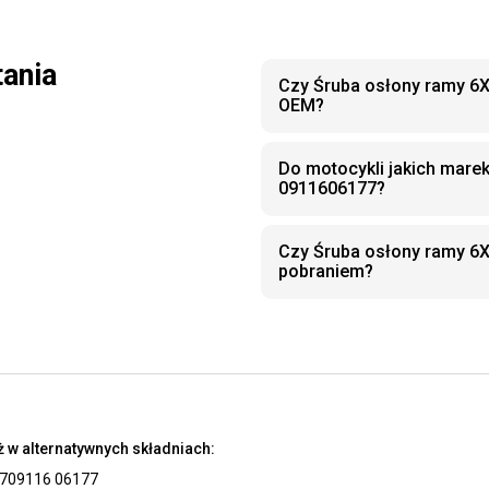
tania
Czy Śruba osłony ramy 6X
OEM?
Do motocykli jakich mare
0911606177?
Czy Śruba osłony ramy 6
pobraniem?
 w alternatywnych składniach:
7
09116 06177