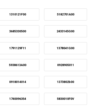
1310121F00
5182701A00
3685330500
2433145G00
1791129F11
1378041G00
5938613A00
0928905011
0918014014
1373802b00
1740096354
5830010F0V