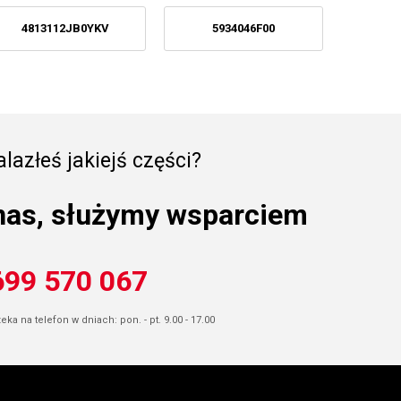
4813112JB0YKV
5934046F00
lazłeś jakiejś części?
nas, służymy wsparciem
699 570 067
ka na telefon w dniach: pon. - pt. 9.00 - 17.00