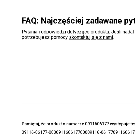
FAQ: Najczęściej zadawane py
Pytania i odpowiedzi dotyczące produktu. Jeśli nadal
potrzebujesz pomocy
skontaktuj się z nami
.
Pamiętaj, że produkt o numerze 0911606177 występuje też
09116-06177-000
0911606177000
09116-06177
091160617