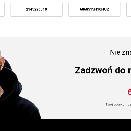
2145226J10
6868515H10HUZ
Nie zna
Zadzwoń do 
Twój opiekun cze