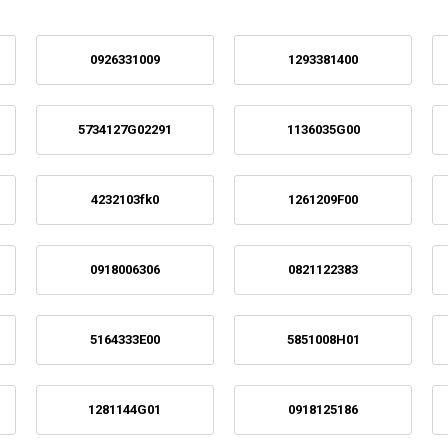
0926331009
1293381400
5734127G02291
1136035G00
4232103fk0
1261209F00
0918006306
0821122383
5164333E00
5851008H01
1281144G01
0918125186