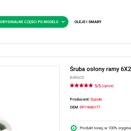
OLEJE I SMARY
 ORYGINALNE CZĘŚCI PO MODELU
Śruba osłony ramy 6X2
Bolt6x25
5/5
(opinie)
Producent:
Suzuki
OEM:
0911606177
Produkt nowy, w 100% oryginaln