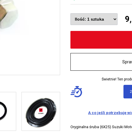
9
Spra
Świetnie! Ten pr
2
A co jeśli potrzebuję w
Oryginalna śruba (6X25) Suzuki Mot