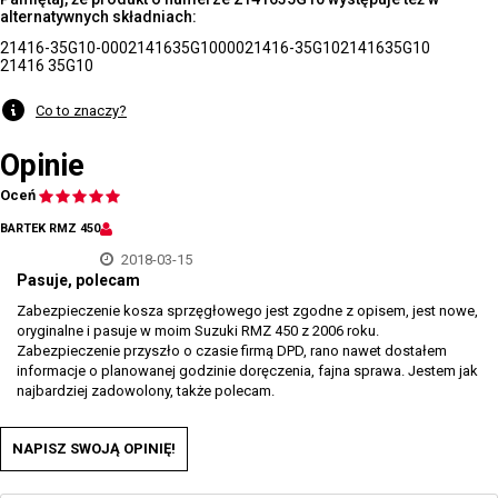
alternatywnych składniach:
21416-35G10-000
2141635G10000
21416-35G10
2141635G10
21416 35G10
Co to znaczy?
Opinie
Oceń
BARTEK RMZ 450
2018-03-15
Pasuje, polecam
Zabezpieczenie kosza sprzęgłowego jest zgodne z opisem, jest nowe,
oryginalne i pasuje w moim Suzuki RMZ 450 z 2006 roku.
Zabezpieczenie przyszło o czasie firmą DPD, rano nawet dostałem
informacje o planowanej godzinie doręczenia, fajna sprawa. Jestem jak
najbardziej zadowolony, także polecam.
NAPISZ SWOJĄ OPINIĘ!