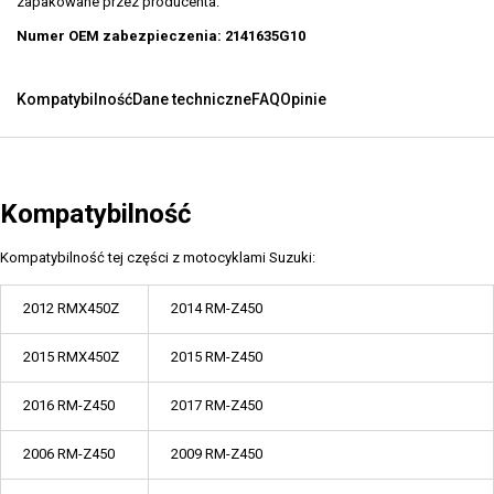
zapakowane przez producenta.
Numer OEM zabezpieczenia: 2141635G10
Kompatybilność
Dane techniczne
FAQ
Opinie
Kompatybilność
Kompatybilność tej części z motocyklami Suzuki:
2012 RMX450Z
2014 RM-Z450
2015 RMX450Z
2015 RM-Z450
2016 RM-Z450
2017 RM-Z450
2006 RM-Z450
2009 RM-Z450