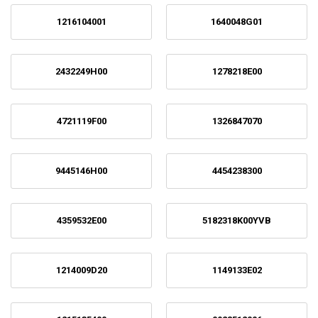
1216104001
1640048G01
2432249H00
1278218E00
4721119F00
1326847070
9445146H00
4454238300
4359532E00
5182318K00YVB
1214009D20
1149133E02