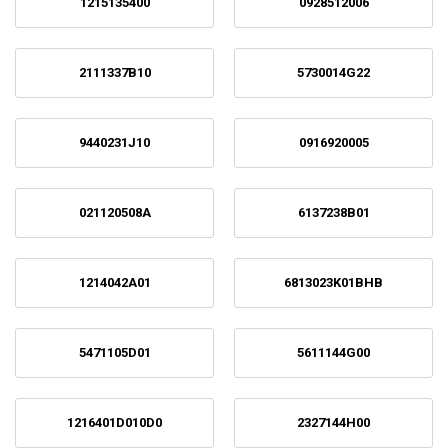
1215135400
0928512006
2111337B10
5730014G22
9440231J10
0916920005
021120508A
6137238B01
1214042A01
6813023K01BHB
5471105D01
5611144G00
1216401D010D0
2327144H00