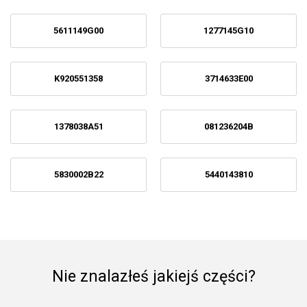
5611149G00
1277145G10
K920551358
3714633E00
1378038A51
081236204B
5830002B22
5440143810
Nie znalazłeś jakiejś części?