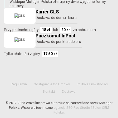
W sklepie Motogar Polska oferujemy dwie wygodne formy
dostawy:
Kurier GLS
Dostawa do domu i biura.
Przy płatności z góry
18 zł
lub
20 zł
za pobraniem
Paczkomat InPost
Dostawa do punktu odbioru.
Tylko płatności z góry
17.50 zł
Regulamin
Odstąpienie Od Umowy
Polityka Prywatności
Kontakt
Dostawa
© 2017-2025 Wszelkie prawa autorskie są zastrzeżone przez Motogar
Polska. Wsparcie techniczne
agencja SEO Paq Studio
i
Salon OEM
Polska
.