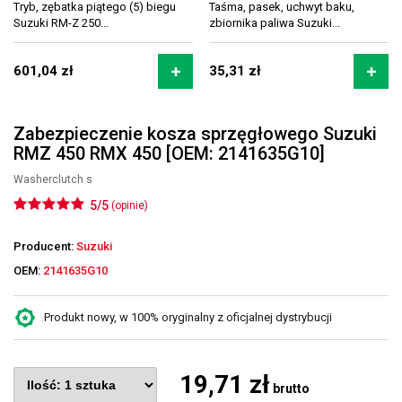
Tryb, zębatka piątego (5) biegu
Taśma, pasek, uchwyt baku,
Suzuki RM-Z 250...
zbiornika paliwa Suzuki...
601,04 zł
35,31 zł
Zabezpieczenie kosza sprzęgłowego Suzuki
RMZ 450 RMX 450 [OEM: 2141635G10]
Washerclutch s
5/5
(opinie)
Producent:
Suzuki
OEM:
2141635G10
Produkt nowy, w 100% oryginalny z oficjalnej dystrybucji
19,71 zł
brutto