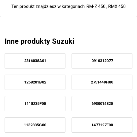
Ten produkt znajdziesz w kategoriach:
RM-Z 450
,
RMX 450
Inne produkty Suzuki
2316038A01
0910312077
1268201B02
2751449H00
1118235F00
6930014820
1132335G00
1477127E00