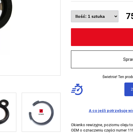
7
Spra
Świetnie! Ten pr
2
A co jeśli potrzebuję w
Okienko rewizyjne, poziomu oleju t
OEM o oznaczeniu części numer 1197