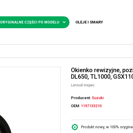
OLEJE I SMARY
 ORYGINALNE CZĘŚCI PO MODELU
Okienko rewizyjne, poz
DL650, TL1000, GSX11
Lensoil inspec
Producent:
Suzuki
OEM:
1197133210
Produkt nowy, w 100% oryginaln