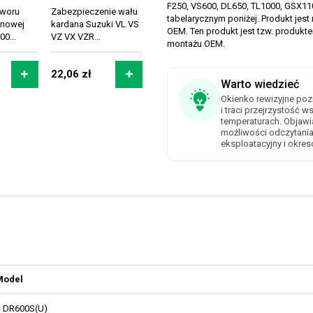
F250, VS600, DL650, TL1000, GSX110
tworu
Zabezpieczenie wału
tabelarycznym poniżej. Produkt jest 
onowej
kardana Suzuki VL VS
OEM. Ten produkt jest tzw. produk
0...
VZ VX VZR...
montażu OEM.
22,06 zł
Warto wiedzieć
Okienko rewizyjne poz
i traci przejrzystość 
temperaturach. Objawi
możliwości odczytania 
eksploatacyjny i okre
Model
DR600S(U)