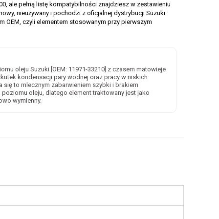
0, ale pełną listę kompatybilności znajdziesz w zestawieniu
nowy, nieużywany i pochodzi z oficjalnej dystrybucji Suzuki
tem OEM, czyli elementem stosowanym przy pierwszym
iomu oleju Suzuki [OEM: 11971-33210] z czasem matowieje
wskutek kondensacji pary wodnej oraz pracy w niskich
a się to mlecznym zabarwieniem szybki i brakiem
poziomu oleju, dlatego element traktowany jest jako
sowo wymienny.