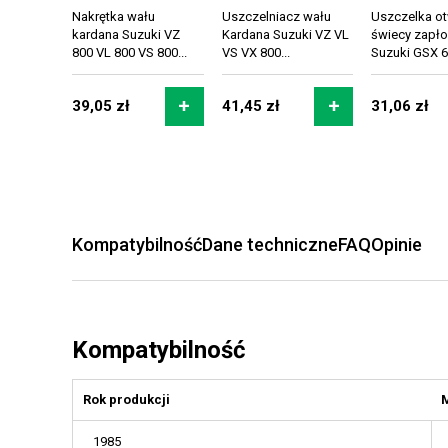
Nakrętka wału
Uszczelniacz wału
Uszczelka o
kardana Suzuki VZ
Kardana Suzuki VZ VL
świecy zapł
800 VL 800 VS 800...
VS VX 800...
Suzuki GSX 60
39,05 zł
41,45 zł
31,06 zł
Kompatybilność
Dane techniczne
FAQ
Opinie
Kompatybilność
Rok produkcji
1985