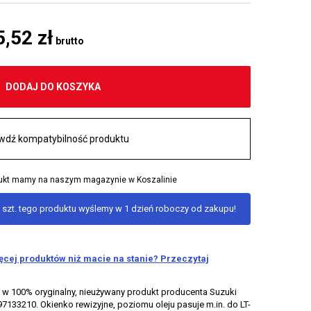
5,52 zł
brutto
DODAJ DO KOSZYKA
wdź kompatybilność produktu
odukt mamy na naszym magazynie w Koszalinie
 szt. tego produktu wyślemy w 1 dzień roboczy od zakupu!
ięcej produktów niż macie na stanie? Przeczytaj
o w 100% oryginalny, nieużywany produkt producenta Suzuki
133210. Okienko rewizyjne, poziomu oleju pasuje m.in. do LT-