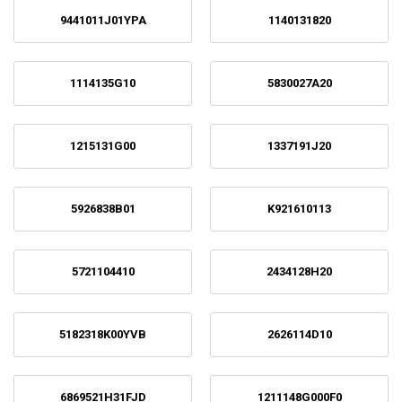
9441011J01YPA
1140131820
1114135G10
5830027A20
1215131G00
1337191J20
5926838B01
K921610113
5721104410
2434128H20
5182318K00YVB
2626114D10
6869521H31FJD
1211148G000F0