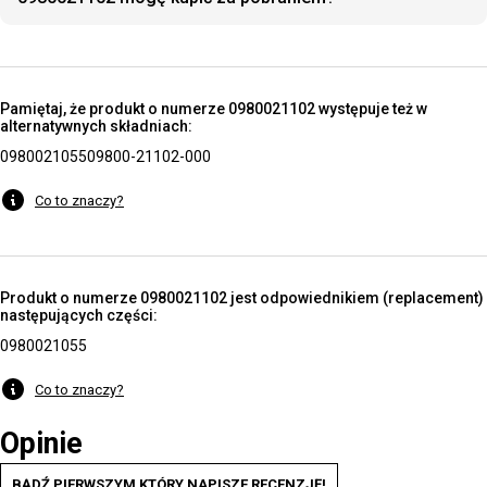
Pamiętaj, że produkt o numerze 0980021102 występuje też w
alternatywnych składniach:
0980021055
09800-21102-000
Co to znaczy?
Produkt o numerze 0980021102 jest odpowiednikiem (replacement)
następujących części:
0980021055
Co to znaczy?
Opinie
BĄDŹ PIERWSZYM KTÓRY NAPISZE RECENZJĘ!