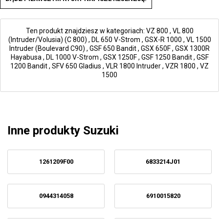
Ten produkt znajdziesz w kategoriach:
VZ 800
,
VL 800
(Intruder/Volusia) (C 800)
,
DL 650 V-Strom
,
GSX-R 1000
,
VL 1500
Intruder (Boulevard C90)
,
GSF 650 Bandit
,
GSX 650F
,
GSX 1300R
Hayabusa
,
DL 1000 V-Strom
,
GSX 1250F
,
GSF 1250 Bandit
,
GSF
1200 Bandit
,
SFV 650 Gladius
,
VLR 1800 Intruder
,
VZR 1800
,
VZ
1500
Inne produkty Suzuki
1261209F00
6833214J01
0944314058
6910015820