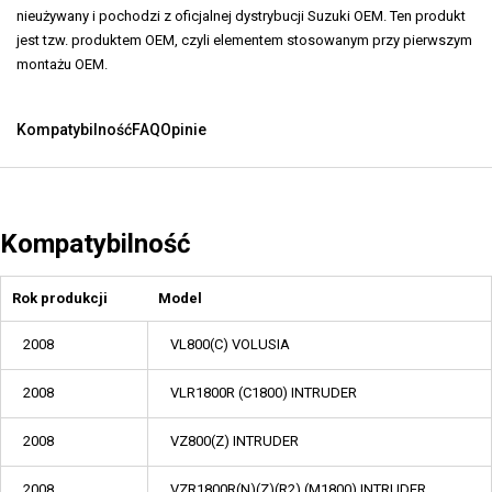
nieużywany i pochodzi z oficjalnej dystrybucji Suzuki OEM. Ten produkt
jest tzw. produktem OEM, czyli elementem stosowanym przy pierwszym
montażu OEM.
Kompatybilność
FAQ
Opinie
Kompatybilność
Rok produkcji
Model
2008
VL800(C) VOLUSIA
2008
VLR1800R (C1800) INTRUDER
2008
VZ800(Z) INTRUDER
2008
VZR1800R(N)(Z)(R2) (M1800) INTRUDER