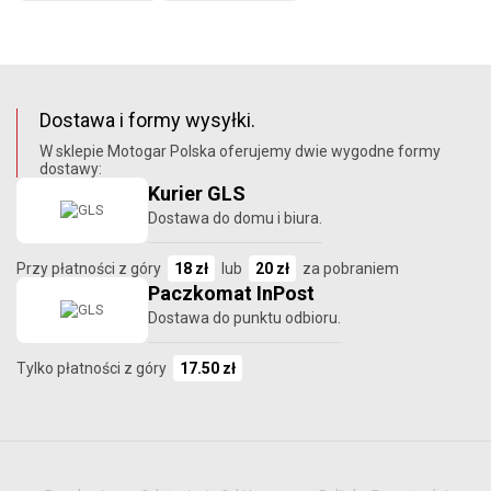
Dostawa i formy wysyłki.
W sklepie Motogar Polska oferujemy dwie wygodne formy
dostawy:
Kurier GLS
Dostawa do domu i biura.
Przy płatności z góry
18 zł
lub
20 zł
za pobraniem
Paczkomat InPost
Dostawa do punktu odbioru.
Tylko płatności z góry
17.50 zł