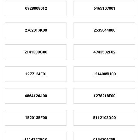
0928008012
6465107001
2762017K00
2535044000
2141338G00
4743502F02
1277124F01
1214005H00
6864126J00
1278218E00
1520135F00
5112103D00
1114122G10
015470625B