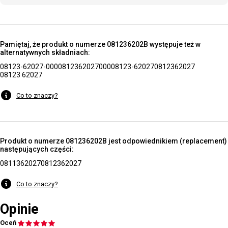
Pamiętaj, że produkt o numerze 081236202B występuje też w
alternatywnych składniach:
08123-62027-000
0812362027000
08123-62027
0812362027
08123 62027
Co to znaczy?
Produkt o numerze 081236202B jest odpowiednikiem (replacement)
następujących części:
0811362027
0812362027
Co to znaczy?
Opinie
Oceń