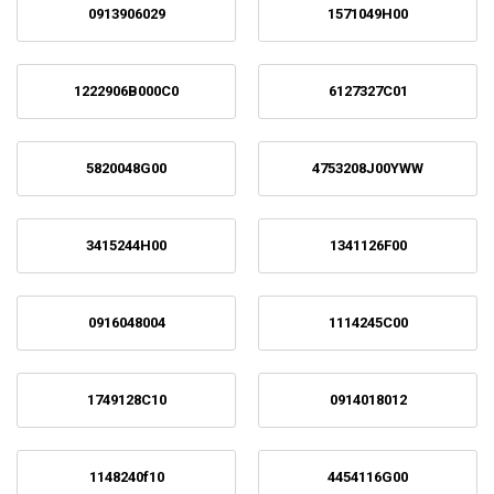
0913906029
1571049H00
1222906B000C0
6127327C01
5820048G00
4753208J00YWW
3415244H00
1341126F00
0916048004
1114245C00
1749128C10
0914018012
1148240f10
4454116G00