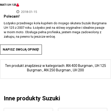
MATI UH 125
2018-01-15
Polecam!
Łożysko przedniego koła kupiłem do mojego skutera Suzuki Burgmana
UH 125 z 2007 roku. Łożysko jest na stówę oryginalne i idealnie pasuje
w moim moto. Obsługa pełna profeska, jestem mega zadowolony z
zakupu, na pewno tu jeszcze wrócę.
NAPISZ SWOJĄ OPINIĘ!
Ten produkt znajdziesz w kategoriach:
AN 400 Burgman
,
UH 125
Burgman
,
AN 250 Burgman
,
UH 200
Inne produkty Suzuki