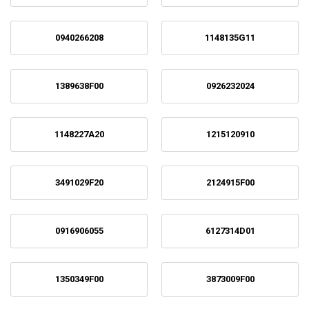
0940266208
1148135G11
1389638F00
0926232024
1148227A20
1215120910
3491029F20
2124915F00
0916906055
6127314D01
1350349F00
3873009F00