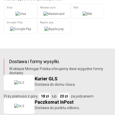
Visa
Mastercard
Blik
Google Pay
Apple pay
Dostawa i formy wysyłki.
W sklepie Motogar Polska oferujemy dwie wygodne formy
dostawy:
Kurier GLS
Dostawa do domu i biura.
Przy płatności z góry
18 zł
lub
20 zł
za pobraniem
Paczkomat InPost
Dostawa do punktu odbioru.