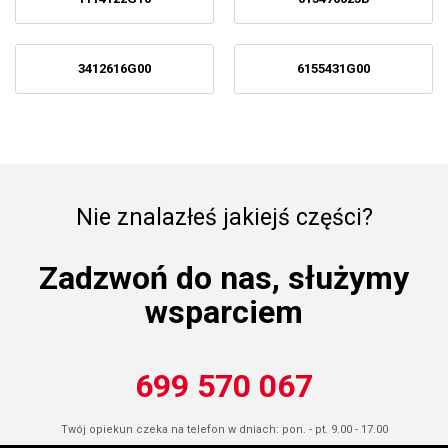
3412616G00
6155431G00
Nie znalazłeś jakiejś części?
Zadzwoń do nas, służymy
wsparciem
699 570 067
Twój opiekun czeka na telefon w dniach: pon. - pt. 9.00 - 17.00