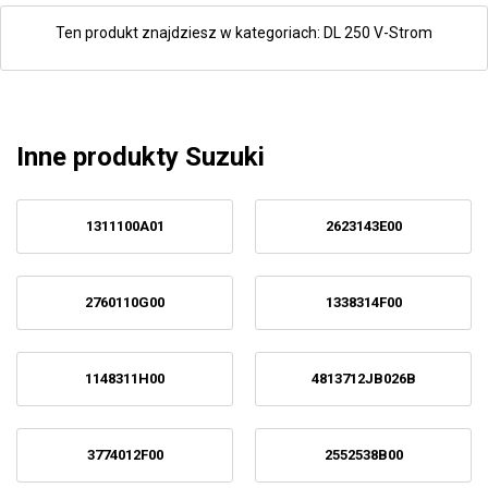
Ten produkt znajdziesz w kategoriach:
DL 250 V-Strom
Inne produkty Suzuki
1311100A01
2623143E00
2760110G00
1338314F00
1148311H00
4813712JB026B
3774012F00
2552538B00