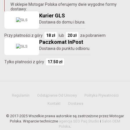
W sklepie Motogar Polska oferujemy dwie wygodne formy
dostawy:
Kurier GLS
Dostawa do domu i biura.
Przy płatności z góry
18 zł
lub
20 zł
za pobraniem
Paczkomat InPost
Dostawa do punktu odbioru.
Tylko płatności z góry
17.50 zł
Regulamin
Odstąpienie Od Umowy
Polityka Prywatności
Kontakt
Dostawa
© 2017-2025 Wszelkie prawa autorskie są zastrzeżone przez Motogar
Polska. Wsparcie techniczne
agencja SEO Paq Studio
i
Salon OEM
Polska
.