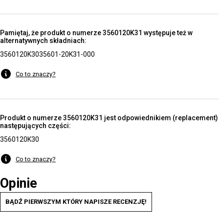
Pamiętaj, że produkt o numerze 3560120K31 występuje też w
alternatywnych składniach:
3560120K30
35601-20K31-000
Co to znaczy?
Produkt o numerze 3560120K31 jest odpowiednikiem (replacement)
następujących części:
3560120K30
Co to znaczy?
Opinie
BĄDŹ PIERWSZYM KTÓRY NAPISZE RECENZJĘ!