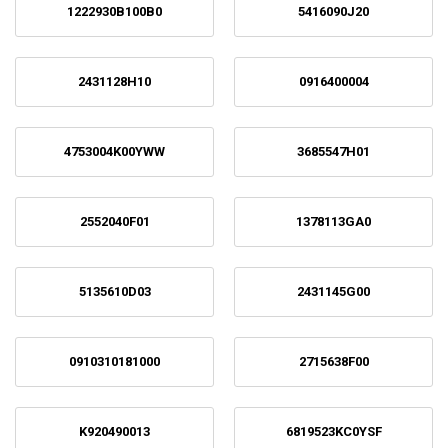
1222930B100B0
5416090J20
2431128H10
0916400004
4753004K00YWW
3685547H01
2552040F01
1378113GA0
5135610D03
2431145G00
0910310181000
2715638F00
K920490013
6819523KC0YSF