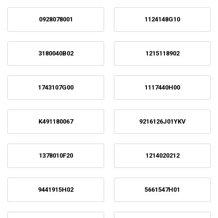
0928078001
1124148G10
3180040B02
1215118902
1743107G00
1117440H00
K491180067
9216126J01YKV
1378010F20
1214020212
9441915H02
5661547H01